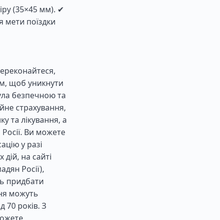
ру (35×45 мм). ✔
я мети поїздки
Переконайтеся,
м, щоб уникнути
була безпечною та
йне страхування,
у та лікування, а
Росії. Ви можете
ацію у разі
 дій, на сайті
адян Росії),
ть придбати
ння можуть
 70 років. З
можете