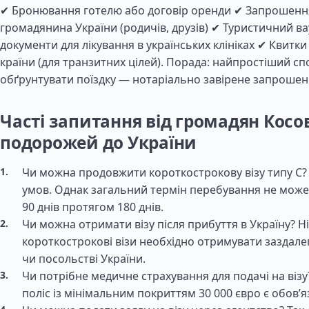
✔ Бронювання готелю або договір оренди ✔ Запрошення
громадянина України (родичів, друзів) ✔ Туристичний в
документи для лікування в українських клініках ✔ Квитки
країни (для транзитних цілей). Порада: найпростіший сп
обґрунтувати поїздку — нотаріально завірене запрошен
Часті запитання від громадян Кос
подорожей до України
Чи можна продовжити короткострокову візу типу C? 
умов. Однак загальний термін перебування не мож
90 днів протягом 180 днів.
Чи можна отримати візу після прибуття в Україну? Ні
короткострокові візи необхідно отримувати заздалег
чи посольстві України.
Чи потрібне медичне страхування для подачі на візу
поліс із мінімальним покриттям 30 000 євро є обов’