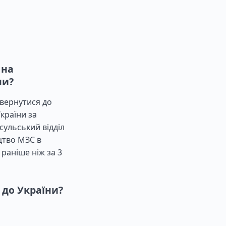
 на
ни?
звернутися до
країни за
сульський відділ
цтво МЗС в
раніше ніж за 3
 до України?