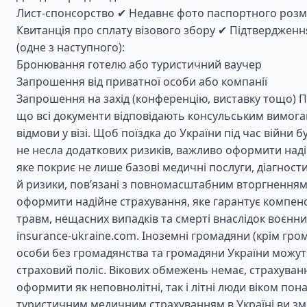
Лист-спонсорство ✔ Недавнє фото паспортного розмі
Квитанція про сплату візового збору ✔ Підтвердженн
(одне з наступного):
Бронювання готелю або туристичний ваучер
Запрошення від приватної особи або компанії
Запрошення на захід (конференцію, виставку тощо) 
що всі документи відповідають консульським вимога
відмови у візі. Щоб поїздка до України під час війни 
не несла додаткових ризиків, важливо оформити наді
яке покриє не лише базові медичні послуги, діагностик
й ризики, пов’язані з повномасштабним вторгненням 
оформити надійне страхування, яке гарантує компенс
травм, нещасних випадків та смерті внаслідок воєнних
insurance-ukraine.com. Іноземні громадяни (крім гром
особи без громадянства та громадяни України можу
страховий поліс. Вікових обмежень немає, страхува
оформити як неповнолітні, так і літні люди віком понад
туристичним медичним страхуванням в Україні ви з