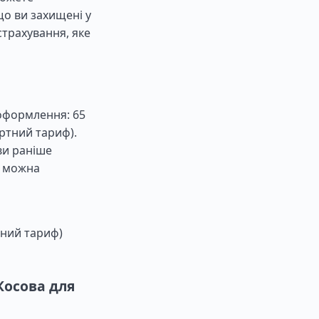
о ви захищені у
страхування, яке
 оформлення: 65
ртний тариф).
ви раніше
о можна
тний тариф)
Косова для