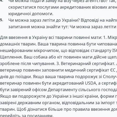
Чи можна подати заяву на візу через агентство? Так
скористатися послугами акредитованих візових аген
юридичної допомоги.
Чи можна зараз летіти до України? Відповіді на най
запитання можна знайти тут: Чи можна зараз летіти
Для ввезення в Україну всі тварини повинні мати: 1. Мік
домашніх тварин. Ваша тварина повинна бути чипована
нешифрованим мікрочипом, що відповідає стандарту ISO
Щеплення. Ваш собака або кіт повинен мати дійсне щепл
зроблене після чипування. 3. Ветеринарний сертифікат.
ветеринар повинен заповнити медичний сертифікат ЄС д
днів до поїздки. Якщо ваша тварина подорожує зі Сполу
ветеринар повинен бути акредитований USDA, а сертифі
бути завірений офісом Департаменту сільського господа
Якщо ви подорожуєте до України з іншої країни, форми 
завірені державним органом, відповідальним за імпорт 
тварин. Щоб дізнатися більше про правила ввезення до
перейдіть за посиланням.