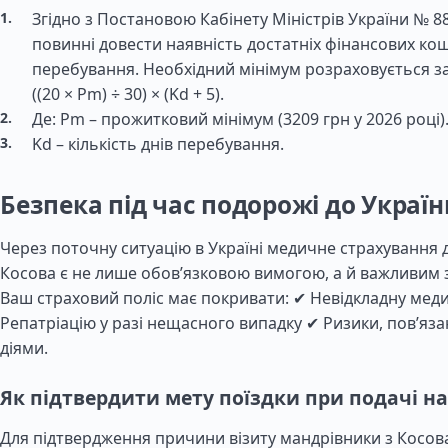
Згідно з Постановою Кабінету Міністрів України № 8
повинні довести наявність достатніх фінансових кош
перебування. Необхідний мінімум розраховується з
((20 × Pm) ÷ 30) × (Kd + 5).
Де: Pm – прожитковий мінімум (3209 грн у 2026 році)
Kd – кількість днів перебування.
Безпека під час подорожі до Украї
Через поточну ситуацію в Україні медичне страхування д
Косова є не лише обов’язковою вимогою, а й важливим 
Ваш страховий поліс має покривати: ✔ Невідкладну мед
Репатріацію у разі нещасного випадку ✔ Ризики, пов’яза
діями.
Як підтвердити мету поїздки при подачі на
Для підтвердження причини візиту мандрівники з Косова