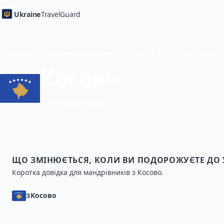
Ukraine
TravelGuard
Головна
Путівники по країнах
Подорож до України з Косово 
Косово
Потрібна віза
ЩО ЗМІНЮЄТЬСЯ, КОЛИ ВИ ПОДОРОЖУЄТЕ ДО 
Коротка довідка для мандрівників з Косово.
Косово
З