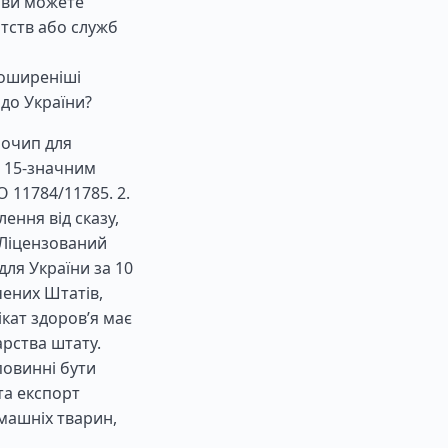
, ви можете
тств або служб
поширеніші
 до України?
рочип для
 15-значним
 11784/11785. 2.
ення від сказу,
 Ліцензований
ля України за 10
чених Штатів,
кат здоров’я має
рства штату.
повинні бути
та експорт
машніх тварин,