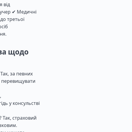
 від
аучер ✔ Медичні
 до третьої
осіб
ня.
ова щодо
Так, за певних
е перевищувати
,
ідь у консульстві
? Так, страховий
язковим.