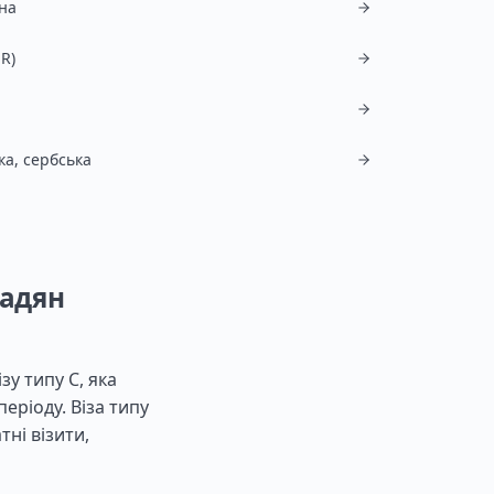
на
R)
ка, сербська
мадян
у типу C, яка
еріоду. Віза типу
тні візити,