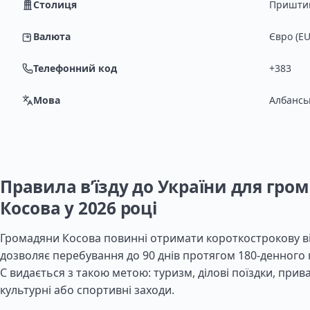
Столиця
Пришти
Валюта
Євро (EU
Телефонний код
+383
Мова
Албансь
Правила в’їзду до України для гро
Косова у 2026 році
Громадяни Косова повинні отримати короткострокову віз
дозволяє перебування до 90 днів протягом 180-денного п
C видається з такою метою: туризм, ділові поїздки, прива
культурні або спортивні заходи.