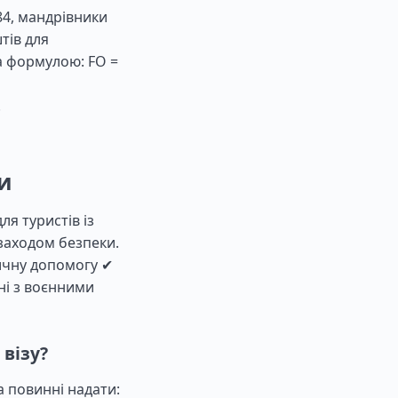
84, мандрівники
тів для
а формулою: FO =
.
ни
ля туристів із
заходом безпеки.
ичну допомогу ✔
ні з воєнними
 візу?
 повинні надати: