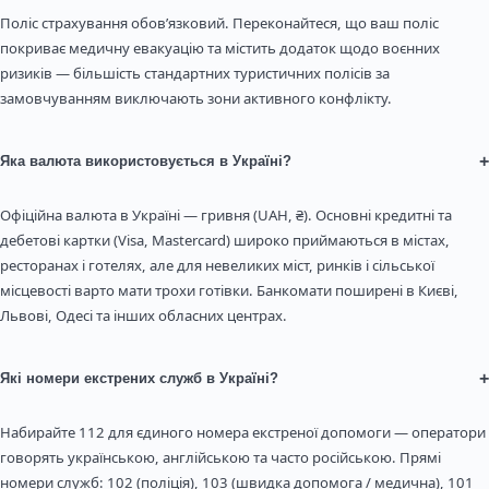
Поліс страхування обов’язковий. Переконайтеся, що ваш поліс
покриває медичну евакуацію та містить додаток щодо воєнних
ризиків — більшість стандартних туристичних полісів за
замовчуванням виключають зони активного конфлікту.
+
Яка валюта використовується в Україні?
Офіційна валюта в Україні — гривня (UAH, ₴). Основні кредитні та
дебетові картки (Visa, Mastercard) широко приймаються в містах,
ресторанах і готелях, але для невеликих міст, ринків і сільської
місцевості варто мати трохи готівки. Банкомати поширені в Києві,
Львові, Одесі та інших обласних центрах.
+
Які номери екстрених служб в Україні?
Набирайте 112 для єдиного номера екстреної допомоги — оператори
говорять українською, англійською та часто російською. Прямі
номери служб: 102 (поліція), 103 (швидка допомога / медична), 101