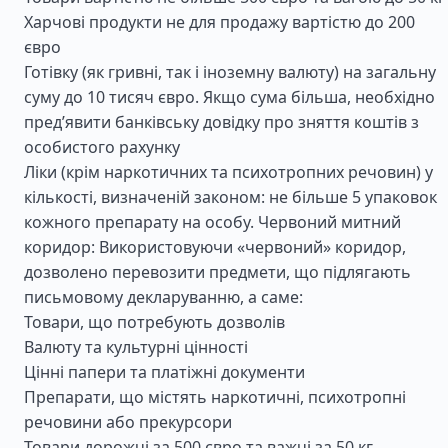
Харчові продукти не для продажу вартістю до 200
євро
Готівку (як гривні, так і іноземну валюту) на загальну
суму до 10 тисяч євро. Якщо сума більша, необхідно
пред’явити банківську довідку про зняття коштів з
особистого рахунку
Ліки (крім наркотичних та психотропних речовин) у
кількості, визначеній законом: не більше 5 упаковок
кожного препарату на особу. Червоний митний
коридор: Використовуючи «червоний» коридор,
дозволено перевозити предмети, що підлягають
письмовому декларуванню, а саме:
Товари, що потребують дозволів
Валюту та культурні цінності
Цінні папери та платіжні документи
Препарати, що містять наркотичні, психотропні
речовини або прекурсори
Товари дорожчі за 500 євро та важчі за 50 кг.