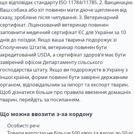
що відповідає стандарту ISO 11784/11785. 2. Вакцинацію.
Ваш собака або кіт повинен мати діюче щеплення від
сказу, зроблене після чипування. 3. Ветеринарний
сертифікат. Ліцензований ветеринар повинен
заповнити медичний сертифікат ЄС для України за 10
днів до поїздки. Якщо ваша тварина подорожує зі
Сполучених Штатів, ветеринар повинен бути
акредитований USDA, а сертифікат здоров’я має бути
завірений офісом Департаменту сільського
господарства штату. Якщо ви подорожуєте в Україну з
іншої країни, форми повинні бути завірені державним
органом, відповідальним за імпорт та експорт тварин.
Щоб дізнатися більше про правила ввезення домашніх
тварин, перейдіть за посиланням.
Що можна ввозити з-за кордону
Особисті речі
Товари вартістю не більше 500 євро та вагою до 50 кг