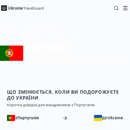
Ukraine
TravelGuard
Головна
Путівники по країнах
Подорож до України з Португалія — Путівник
Португалія
Безвізовий режим до 90 днів протягом 180 днів
ЩО ЗМІНЮЄТЬСЯ, КОЛИ ВИ ПОДОРОЖУЄТЕ
ДО УКРАЇНИ
Коротка довідка для мандрівників з Португалія.
Португалія
Ukraine
З
ДО