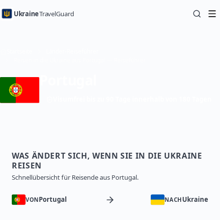
Ukraine
TravelGuard
Startseite
Länder-Reiseführer
Reisen in die Ukraine aus Portugal — Reiseführer
Portugal
Visumfrei bis zu 90 Tage innerhalb von 180 Tagen
WAS ÄNDERT SICH, WENN SIE IN DIE UKRAINE
REISEN
Schnellübersicht für Reisende aus Portugal.
Portugal
Ukraine
VON
NACH