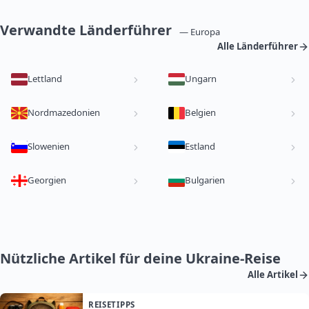
Verwandte Länderführer
— Europa
Alle Länderführer
Lettland
Ungarn
Nordmazedonien
Belgien
Slowenien
Estland
Georgien
Bulgarien
Nützliche Artikel für deine Ukraine-Reise
Alle Artikel
REISETIPPS