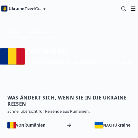
Ukraine
TravelGuard
Startseite
Länder-Reiseführer
Reisen in die Ukraine aus Rumänien — Reiseführer
Rumänien
Visumfrei bis zu 90 Tage innerhalb von 180 Tagen
WAS ÄNDERT SICH, WENN SIE IN DIE UKRAINE
REISEN
Schnellübersicht für Reisende aus Rumänien.
Rumänien
Ukraine
VON
NACH