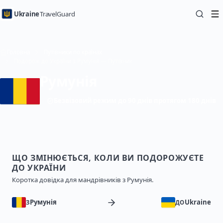
Ukraine
TravelGuard
Головна
Путівники по країнах
Подорож до України з Румунія — Путівник
Румунія
Безвізовий режим до 90 днів протягом 180 днів
ЩО ЗМІНЮЄТЬСЯ, КОЛИ ВИ ПОДОРОЖУЄТЕ
ДО УКРАЇНИ
Коротка довідка для мандрівників з Румунія.
Румунія
Ukraine
З
ДО