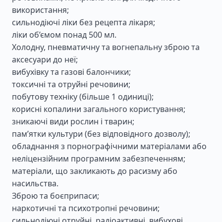
використання;
сильнодіючі ліки без рецепта лікаря;
ліки об’ємом понад 500 мл.
Холодну, пневматичну та вогнепальну зброю та
аксесуари до неї;
вибухівку та газові балончики;
токсичні та отруйні речовини;
побутову техніку (більше 1 одиниці);
корисні копалини загального користування;
зникаючі види рослин і тварин;
пам’ятки культури (без відповідного дозволу);
обладнання з порнографічними матеріалами або
неліцензійним програмним забезпеченням;
матеріали, що закликають до расизму або
насильства.
Зброю та боєприпаси;
наркотичні та психотропні речовини;
сильнодіючі отруйні, радіоактивні, вибухові