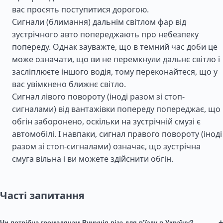
вас просять поступитися дорогою.
Сигнали (блимання) дальнім світлом фар від
зустрічного авто попереджають про небезпеку
попереду. Однак зауважте, що в темний час доби це
може означати, що ви не перемкнули дальнє світло і
засліплюєте іншого водія, тому переконайтеся, що у
вас увімкнено ближнє світло.
Сигнал лівого повороту (іноді разом зі стоп-
сигналами) від вантажівки попереду попереджає, що
обгін заборонено, оскільки на зустрічній смузі є
автомобілі. І навпаки, сигнал правого повороту (іноді
разом зі стоп-сигналами) означає, що зустрічна
смуга вільна і ви можете здійснити обгін.
Часті запитання
+
Чи потрібна громадянам Румунія віза для в’їзду в Україну?