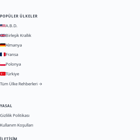
POPÜLER ÜLKELER
A.B.D.
Birleşik Krallık
Almanya
Fransa
Polonya
Türkiye
Tüm Ülke Rehberleri →
YASAL
Gizlilik Politikası
Kullanım Koşulları
İLETIŞIM