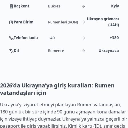
Başkent
Bükreş
Kyiv
Ukrayna grivnası
Para Birimi
Rumen leyi (RON)
(UAH)
Telefon kodu
+40
+380
Dil
Rumence
Ukraynaca
2026’da Ukrayna’ya giriş kuralları: Rumen
vatandaşları için
Ukrayna’yı ziyaret etmeyi planlayan Rumen vatandaşları,
180 günlük bir süre içinde 90 günü aşmayan konaklamalar
için vizeye ihtiyaç duymazlar. Ukrayna’ya yalnızca geçerli bir
pasaport ile giriş yapabilirsiniz. Kimlik kartı (ID), sınır geçiş