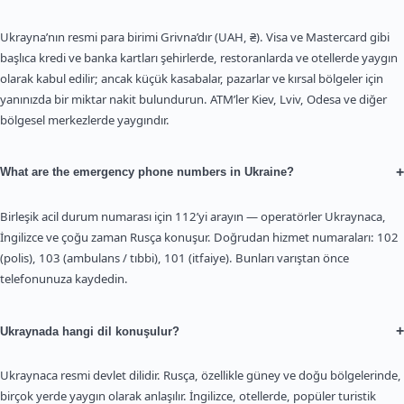
Ukrayna’nın resmi para birimi Grivna’dır (UAH, ₴). Visa ve Mastercard gibi
başlıca kredi ve banka kartları şehirlerde, restoranlarda ve otellerde yaygın
olarak kabul edilir; ancak küçük kasabalar, pazarlar ve kırsal bölgeler için
yanınızda bir miktar nakit bulundurun. ATM’ler Kiev, Lviv, Odesa ve diğer
bölgesel merkezlerde yaygındır.
+
What are the emergency phone numbers in Ukraine?
Birleşik acil durum numarası için 112’yi arayın — operatörler Ukraynaca,
İngilizce ve çoğu zaman Rusça konuşur. Doğrudan hizmet numaraları: 102
(polis), 103 (ambulans / tıbbi), 101 (itfaiye). Bunları varıştan önce
telefonunuza kaydedin.
+
Ukraynada hangi dil konuşulur?
Ukraynaca resmi devlet dilidir. Rusça, özellikle güney ve doğu bölgelerinde,
birçok yerde yaygın olarak anlaşılır. İngilizce, otellerde, popüler turistik