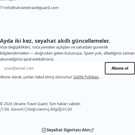
info@ukrainetravelguard.com
Ayda iki kez, seyahat akıllı güncellemeler.
Vize değişiklikleri, rota yeniden açılışları ve sahadaki güvenlik
bilgilendirmeleri — doğrudan gelen kutunuza. Spam yok, dilediğiniz zaman
aboneliğinizi iptal edebilirsiniz.
E-posta adresi
Abone ol
Abone olarak, şunları kabul etmiş olursunuz:
Gizlilik Politikası
.
© 2026 Ukraine Travel Guard. Tüm hakları saklıdır.
SSL Güvenli
Doğrulanmış Bilgi
20 Dil
Seyahat Sigortası Alın