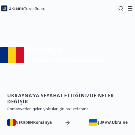
Ukraine
TravelGuard
Anasayfa
Ülke Rehberleri
Romanya üzerinden Ukrayna’ya seyahat — Seyahat Rehberi
Romanya
180 gün içinde 90 güne kadar vizesiz
UKRAYNA’YA SEYAHAT ETTIĞINIZDE NELER
DEĞIŞIR
Romanya’den gelen yolcular için hızlı referans.
Romanya
Ukraine
NEREDEN
ŞURAYA