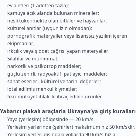
ev aletleri (1 adetten fazla);
kamuya açık alanda bulunan mineraller;
nesli tükenmekte olan bitkiler ve hayvanlar;
kültürel anıtlar (uygun izin olmadan);
pornografik materyaller veya lisanssız yazılım içeren
ekipmanlar;
ırkçılık veya şiddet çağrısı yapan materyaller.
Silahlar ve mühimmat;
narkotik ve psikotrop maddeler;
güçlü zehirli, radyoaktif, patlayıcı maddeler;
sanat eserleri, kültürel ve tarihi değerler;
iptal edilmiş menkul kıymetler;
fikri mülkiyet ihlali ile ihraç edilen ürünler.
Yabancı plakalı araçlarla Ukrayna’ya giriş kuralları
Yaya (yerleşim) bölgesinde — 20 km/s.
Yerleşim yerlerinde (şehirler) maksimum hız 50 km/s’dir.
Yerleşim yerleri dışındaki yollarda 90 km/s hızla