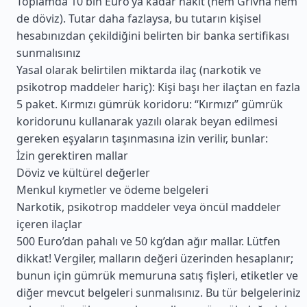
Toplamda 10 bin Euro’ya kadar nakit (hem Grivna hem
de döviz). Tutar daha fazlaysa, bu tutarın kişisel
hesabınızdan çekildiğini belirten bir banka sertifikası
sunmalısınız
Yasal olarak belirtilen miktarda ilaç (narkotik ve
psikotrop maddeler hariç): Kişi başı her ilaçtan en fazla
5 paket. Kırmızı gümrük koridoru: “Kırmızı” gümrük
koridorunu kullanarak yazılı olarak beyan edilmesi
gereken eşyaların taşınmasına izin verilir, bunlar:
İzin gerektiren mallar
Döviz ve kültürel değerler
Menkul kıymetler ve ödeme belgeleri
Narkotik, psikotrop maddeler veya öncül maddeler
içeren ilaçlar
500 Euro’dan pahalı ve 50 kg’dan ağır mallar. Lütfen
dikkat! Vergiler, malların değeri üzerinden hesaplanır;
bunun için gümrük memuruna satış fişleri, etiketler ve
diğer mevcut belgeleri sunmalısınız. Bu tür belgeleriniz