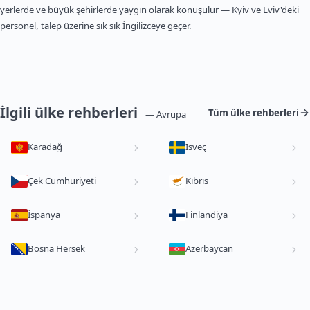
yerlerde ve büyük şehirlerde yaygın olarak konuşulur — Kyiv ve Lviv'deki
personel, talep üzerine sık sık İngilizceye geçer.
İlgili ülke rehberleri
Tüm ülke rehberleri
— Avrupa
Karadağ
İsveç
Çek Cumhuriyeti
Kıbrıs
İspanya
Finlandiya
Bosna Hersek
Azerbaycan