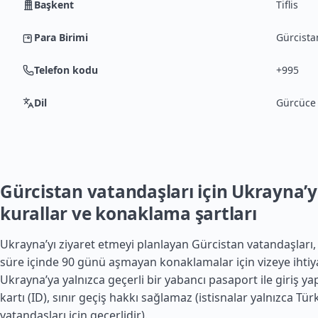
Başkent
Tiflis
Para Birimi
Gürcistan
Telefon kodu
+995
Dil
Gürcüce
Gürcistan vatandaşları için Ukrayna’ya
kurallar ve konaklama şartları
Ukrayna’yı ziyaret etmeyi planlayan Gürcistan vatandaşları,
süre içinde 90 günü aşmayan konaklamalar için vizeye ihtiy
Ukrayna’ya yalnızca geçerli bir yabancı pasaport ile giriş yap
kartı (ID), sınır geçiş hakkı sağlamaz (istisnalar yalnızca
Tür
vatandaşları için geçerlidir).