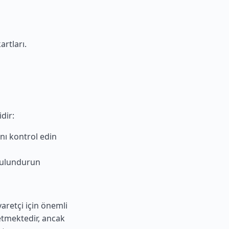
rtları.
dir:
nı kontrol edin
 bulundurun
aretçi için önemli
etmektedir, ancak