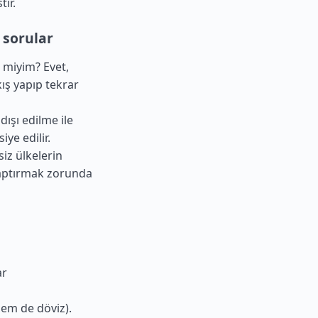
tır.
 sorular
 miyim? Evet,
ış yapıp tekrar
dışı edilme ile
iye edilir.
iz ülkelerin
yaptırmak zorunda
ar
em de döviz).