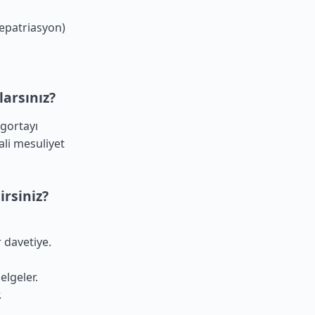
epatriasyon)
larsınız?
igortayı
ali mesuliyet
irsiniz?
 davetiye.
elgeler.
.