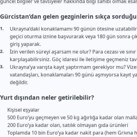
güncel bilgiler ve tavsiyeler hakkında bilgi sahibi olmak esas
Gürcistan’dan gelen gezginlerin sıkça sorduğu
Ukrayna’daki konaklamamı 90 günün ötesine uzatabilir
geçici oturma iznine başvurarak veya 180 gün sonra çık
giriş yaparak.
İzin verilen süreyi aşarsam ne olur? Para cezası ve sınır 
karşılaşabilirsiniz. Göç idaresi ile iletişime geçmeniz tavs
Ukrayna’ya varışta kayıt yaptırmam gerekiyor mu? Vizes
vatandaşları, konaklamaları 90 günü aşmıyorsa kayıt 
değildir.
Yurt dışından neler getirilebilir?
Kişisel eşyalar
500 Euro’yu geçmeyen ve 50 kg ağırlığa kadar olan mall
200 Euro’ya kadar olan, satılık olmayan gıda ürünleri
Toplamda 10 bin Euro’ya kadar nakit para (hem Grivna h