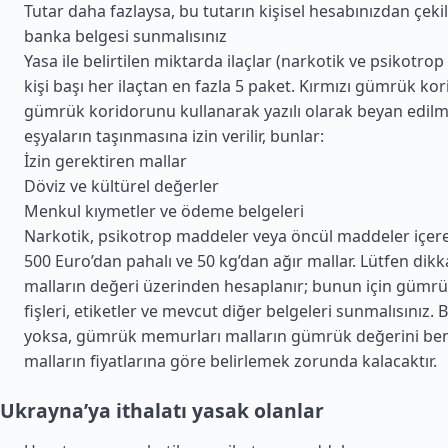
Tutar daha fazlaysa, bu tutarın kişisel hesabınızdan çekil
banka belgesi sunmalısınız
Yasa ile belirtilen miktarda ilaçlar (narkotik ve psikotro
kişi başı her ilaçtan en fazla 5 paket. Kırmızı gümrük kor
gümrük koridorunu kullanarak yazılı olarak beyan edil
eşyaların taşınmasına izin verilir, bunlar:
İzin gerektiren mallar
Döviz ve kültürel değerler
Menkul kıymetler ve ödeme belgeleri
Narkotik, psikotrop maddeler veya öncül maddeler içere
500 Euro’dan pahalı ve 50 kg’dan ağır mallar. Lütfen dikka
malların değeri üzerinden hesaplanır; bunun için güm
fişleri, etiketler ve mevcut diğer belgeleri sunmalısınız. 
yoksa, gümrük memurları malların gümrük değerini ben
malların fiyatlarına göre belirlemek zorunda kalacaktır.
Ukrayna’ya ithalatı yasak olanlar