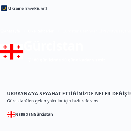
Ukraine
TravelGuard
Anasayfa
Ülke Rehberleri
Gürcistan
180 gün içinde 90 güne kadar vizesiz
UKRAYNA’YA SEYAHAT ETTIĞINIZDE NELER DEĞIŞI
Gürcistan’den gelen yolcular için hızlı referans.
Gürcistan
NEREDEN