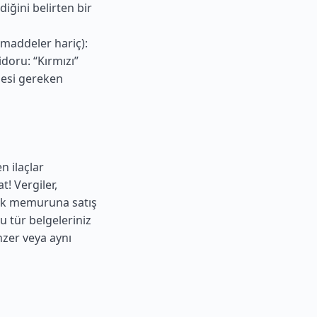
diğini belirten bir
p maddeler hariç):
idoru: “Kırmızı”
mesi gereken
n ilaçlar
t! Vergiler,
rük memuruna satış
Bu tür belgeleriniz
zer veya aynı