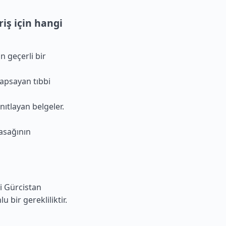
riş için hangi
n geçerli bir
kapsayan tıbbi
ıtlayan belgeler.
yasağının
i Gürcistan
 bir gerekliliktir.