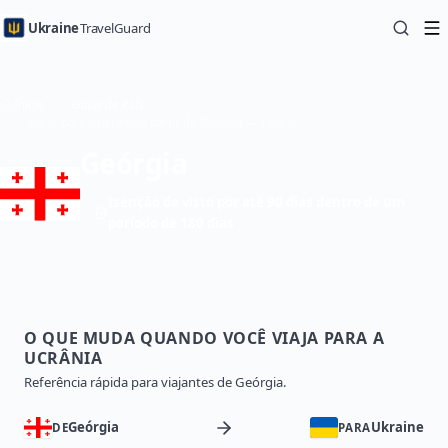
Ukraine
TravelGuard
Início
Guias de País
Viajar para a Ucrânia a partir de Geórgia — Guia de Viagem
Geórgia
Isenção de visto por até 90 dias dentro de um
período de 180 dias
O QUE MUDA QUANDO VOCÊ VIAJA PARA A
UCRÂNIA
Referência rápida para viajantes de Geórgia.
Geórgia
Ukraine
DE
PARA