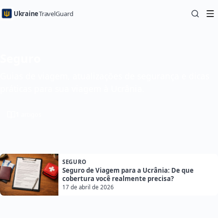
Ukraine
TravelGuard
Seguro
Guias de viagem, atualizações de segurança e dicas
práticas para sua viagem à Ucrânia.
1
artigos
SEGURO
Seguro de Viagem para a Ucrânia: De que
cobertura você realmente precisa?
17 de abril de 2026