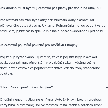
+
Jak dlouho musí být můj cestovní pas platný pro vstup na Ukrajinu?
Váš cestovní pas musí být platný bez minimální doby platnosti od
plánovaného data vstupu na Ukrajinu. Pohraničníci mohou odepřít vstup
cestujícím, jejichž pas nesplňuje minimální požadovanou dobu platnosti.
+
Je cestovní pojištění povinné pro návštěvu Ukrajiny?
Pojištění je vyžadováno. Ujistěte se, že vaše pojistka kryje lékařskou
evakuaci a zahrnuje připojištění pro válečná rizika — většina běžně
dostupných cestovních pojistek totiž aktivní válečné zóny standardně
vylučuje.
+
Jaká měna se používá na Ukrajině?
Oficiální měnou na Ukrajině je hřivna (UAH, ₴). Hlavní kreditní a debetní
karty (Visa, Mastercard) jsou ve městech, restauracích a hotelech široce