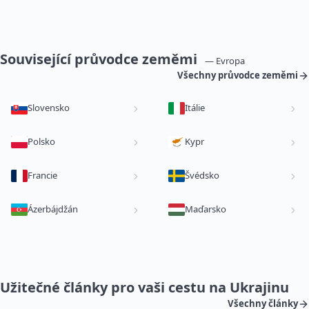
Související průvodce zeměmi
— Evropa
Všechny průvodce zeměmi
Slovensko
Itálie
Polsko
Kypr
Francie
Švédsko
Ázerbájdžán
Maďarsko
Užitečné články pro vaši cestu na Ukrajinu
Všechny články