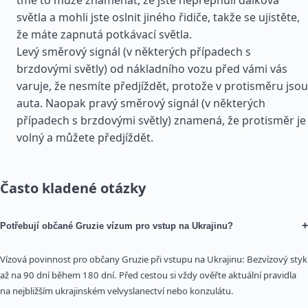
tmě to může znamenat, že jste nepřepnuli dálková
světla a mohli jste oslnit jiného řidiče, takže se ujistěte,
že máte zapnutá potkávací světla.
Levý směrový signál (v některých případech s
brzdovými světly) od nákladního vozu před vámi vás
varuje, že nesmíte předjíždět, protože v protisměru jsou
auta. Naopak pravý směrový signál (v některých
případech s brzdovými světly) znamená, že protisměr je
volný a můžete předjíždět.
Často kladené otázky
+
Potřebují občané Gruzie vízum pro vstup na Ukrajinu?
Vízová povinnost pro občany Gruzie při vstupu na Ukrajinu: Bezvízový styk
až na 90 dní během 180 dní. Před cestou si vždy ověřte aktuální pravidla
na nejbližším ukrajinském velvyslanectví nebo konzulátu.