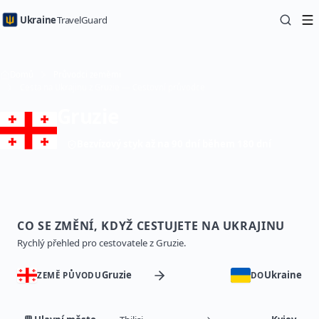
Ukraine
TravelGuard
Domů
Průvodci zeměmi
Cesta na Ukrajinu z Gruzie — Cestovní průvodce
Gruzie
Bezvízový styk až na 90 dní během 180 dní
CO SE ZMĚNÍ, KDYŽ CESTUJETE NA UKRAJINU
Rychlý přehled pro cestovatele z Gruzie.
Gruzie
Ukraine
ZEMĚ PŮVODU
DO