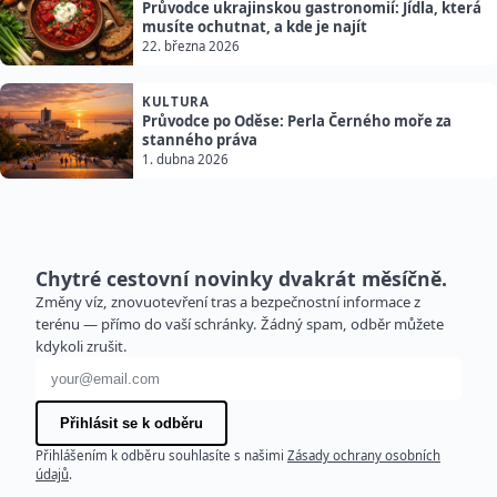
Průvodce ukrajinskou gastronomií: Jídla, která
musíte ochutnat, a kde je najít
22. března 2026
KULTURA
Průvodce po Oděse: Perla Černého moře za
stanného práva
1. dubna 2026
Chytré cestovní novinky dvakrát měsíčně.
Změny víz, znovuotevření tras a bezpečnostní informace z
terénu — přímo do vaší schránky. Žádný spam, odběr můžete
kdykoli zrušit.
E-mailová adresa
Přihlásit se k odběru
Přihlášením k odběru souhlasíte s našimi
Zásady ochrany osobních
údajů
.