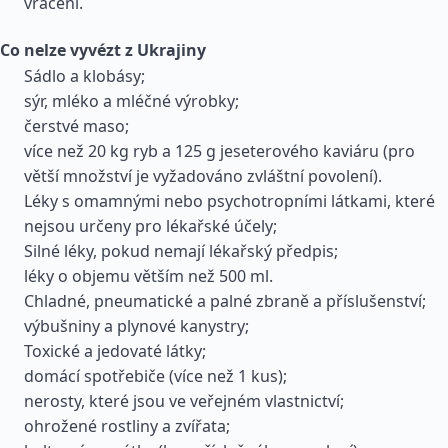
vrácení.
Co nelze vyvézt z Ukrajiny
Sádlo a klobásy;
sýr, mléko a mléčné výrobky;
čerstvé maso;
více než 20 kg ryb a 125 g jeseterového kaviáru (pro
větší množství je vyžadováno zvláštní povolení).
Léky s omamnými nebo psychotropními látkami, které
nejsou určeny pro lékařské účely;
Silné léky, pokud nemají lékařský předpis;
léky o objemu větším než 500 ml.
Chladné, pneumatické a palné zbraně a příslušenství;
výbušniny a plynové kanystry;
Toxické a jedovaté látky;
domácí spotřebiče (více než 1 kus);
nerosty, které jsou ve veřejném vlastnictví;
ohrožené rostliny a zvířata;