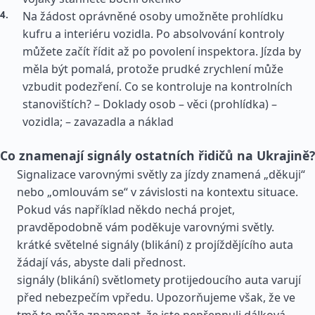
Na žádost oprávněné osoby umožněte prohlídku
kufru a interiéru vozidla. Po absolvování kontroly
můžete začít řídit až po povolení inspektora. Jízda by
měla být pomalá, protože prudké zrychlení může
vzbudit podezření. Co se kontroluje na kontrolních
stanovištích? – Doklady osob – věci (prohlídka) –
vozidla; – zavazadla a náklad
Co znamenají signály ostatních řidičů na Ukrajině?
Signalizace varovnými světly za jízdy znamená „děkuji“
nebo „omlouvám se“ v závislosti na kontextu situace.
Pokud vás například někdo nechá projet,
pravděpodobně vám poděkuje varovnými světly.
krátké světelné signály (blikání) z projíždějícího auta
žádají vás, abyste dali přednost.
signály (blikání) světlomety protijedoucího auta varují
před nebezpečím vpředu. Upozorňujeme však, že ve