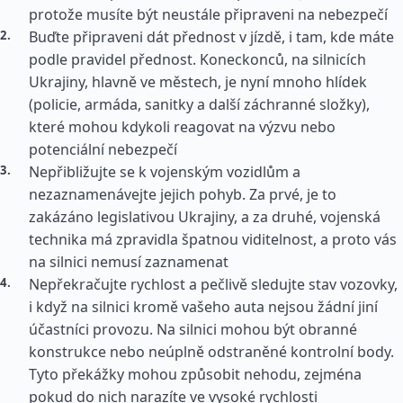
protože musíte být neustále připraveni na nebezpečí
Buďte připraveni dát přednost v jízdě, i tam, kde máte
podle pravidel přednost. Koneckonců, na silnicích
Ukrajiny, hlavně ve městech, je nyní mnoho hlídek
(policie, armáda, sanitky a další záchranné složky),
které mohou kdykoli reagovat na výzvu nebo
potenciální nebezpečí
Nepřibližujte se k vojenským vozidlům a
nezaznamenávejte jejich pohyb. Za prvé, je to
zakázáno legislativou Ukrajiny, a za druhé, vojenská
technika má zpravidla špatnou viditelnost, a proto vás
na silnici nemusí zaznamenat
Nepřekračujte rychlost a pečlivě sledujte stav vozovky,
i když na silnici kromě vašeho auta nejsou žádní jiní
účastníci provozu. Na silnici mohou být obranné
konstrukce nebo neúplně odstraněné kontrolní body.
Tyto překážky mohou způsobit nehodu, zejména
pokud do nich narazíte ve vysoké rychlosti