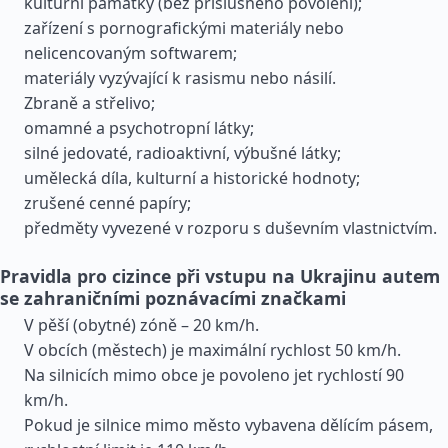
kulturní památky (bez příslušného povolení);
zařízení s pornografickými materiály nebo
nelicencovaným softwarem;
materiály vyzývající k rasismu nebo násilí.
Zbraně a střelivo;
omamné a psychotropní látky;
silné jedovaté, radioaktivní, výbušné látky;
umělecká díla, kulturní a historické hodnoty;
zrušené cenné papíry;
předměty vyvezené v rozporu s duševním vlastnictvím.
Pravidla pro cizince při vstupu na Ukrajinu autem
se zahraničními poznávacími značkami
V pěší (obytné) zóně – 20 km/h.
V obcích (městech) je maximální rychlost 50 km/h.
Na silnicích mimo obce je povoleno jet rychlostí 90
km/h.
Pokud je silnice mimo město vybavena dělícím pásem,