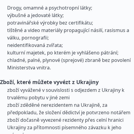
Drogy, omamné a psychotropní látky;
výbušné a jedovaté látky;
potravinářské výrobky bez certifikátu;
tištěné a video materiály propagující násilí, rasismus a
válku, pornografii;
neidentifikovaná zvířata;
kulturní majetek, po kterém je vyhlášeno pátrání;
chladné, palné, plynové (sprejové) zbraně bez povolení
Ministerstva vnitra.
Zboží, které můžete vyvézt z Ukrajiny
zboží vyvážené v souvislosti s odjezdem z Ukrajiny k
trvalému pobytu v jiné zemi
zboží zděděné nerezidentem na Ukrajině, za
předpokladu, že složení dědictví je potvrzeno notářem
zboží dočasně vyvezené rezidenty přes celní hranici
Ukrajiny za přítomnosti písemného závazku k jeho