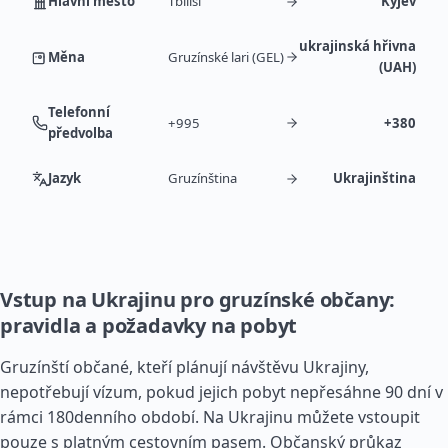
Hlavní město
Tbilisi
Kyjev
ukrajinská hřivna
Měna
Gruzínské lari (GEL)
(UAH)
Telefonní
+995
+380
předvolba
Jazyk
Gruzínština
Ukrajinština
Vstup na Ukrajinu pro gruzínské občany:
pravidla a požadavky na pobyt
Gruzínští občané, kteří plánují návštěvu Ukrajiny,
nepotřebují vízum, pokud jejich pobyt nepřesáhne 90 dní v
rámci 180denního období. Na Ukrajinu můžete vstoupit
pouze s platným cestovním pasem. Občanský průkaz