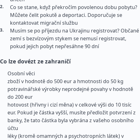
Co se stane, když překročím povolenou dobu pobytu?
Můžete čelit pokutě a deportaci. Doporučuje se
kontaktovat migrační službu
Musím se po příjezdu na Ukrajinu registrovat? Občané
zemí s bezvízovým stykem se nemusí registrovat,
pokud jejich pobyt nepřesáhne 90 dní
Co lze dovézt ze zahraničí
Osobní věci
zboží v hodnotě do 500 eur a hmotnosti do 50 kg
potravinářské výrobky neprodejné povahy v hodnotě
do 200 eur
hotovost (hřivny i cizí měna) v celkové výši do 10 tisíc
eur. Pokud je částka vyšší, musíte předložit potvrzení z
banky, že tato částka byla vybrána z vašeho osobního
účtu
léky (kromě omamných a psychotropních látek) v