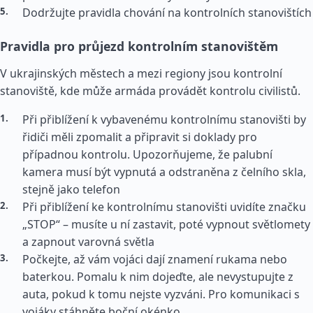
Dodržujte pravidla chování na kontrolních stanovištích
Pravidla pro průjezd kontrolním stanovištěm
V ukrajinských městech a mezi regiony jsou kontrolní
stanoviště, kde může armáda provádět kontrolu civilistů.
Při přiblížení k vybavenému kontrolnímu stanovišti by
řidiči měli zpomalit a připravit si doklady pro
případnou kontrolu. Upozorňujeme, že palubní
kamera musí být vypnutá a odstraněna z čelního skla,
stejně jako telefon
Při přiblížení ke kontrolnímu stanovišti uvidíte značku
„STOP“ – musíte u ní zastavit, poté vypnout světlomety
a zapnout varovná světla
Počkejte, až vám vojáci dají znamení rukama nebo
baterkou. Pomalu k nim dojeďte, ale nevystupujte z
auta, pokud k tomu nejste vyzváni. Pro komunikaci s
vojáky stáhněte boční okénko