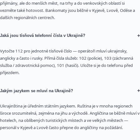
přijímány, ale do menších měst, na trhy a do venkovských oblastí si
vezměte také hotovost. Bankomaty jsou běžné v Kyjevě, Lvově, Oděse a
dalších regionálních centrech.
+
Jaká jsou tísňová telefonní čísla v Ukrajině?
Vytočte 112 pro jednotné tísňové číslo — operátoři mluví ukrajinsky,
anglicky a často i rusky. Přímá čísla služeb: 102 (policie), 103 (záchranná
služba / zdravotnická pomoc), 101 (hasiči). Uložte si je do telefonu před
příjezdem.
+
Jakým jazykem se mluví na Ukrajině?
Ukrajinština je úředním státním jazykem. Ruština je v mnoha regionech
široce srozumitelná, zejména na jihu a východě. Angličtina se běžně mluví v
hotelech, na oblíbených turistických místech a ve velkých městech —
personál v Kyjevě a Lvově často přepne do angličtiny na požádání.