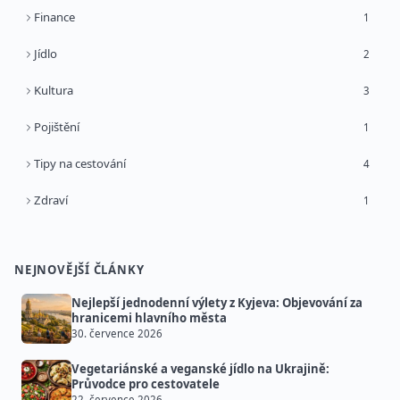
Finance
1
Jídlo
2
Kultura
3
Pojištění
1
Tipy na cestování
4
Zdraví
1
NEJNOVĚJŠÍ ČLÁNKY
Nejlepší jednodenní výlety z Kyjeva: Objevování za
hranicemi hlavního města
30. července 2026
Vegetariánské a veganské jídlo na Ukrajině:
Průvodce pro cestovatele
22. července 2026