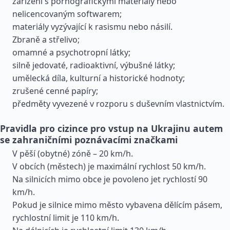
zařízení s pornografickými materiály nebo
nelicencovaným softwarem;
materiály vyzývající k rasismu nebo násilí.
Zbraně a střelivo;
omamné a psychotropní látky;
silně jedovaté, radioaktivní, výbušné látky;
umělecká díla, kulturní a historické hodnoty;
zrušené cenné papíry;
předměty vyvezené v rozporu s duševním vlastnictvím.
Pravidla pro cizince pro vstup na Ukrajinu autem
se zahraničními poznávacími značkami
V pěší (obytné) zóně – 20 km/h.
V obcích (městech) je maximální rychlost 50 km/h.
Na silnicích mimo obce je povoleno jet rychlostí 90
km/h.
Pokud je silnice mimo město vybavena dělícím pásem,
rychlostní limit je 110 km/h.