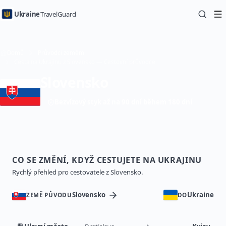
Ukraine
TravelGuard
Domů
Průvodci zeměmi
Cesta na Ukrajinu z Slovensko — Cestovní průvodce
Slovensko
Bezvízový styk až na 90 dní během 180 dní
CO SE ZMĚNÍ, KDYŽ CESTUJETE NA UKRAJINU
Rychlý přehled pro cestovatele z Slovensko.
Slovensko
Ukraine
ZEMĚ PŮVODU
DO