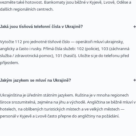
vezměte také hotovost. Bankomaty jsou běžné v Kyjevě, Lvově, Oděse a
dalších regionálních centrech.
+
Jaká jsou tísňová telefonní čísla v Ukrajině?
Vytočte 112 pro jednotné tísňové číslo — operátoři mluví ukrajinsky,
anglicky a často i rusky. Přímá čísla služeb: 102 (policie), 103 (záchranná
služba / zdravotnická pomoc), 101 (hasiči). Uložte si je do telefonu před
příjezdem.
+
Jakým jazykem se mluví na Ukrajině?
Ukrajinština je úředním státním jazykem. Ruština je v mnoha regionech
široce srozumitelná, zejména na jihu a východě. Angličtina se běžně mluví v
hotelech, na oblíbených turistických místech a ve velkých městech —
personál v Kyjevě a Lvově často přepne do angličtiny na požádání.