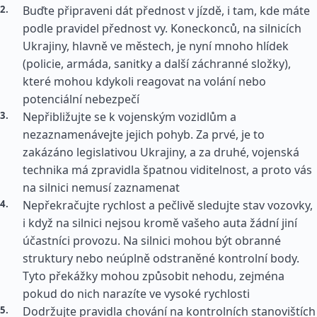
Buďte připraveni dát přednost v jízdě, i tam, kde máte
podle pravidel přednost vy. Koneckonců, na silnicích
Ukrajiny, hlavně ve městech, je nyní mnoho hlídek
(policie, armáda, sanitky a další záchranné složky),
které mohou kdykoli reagovat na volání nebo
potenciální nebezpečí
Nepřibližujte se k vojenským vozidlům a
nezaznamenávejte jejich pohyb. Za prvé, je to
zakázáno legislativou Ukrajiny, a za druhé, vojenská
technika má zpravidla špatnou viditelnost, a proto vás
na silnici nemusí zaznamenat
Nepřekračujte rychlost a pečlivě sledujte stav vozovky,
i když na silnici nejsou kromě vašeho auta žádní jiní
účastníci provozu. Na silnici mohou být obranné
struktury nebo neúplně odstraněné kontrolní body.
Tyto překážky mohou způsobit nehodu, zejména
pokud do nich narazíte ve vysoké rychlosti
Dodržujte pravidla chování na kontrolních stanovištích