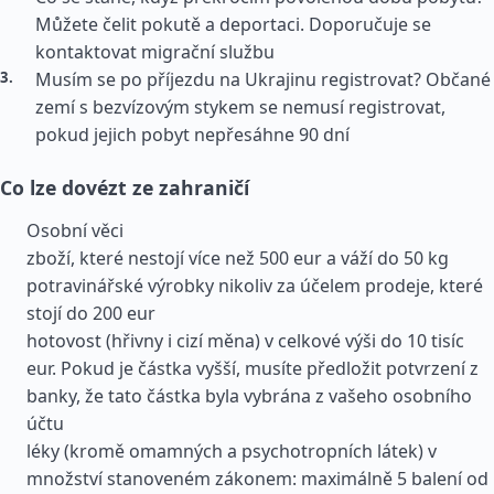
Můžete čelit pokutě a deportaci. Doporučuje se
kontaktovat migrační službu
Musím se po příjezdu na Ukrajinu registrovat? Občané
zemí s bezvízovým stykem se nemusí registrovat,
pokud jejich pobyt nepřesáhne 90 dní
Co lze dovézt ze zahraničí
Osobní věci
zboží, které nestojí více než 500 eur a váží do 50 kg
potravinářské výrobky nikoliv za účelem prodeje, které
stojí do 200 eur
hotovost (hřivny i cizí měna) v celkové výši do 10 tisíc
eur. Pokud je částka vyšší, musíte předložit potvrzení z
banky, že tato částka byla vybrána z vašeho osobního
účtu
léky (kromě omamných a psychotropních látek) v
množství stanoveném zákonem: maximálně 5 balení od