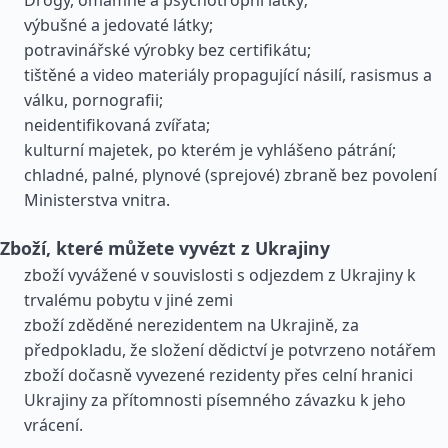
Drogy, omamné a psychotropní látky;
výbušné a jedovaté látky;
potravinářské výrobky bez certifikátu;
tištěné a video materiály propagující násilí, rasismus a
válku, pornografii;
neidentifikovaná zvířata;
kulturní majetek, po kterém je vyhlášeno pátrání;
chladné, palné, plynové (sprejové) zbraně bez povolení
Ministerstva vnitra.
Zboží, které můžete vyvézt z Ukrajiny
zboží vyvážené v souvislosti s odjezdem z Ukrajiny k
trvalému pobytu v jiné zemi
zboží zděděné nerezidentem na Ukrajině, za
předpokladu, že složení dědictví je potvrzeno notářem
zboží dočasně vyvezené rezidenty přes celní hranici
Ukrajiny za přítomnosti písemného závazku k jeho
vrácení.