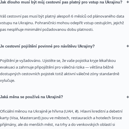
+
Jak dlouho musí být můj cestovní pas platný pro vstup na Ukrajinu?
Váš cestovní pas musí být platný alespoň 6 měsíců od plánovaného data
vstupu na Ukrajinu. Pohraničníci mohou odepřít vstup cestujícím, jejichž
pas nesplňuje minimální požadovanou dobu platnosti.
+
Je cestovní pojištění povinné pro návštěvu Ukrajiny?
Pojištění je vyžadováno. Ujistěte se, že vaše pojistka kryje lékařskou
evakuaci a zahrnuje připojištění pro válečná rizika — většina běžně
dostupných cestovních pojistek totiž aktivní válečné zóny standardně
vylučuje.
+
Jaká měna se používá na Ukrajině?
Oficiální měnou na Ukrajině je hřivna (UAH, ₴). Hlavní kreditní a debetní
karty (Visa, Mastercard) jsou ve městech, restauracích a hotelech široce
přijímány, ale do menších měst, na trhy a do venkovských oblastí si