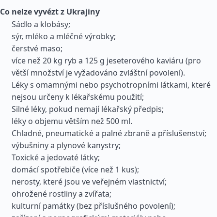
Co nelze vyvézt z Ukrajiny
Sádlo a klobásy;
sýr, mléko a mléčné výrobky;
čerstvé maso;
více než 20 kg ryb a 125 g jeseterového kaviáru (pro
větší množství je vyžadováno zvláštní povolení).
Léky s omamnými nebo psychotropními látkami, které
nejsou určeny k lékařskému použití;
Silné léky, pokud nemají lékařský předpis;
léky o objemu větším než 500 ml.
Chladné, pneumatické a palné zbraně a příslušenství;
výbušniny a plynové kanystry;
Toxické a jedovaté látky;
domácí spotřebiče (více než 1 kus);
nerosty, které jsou ve veřejném vlastnictví;
ohrožené rostliny a zvířata;
kulturní památky (bez příslušného povolení);