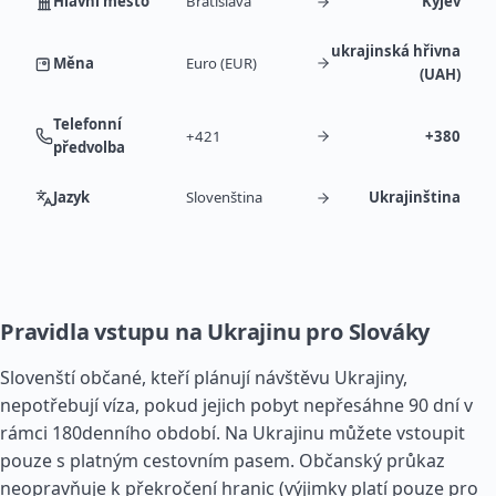
Hlavní město
Bratislava
Kyjev
ukrajinská hřivna
Měna
Euro (EUR)
(UAH)
Telefonní
+421
+380
předvolba
Jazyk
Slovenština
Ukrajinština
Pravidla vstupu na Ukrajinu pro Slováky
Slovenští občané, kteří plánují návštěvu Ukrajiny,
nepotřebují víza, pokud jejich pobyt nepřesáhne 90 dní v
rámci 180denního období. Na Ukrajinu můžete vstoupit
pouze s platným cestovním pasem. Občanský průkaz
neopravňuje k překročení hranic (výjimky platí pouze pro