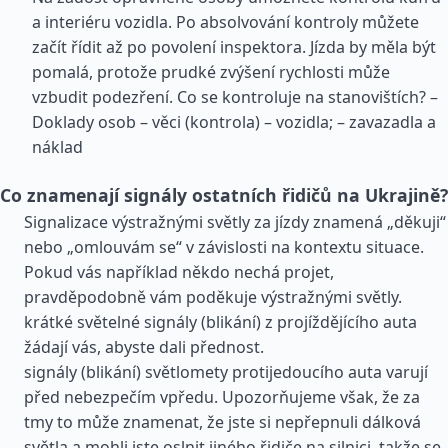
a interiéru vozidla. Po absolvování kontroly můžete
začít řídit až po povolení inspektora. Jízda by měla být
pomalá, protože prudké zvýšení rychlosti může
vzbudit podezření. Co se kontroluje na stanovištích? –
Doklady osob – věci (kontrola) – vozidla; – zavazadla a
náklad
Co znamenají signály ostatních řidičů na Ukrajině?
Signalizace výstražnými světly za jízdy znamená „děkuji“
nebo „omlouvám se“ v závislosti na kontextu situace.
Pokud vás například někdo nechá projet,
pravděpodobně vám poděkuje výstražnými světly.
krátké světelné signály (blikání) z projíždějícího auta
žádají vás, abyste dali přednost.
signály (blikání) světlomety protijedoucího auta varují
před nebezpečím vpředu. Upozorňujeme však, že za
tmy to může znamenat, že jste si nepřepnuli dálková
světla a mohli jste oslnit jiného řidiče na silnici, takže se