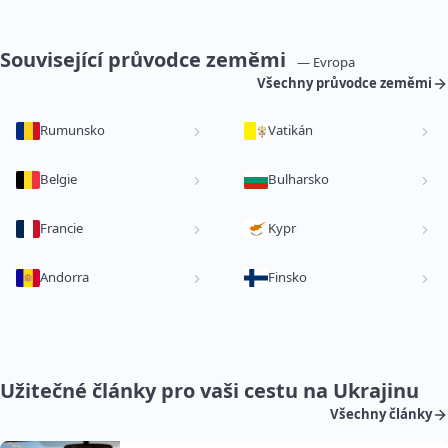
Související průvodce zeměmi
— Evropa
Všechny průvodce zeměmi
Rumunsko
Vatikán
Belgie
Bulharsko
Francie
Kypr
Andorra
Finsko
Užitečné články pro vaši cestu na Ukrajinu
Všechny články