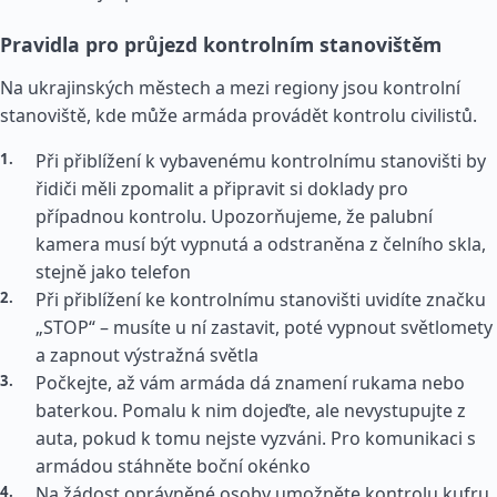
Pravidla pro průjezd kontrolním stanovištěm
Na ukrajinských městech a mezi regiony jsou kontrolní
stanoviště, kde může armáda provádět kontrolu civilistů.
Při přiblížení k vybavenému kontrolnímu stanovišti by
řidiči měli zpomalit a připravit si doklady pro
případnou kontrolu. Upozorňujeme, že palubní
kamera musí být vypnutá a odstraněna z čelního skla,
stejně jako telefon
Při přiblížení ke kontrolnímu stanovišti uvidíte značku
„STOP“ – musíte u ní zastavit, poté vypnout světlomety
a zapnout výstražná světla
Počkejte, až vám armáda dá znamení rukama nebo
baterkou. Pomalu k nim dojeďte, ale nevystupujte z
auta, pokud k tomu nejste vyzváni. Pro komunikaci s
armádou stáhněte boční okénko
Na žádost oprávněné osoby umožněte kontrolu kufru