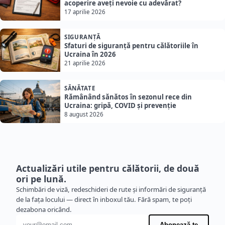
acoperire aveți nevoie cu adevărat?
17 aprilie 2026
SIGURANȚĂ
Sfaturi de siguranță pentru călătoriile în
Ucraina în 2026
21 aprilie 2026
SĂNĂTATE
Rămânând sănătos în sezonul rece din
Ucraina: gripă, COVID și prevenție
8 august 2026
Actualizări utile pentru călătorii, de două
ori pe lună.
Schimbări de viză, redeschideri de rute și informări de siguranță
de la fața locului — direct în inboxul tău. Fără spam, te poți
dezabona oricând.
Adresă de e-mail
Abonează-te