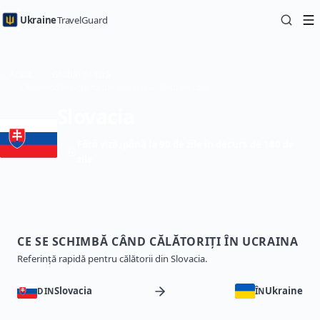
Ukraine
TravelGuard
Acasă
Ghiduri de țară
Călătorind în Ucraina din Slovacia — Ghid de călătorie
Slovacia
Fără viză, până la 90 de zile în decurs de 180 de
zile
CE SE SCHIMBĂ CÂND CĂLĂTORIȚI ÎN UCRAINA
Referință rapidă pentru călătorii din Slovacia.
Slovacia
Ukraine
DIN
ÎN