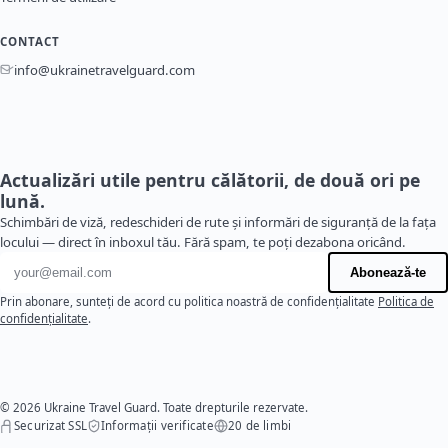
CONTACT
info@ukrainetravelguard.com
Actualizări utile pentru călătorii, de două ori pe
lună.
Schimbări de viză, redeschideri de rute și informări de siguranță de la fața
locului — direct în inboxul tău. Fără spam, te poți dezabona oricând.
Adresă de e-mail
Abonează-te
Prin abonare, sunteți de acord cu politica noastră de confidențialitate
Politica de
confidențialitate
.
© 2026 Ukraine Travel Guard. Toate drepturile rezervate.
Securizat SSL
Informații verificate
20 de limbi