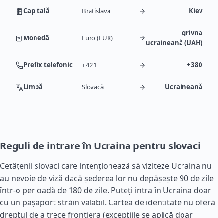
Capitală
Bratislava
Kiev
grivna
Monedă
Euro (EUR)
ucraineană (UAH)
Prefix telefonic
+421
+380
Limbă
Slovacă
Ucraineană
Reguli de intrare în Ucraina pentru slovaci
Cetățenii slovaci care intenționează să viziteze Ucraina nu
au nevoie de viză dacă șederea lor nu depășește 90 de zile
într-o perioadă de 180 de zile. Puteți intra în Ucraina doar
cu un pașaport străin valabil. Cartea de identitate nu oferă
dreptul de a trece frontiera (excepțiile se aplică doar