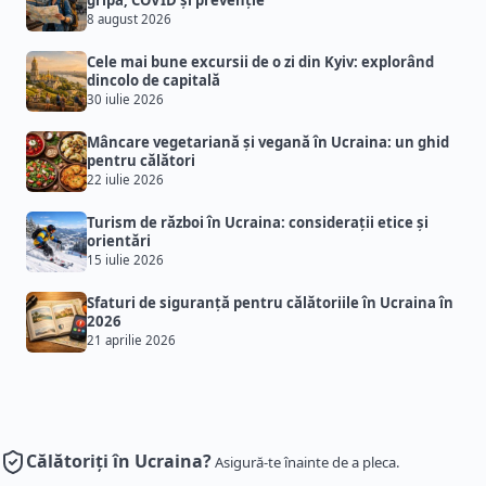
gripă, COVID și prevenție
8 august 2026
Cele mai bune excursii de o zi din Kyiv: explorând
dincolo de capitală
30 iulie 2026
Mâncare vegetariană și vegană în Ucraina: un ghid
pentru călători
22 iulie 2026
Turism de război în Ucraina: considerații etice și
orientări
15 iulie 2026
Sfaturi de siguranță pentru călătoriile în Ucraina în
2026
21 aprilie 2026
Călătoriți în Ucraina?
Asigură-te înainte de a pleca.