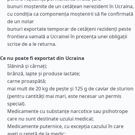
bunuri moștenite de un cetățean nerezident în Ucraina,
cu condiția ca componența moștenirii să fie confirmată
de un notar
bunuri exportate temporar de cetățeni rezidenți peste
frontiera vamală a Ucrainei în prezența unei obligații
scrise de a le returna.
Ce nu poate fi exportat din Ucraina
Slănină și cârnați;
brânză, lapte și produse lactate;
carne proaspătă;
mai mult de 20 kg de pește și 125 g de caviar de sturion
(pentru cantități mai mari, este necesar un permis
special).
Medicamente cu substanțe narcotice sau psihotrope
care nu sunt destinate uzului medical;
Medicamente puternice, cu excepția cazului în care
aveți o rețetă de la medic;