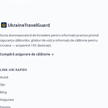
Obține asigurare
Ukraine
TravelGuard
Sursa dumneavoastră de încredere pentru informații practice privind
siguranța călătoriilor, ghiduri de viză și informații de călătorie pentru
Ucraina — acoperind 195 destinații.
Cumpără asigurare de călătorie →
LINK-URI RAPIDE
Acasă
Țări
Blog
Asigurare
Despre