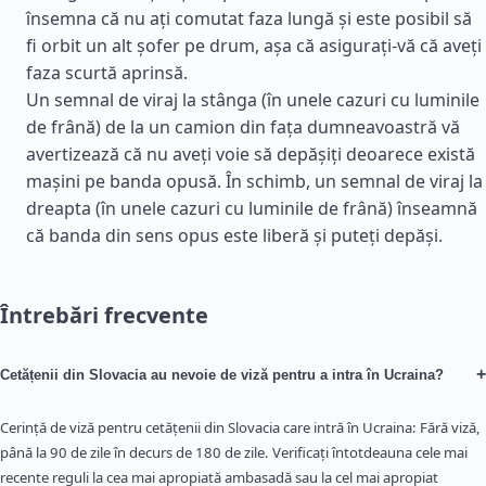
însemna că nu ați comutat faza lungă și este posibil să
fi orbit un alt șofer pe drum, așa că asigurați-vă că aveți
faza scurtă aprinsă.
Un semnal de viraj la stânga (în unele cazuri cu luminile
de frână) de la un camion din fața dumneavoastră vă
avertizează că nu aveți voie să depășiți deoarece există
mașini pe banda opusă. În schimb, un semnal de viraj la
dreapta (în unele cazuri cu luminile de frână) înseamnă
că banda din sens opus este liberă și puteți depăși.
Întrebări frecvente
+
Cetățenii din Slovacia au nevoie de viză pentru a intra în Ucraina?
Cerință de viză pentru cetățenii din Slovacia care intră în Ucraina: Fără viză,
până la 90 de zile în decurs de 180 de zile. Verificați întotdeauna cele mai
recente reguli la cea mai apropiată ambasadă sau la cel mai apropiat