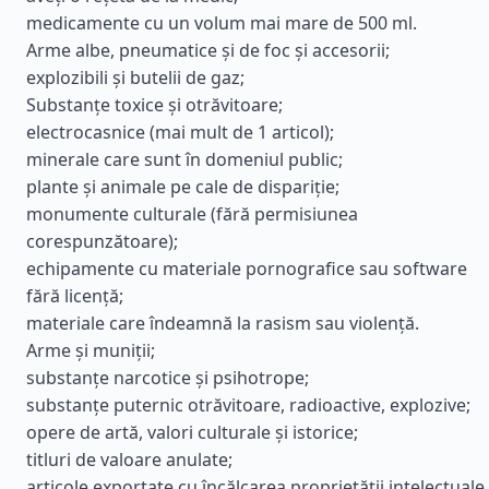
medicamente cu un volum mai mare de 500 ml.
Arme albe, pneumatice și de foc și accesorii;
explozibili și butelii de gaz;
Substanțe toxice și otrăvitoare;
electrocasnice (mai mult de 1 articol);
minerale care sunt în domeniul public;
plante și animale pe cale de dispariție;
monumente culturale (fără permisiunea
corespunzătoare);
echipamente cu materiale pornografice sau software
fără licență;
materiale care îndeamnă la rasism sau violență.
Arme și muniții;
substanțe narcotice și psihotrope;
substanțe puternic otrăvitoare, radioactive, explozive;
opere de artă, valori culturale și istorice;
titluri de valoare anulate;
articole exportate cu încălcarea proprietății intelectuale.