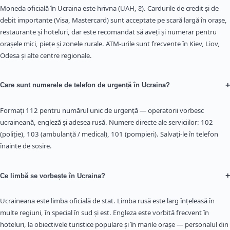
Moneda oficială în Ucraina este hrivna (UAH, ₴). Cardurile de credit și de
debit importante (Visa, Mastercard) sunt acceptate pe scară largă în orașe,
restaurante și hoteluri, dar este recomandat să aveți și numerar pentru
orașele mici, piețe și zonele rurale. ATM-urile sunt frecvente în Kiev, Liov,
Odesa și alte centre regionale.
+
Care sunt numerele de telefon de urgență în Ucraina?
Formați 112 pentru numărul unic de urgență — operatorii vorbesc
ucraineană, engleză și adesea rusă. Numere directe ale serviciilor: 102
(poliție), 103 (ambulanță / medical), 101 (pompieri). Salvați-le în telefon
înainte de sosire.
+
Ce limbă se vorbește în Ucraina?
Ucraineana este limba oficială de stat. Limba rusă este larg înțeleasă în
multe regiuni, în special în sud și est. Engleza este vorbită frecvent în
hoteluri, la obiectivele turistice populare și în marile orașe — personalul din