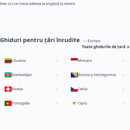
Kiev și Lviv trece adesea la engleză la cerere.
Ghiduri pentru țări înrudite
— Europa
Toate ghidurile de țară
Lituania
Monaco
Azerbaidjan
Bosnia și Herțegovina
Elveția
Cehia
Portugalia
Cipru