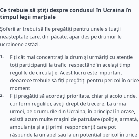
Ce trebuie să știți despre condusul în Ucraina în
timpul legii marțiale
Șoferii ar trebui să fie pregătiți pentru unele situații
neașteptate care, din păcate, apar des pe drumurile
ucrainene astăzi.
Fiți cât mai concentrați la drum și urmăriți cu atenție
toți participanții la trafic, respectând în același timp
regulile de circulație. Acest lucru este important
deoarece trebuie să fiți pregătiți pentru pericol în orice
moment
Fiți pregătiți să acordați prioritate, chiar și acolo unde,
conform regulilor, aveți drept de trecere. La urma
urmei, pe drumurile din Ucraina, în principal în orașe,
există acum multe mașini de patrulare (poliție, armată,
ambulanțe și alți primii respondenți) care pot
răspunde la un apel sau la un potențial pericol în orice