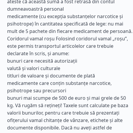
ateste că această sumă a fost retrasă din contul
dumneavoastră personal
medicamente (cu excepția substanțelor narcotice și
psihotrope) în cantitatea specificată de lege: nu mai
mult de 5 pachete din fiecare medicament de persoană.
Coridorul vamal roșu Folosind coridorul vamal „roșu”,
este permis transportul articolelor care trebuie
declarate în scris, și anume:
bunuri care necesită autorizații
valută și valori culturale
titluri de valoare și documente de plată
medicamente care conțin substanțe narcotice,
psihotrope sau precursori
bunuri mai scumpe de 500 de euro și mai grele de 50
kg. Vă rugăm să rețineți! Taxele sunt calculate pe baza
valorii bunurilor, pentru care trebuie să prezentați
ofițerului vamal chitanțe de vânzare, etichete și alte
documente disponibile. Dacă nu aveți astfel de