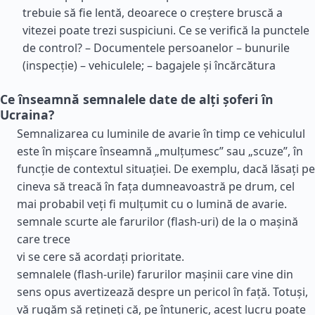
trebuie să fie lentă, deoarece o creștere bruscă a
vitezei poate trezi suspiciuni. Ce se verifică la punctele
de control? – Documentele persoanelor – bunurile
(inspecție) – vehiculele; – bagajele și încărcătura
Ce înseamnă semnalele date de alți șoferi în
Ucraina?
Semnalizarea cu luminile de avarie în timp ce vehiculul
este în mișcare înseamnă „mulțumesc” sau „scuze”, în
funcție de contextul situației. De exemplu, dacă lăsați pe
cineva să treacă în fața dumneavoastră pe drum, cel
mai probabil veți fi mulțumit cu o lumină de avarie.
semnale scurte ale farurilor (flash-uri) de la o mașină
care trece
vi se cere să acordați prioritate.
semnalele (flash-urile) farurilor mașinii care vine din
sens opus avertizează despre un pericol în față. Totuși,
vă rugăm să rețineți că, pe întuneric, acest lucru poate