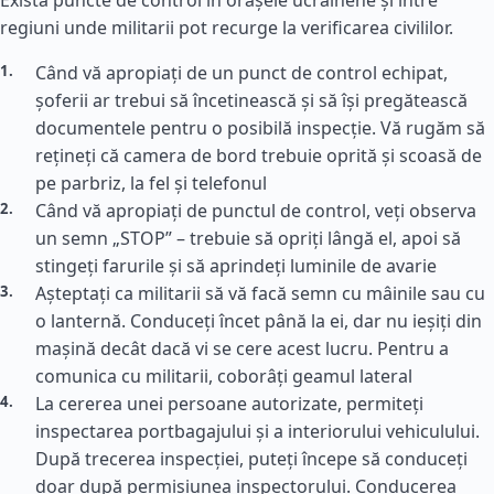
Există puncte de control în orașele ucrainene și între
regiuni unde militarii pot recurge la verificarea civililor.
Când vă apropiați de un punct de control echipat,
șoferii ar trebui să încetinească și să își pregătească
documentele pentru o posibilă inspecție. Vă rugăm să
rețineți că camera de bord trebuie oprită și scoasă de
pe parbriz, la fel și telefonul
Când vă apropiați de punctul de control, veți observa
un semn „STOP” – trebuie să opriți lângă el, apoi să
stingeți farurile și să aprindeți luminile de avarie
Așteptați ca militarii să vă facă semn cu mâinile sau cu
o lanternă. Conduceți încet până la ei, dar nu ieșiți din
mașină decât dacă vi se cere acest lucru. Pentru a
comunica cu militarii, coborâți geamul lateral
La cererea unei persoane autorizate, permiteți
inspectarea portbagajului și a interiorului vehiculului.
După trecerea inspecției, puteți începe să conduceți
doar după permisiunea inspectorului. Conducerea