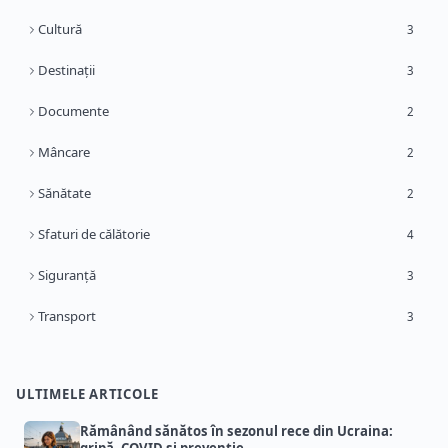
Cultură
3
Destinații
3
Documente
2
Mâncare
2
Sănătate
2
Sfaturi de călătorie
4
Siguranță
3
Transport
3
ULTIMELE ARTICOLE
Rămânând sănătos în sezonul rece din Ucraina: