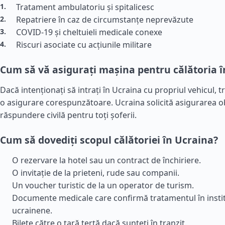
Tratament ambulatoriu și spitalicesc
Repatriere în caz de circumstanțe neprevăzute
COVID-19 și cheltuieli medicale conexe
Riscuri asociate cu acțiunile militare
Cum să vă asigurați mașina pentru călătoria î
Dacă intenționați să intrați în Ucraina cu propriul vehicul, t
o asigurare corespunzătoare. Ucraina solicită asigurarea o
răspundere civilă pentru toți șoferii.
Cum să dovediți scopul călătoriei în Ucraina?
O rezervare la hotel sau un contract de închiriere.
O invitație de la prieteni, rude sau companii.
Un voucher turistic de la un operator de turism.
Documente medicale care confirmă tratamentul în instit
ucrainene.
Bilete către o țară terță dacă sunteți în tranzit.