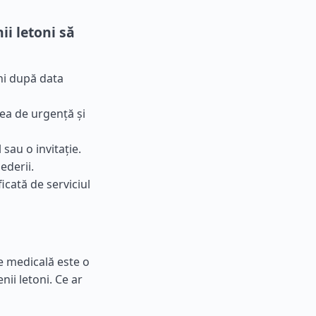
i letoni să
uni după data
ea de urgență și
 sau o invitație.
ederii.
ficată de serviciul
re medicală este o
nii letoni. Ce ar