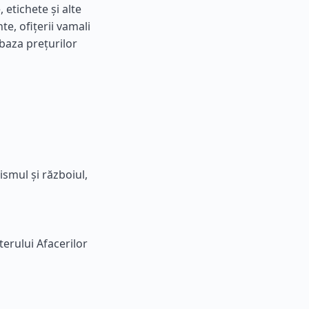
 etichete și alte
e, ofițerii vamali
baza prețurilor
ismul și războiul,
terului Afacerilor