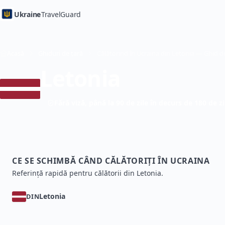
Ukraine
TravelGuard
Acasă
Ghiduri de țară
Letonia
Fără viză, până la 90 de zile în decurs de 180 de zi
CE SE SCHIMBĂ CÂND CĂLĂTORIȚI ÎN UCRAINA
Referință rapidă pentru călătorii din Letonia.
Letonia
DIN