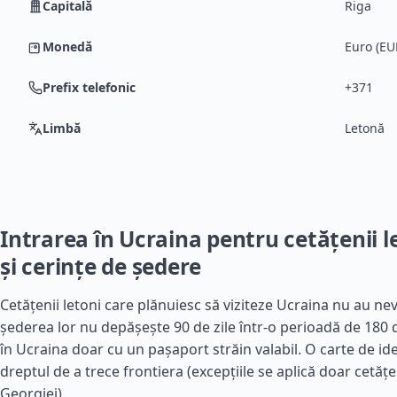
Capitală
Riga
Monedă
Euro (EU
Prefix telefonic
+371
Limbă
Letonă
Intrarea în Ucraina pentru cetățenii le
și cerințe de ședere
Cetățenii letoni care plănuiesc să viziteze Ucraina nu au ne
șederea lor nu depășește 90 de zile într-o perioadă de 180 de
în Ucraina doar cu un pașaport străin valabil. O carte de id
dreptul de a trece frontiera (excepțiile se aplică doar cetățen
Georgiei).