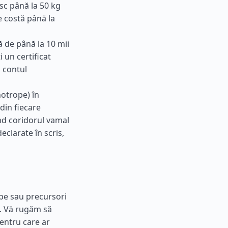
sc până la 50 kg
e costă până la
ă de până la 10 mii
 un certificat
 contul
otrope) în
din fiecare
d coridorul vamal
eclarate în scris,
pe sau precursori
. Vă rugăm să
pentru care ar