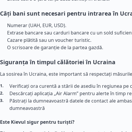
Câți bani sunt necesari pentru intrarea în Ucr
Numerar (UAH, EUR, USD).
Extrase bancare sau carduri bancare cu un sold suficien
Cazare plătită sau un voucher turistic.
O scrisoare de garanție de la partea gazdă.
Siguranța în timpul călătoriei în Ucraina
La sosirea în Ucraina, este important să respectați măsuril
Verificați ora curentă a stării de asediu în regiunea pe c
Descărcați aplicația „Air Alarm” pentru alerte în timp re
Păstrați la dumneavoastră datele de contact ale ambasa
dumneavoastră
Este Kievul sigur pentru turiști?