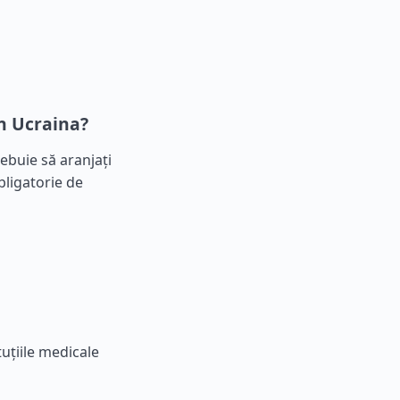
n Ucraina?
rebuie să aranjați
bligatorie de
uțiile medicale