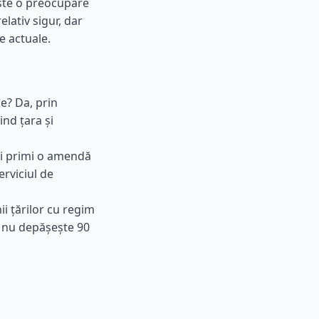
este o preocupare
lativ sigur, dar
e actuale.
e? Da, prin
nd țara și
i primi o amendă
erviciul de
ii țărilor cu regim
r nu depășește 90