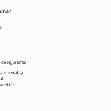
aina?
t.
e de siguranță:
are o vizitați
al
dei țării