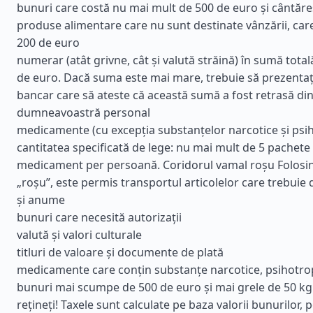
bunuri care costă nu mai mult de 500 de euro și cântăre
produse alimentare care nu sunt destinate vânzării, car
200 de euro
numerar (atât grivne, cât și valută străină) în sumă total
de euro. Dacă suma este mai mare, trebuie să prezentați
bancar care să ateste că această sumă a fost retrasă din
dumneavoastră personal
medicamente (cu excepția substanțelor narcotice și psih
cantitatea specificată de lege: nu mai mult de 5 pachete 
medicament per persoană. Coridorul vamal roșu Folosin
„roșu”, este permis transportul articolelor care trebuie d
și anume
bunuri care necesită autorizații
valută și valori culturale
titluri de valoare și documente de plată
medicamente care conțin substanțe narcotice, psihotro
bunuri mai scumpe de 500 de euro și mai grele de 50 kg
rețineți! Taxele sunt calculate pe baza valorii bunurilor, 