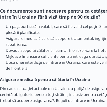
Ce documente sunt necesare pentru ca cetățeni
intre în Ucraina fără viză timp de 90 de zile?
Un pașaport străin valabil, care să fie valid cel puțin 3 l
plecării planificate.
Asigurare medicală care să acopere tratamentul, îngrijir
repatrierea.
Dovada scopului călătoriei, cum ar fi o rezervare la hotel
Mijloace financiare suficiente pentru întreaga durată a ș
Lipsa unei interdicții de intrare în Ucraina, care este veri
de frontieră.
Asigurare medicală pentru călătoria în Ucraina
Din cauza situației actuale din Ucraina, o poliță de asigura
cerință obligatorie pentru toți străinii, inclusiv pentru cetățe
trebui să acopere asigurarea?.
Reguli de intrare în Ucraina