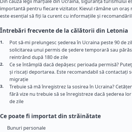
Din cauza legii marțiale din Ucraina, siguranța turismului 
importantă pentru fiecare vizitator. Kievul rămâne un oraș re
este esențial să fiți la curent cu informațiile și recomandăril
Întrebări frecvente de la călătorii din Letonia
Pot să-mi prelungesc șederea în Ucraina peste 90 de zil
solicitarea unui permis de ședere temporară sau părăsi
reintrând după 180 de zile
Ce se întâmplă dacă depășesc perioada permisă? Puteț
și riscați deportarea. Este recomandabil să contactați s
migrație
Trebuie să mă înregistrez la sosirea în Ucraina? Cetățen
fără vize nu trebuie să se înregistreze dacă șederea lo
de zile
Ce poate fi importat din străinătate
Bunuri personale