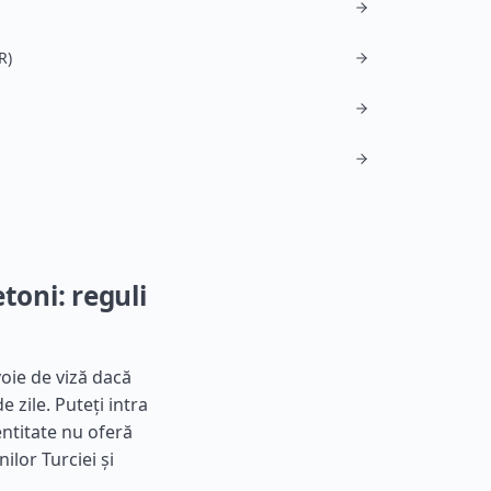
R)
toni: reguli
voie de viză dacă
 zile. Puteți intra
entitate nu oferă
ilor Turciei și