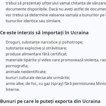
trebui să prezentați ofițerului vamal chitanțe de vânzare,
documente disponibile. Dacă nu aveți astfel de document
vor trebui să determine valoarea vamală a bunurilor pe 
bunurilor identice sau similare.
Ce este interzis să importați în Ucraina
Droguri, substanțe narcotice și psihotrope;
substanțe explozive și otrăvitoare;
produse alimentare fără certificat;
materiale tipărite și video care promovează violența, ras
pornografia;
animale neidentificate;
bunuri culturale declarate urmărite;
arme albe, de foc, cu gaz (spray) fără permisiunea Minis
Interne.
Bunuri pe care le puteți exporta din Ucraina