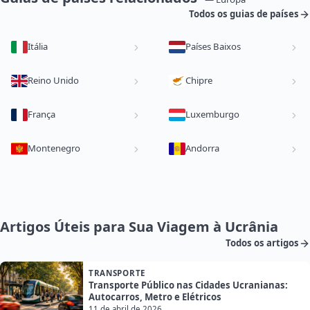
Todos os guias de países
Itália
Países Baixos
Reino Unido
Chipre
França
Luxemburgo
Montenegro
Andorra
Artigos Úteis para Sua Viagem à Ucrânia
Todos os artigos
TRANSPORTE
Transporte Público nas Cidades Ucranianas:
Autocarros, Metro e Elétricos
11 de abril de 2026