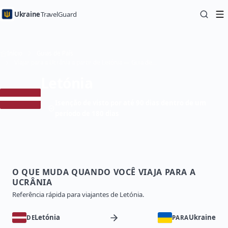
Ukraine
TravelGuard
Início
Guias de País
Viajar para a Ucrânia a partir de Letónia — Guia de Viagem
Letónia
Isenção de visto por até 90 dias dentro de um
período de 180 dias
O QUE MUDA QUANDO VOCÊ VIAJA PARA A
UCRÂNIA
Referência rápida para viajantes de Letónia.
Letónia
Ukraine
DE
PARA