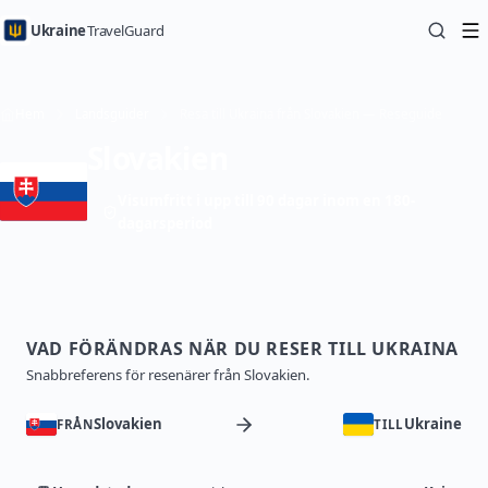
Ukraine
TravelGuard
Hem
Landsguider
Resa till Ukraina från Slovakien — Reseguide
Slovakien
Visumfritt i upp till 90 dagar inom en 180-
dagarsperiod
VAD FÖRÄNDRAS NÄR DU RESER TILL UKRAINA
Snabbreferens för resenärer från Slovakien.
Slovakien
Ukraine
FRÅN
TILL