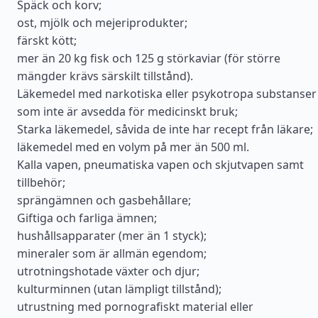
Späck och korv;
ost, mjölk och mejeriprodukter;
färskt kött;
mer än 20 kg fisk och 125 g störkaviar (för större
mängder krävs särskilt tillstånd).
Läkemedel med narkotiska eller psykotropa substanser
som inte är avsedda för medicinskt bruk;
Starka läkemedel, såvida de inte har recept från läkare;
läkemedel med en volym på mer än 500 ml.
Kalla vapen, pneumatiska vapen och skjutvapen samt
tillbehör;
sprängämnen och gasbehållare;
Giftiga och farliga ämnen;
hushållsapparater (mer än 1 styck);
mineraler som är allmän egendom;
utrotningshotade växter och djur;
kulturminnen (utan lämpligt tillstånd);
utrustning med pornografiskt material eller