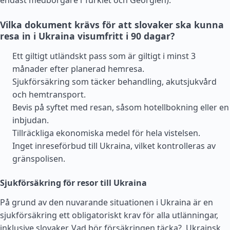
endast medborgare i
Turkiet
och
Georgien
).
Vilka dokument krävs för att slovaker ska kunna
resa in i Ukraina visumfritt i 90 dagar?
Ett giltigt utländskt pass som är giltigt i minst 3
månader efter planerad hemresa.
Sjukförsäkring som täcker behandling, akutsjukvård
och hemtransport.
Bevis på syftet med resan, såsom hotellbokning eller en
inbjudan.
Tillräckliga ekonomiska medel för hela vistelsen.
Inget inreseförbud till Ukraina, vilket kontrolleras av
gränspolisen.
Sjukförsäkring för resor till Ukraina
På grund av den nuvarande situationen i Ukraina är en
sjukförsäkring ett obligatoriskt krav för alla utlänningar,
inklusive slovaker. Vad bör försäkringen täcka?.
Ukrainsk