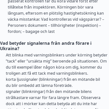
passerat kontrollen får du köra vidare först efter
tillåtelse från inspektören. Körningen bör vara
långsam, eftersom en plötslig hastighetsökning kan
väcka misstankar. Vad kontrolleras vid vägspärrar? –
Personers dokument – tillhörigheter (inspektion) –
fordon; – bagage och last
Vad betyder signalerna från andra förare i
Ukraina?
Att blinka med varningsblinkers under körning betyder
”tack” eller ”ursäkta mig” beroende på situationen. Om
du till exempel låter någon köra om dig, kommer du
troligen att få ett tack med varningsblinkers.
korta ljussignaler (blinkningar) från en mötande bil
du blir ombedd att lämna företräde.
signaler (blinkningar) från den mötande bilens
strålkastare varnar för fara längre fram. Observera
dock att i mörker kan detta betyda att du inte har