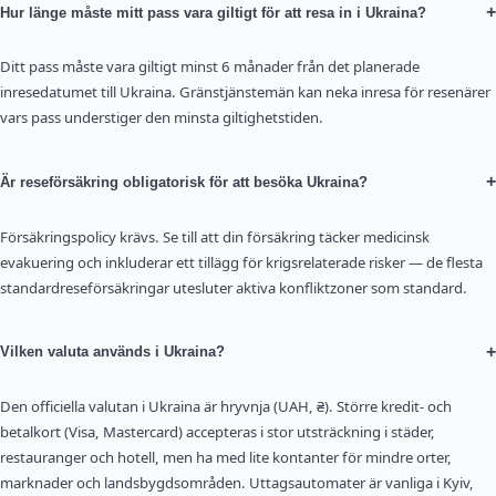
+
Hur länge måste mitt pass vara giltigt för att resa in i Ukraina?
Ditt pass måste vara giltigt minst 6 månader från det planerade
inresedatumet till Ukraina. Gränstjänstemän kan neka inresa för resenärer
vars pass understiger den minsta giltighetstiden.
+
Är reseförsäkring obligatorisk för att besöka Ukraina?
Försäkringspolicy krävs. Se till att din försäkring täcker medicinsk
evakuering och inkluderar ett tillägg för krigsrelaterade risker — de flesta
standardreseförsäkringar utesluter aktiva konfliktzoner som standard.
+
Vilken valuta används i Ukraina?
Den officiella valutan i Ukraina är hryvnja (UAH, ₴). Större kredit- och
betalkort (Visa, Mastercard) accepteras i stor utsträckning i städer,
restauranger och hotell, men ha med lite kontanter för mindre orter,
marknader och landsbygdsområden. Uttagsautomater är vanliga i Kyiv,