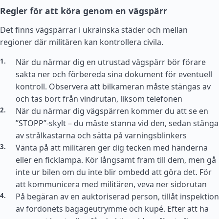
Regler för att köra genom en vägspärr
Det finns vägspärrar i ukrainska städer och mellan
regioner där militären kan kontrollera civila.
När du närmar dig en utrustad vägspärr bör förare
sakta ner och förbereda sina dokument för eventuell
kontroll. Observera att bilkameran måste stängas av
och tas bort från vindrutan, liksom telefonen
När du närmar dig vägspärren kommer du att se en
”STOPP”-skylt – du måste stanna vid den, sedan stänga
av strålkastarna och sätta på varningsblinkers
Vänta på att militären ger dig tecken med händerna
eller en ficklampa. Kör långsamt fram till dem, men gå
inte ur bilen om du inte blir ombedd att göra det. För
att kommunicera med militären, veva ner sidorutan
På begäran av en auktoriserad person, tillåt inspektion
av fordonets bagageutrymme och kupé. Efter att ha