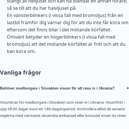
stängt av helljuset och kan ha bländat en annan förare,
så se till att du har halvljuset på.
En vänsterblinkers (i vissa fall med bromsljus) från en
lastbil framför dig varnar dig för att du inte får köra om
eftersom det finns bilar i det mötande körfältet.
Omvänt betyder en högerblinkers (i vissa fall med
bromsljus) att det mötande körfältet är fritt och att du
kan köra om.
Vanliga frågor
+
Behöver medborgare i Slovakien visum för att resa in i Ukraina?
Visumkrav för medborgare i Slovakien som reser in i Ukraina: Visumfritt i
upp till 90 dagar inom en 180-dagarsperiod. Kontrollera alltid de senaste
reglerna med närmaste ukrainska ambassad eller konsulat innan du reser.