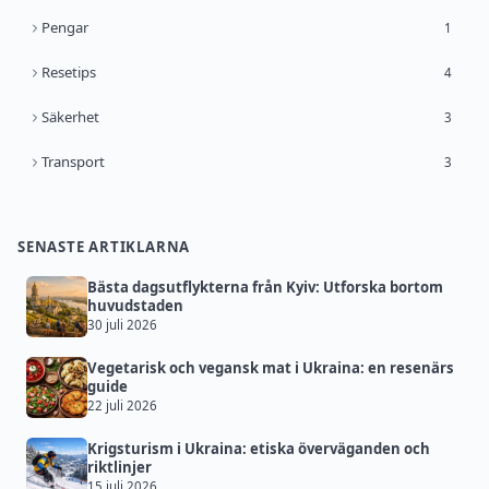
Pengar
1
Resetips
4
Säkerhet
3
Transport
3
SENASTE ARTIKLARNA
Bästa dagsutflykterna från Kyiv: Utforska bortom
huvudstaden
30 juli 2026
Vegetarisk och vegansk mat i Ukraina: en resenärs
guide
22 juli 2026
Krigsturism i Ukraina: etiska överväganden och
riktlinjer
15 juli 2026