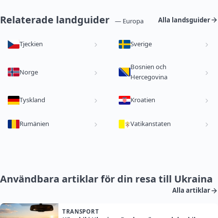
Relaterade landguider
Alla landsguider
— Europa
Tjeckien
Sverige
Bosnien och
Norge
Hercegovina
Tyskland
Kroatien
Rumänien
Vatikanstaten
Användbara artiklar för din resa till Ukraina
Alla artiklar
TRANSPORT