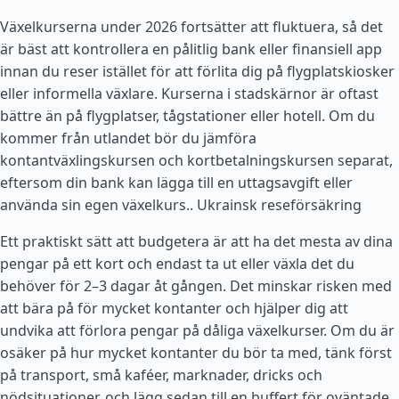
Växelkurserna under 2026 fortsätter att fluktuera, så det
är bäst att kontrollera en pålitlig bank eller finansiell app
innan du reser istället för att förlita dig på flygplatskiosker
eller informella växlare. Kurserna i stadskärnor är oftast
bättre än på flygplatser, tågstationer eller hotell. Om du
kommer från utlandet bör du jämföra
kontantväxlingskursen och kortbetalningskursen separat,
eftersom din bank kan lägga till en uttagsavgift eller
använda sin egen växelkurs..
Ukrainsk reseförsäkring
Ett praktiskt sätt att budgetera är att ha det mesta av dina
pengar på ett kort och endast ta ut eller växla det du
behöver för 2–3 dagar åt gången. Det minskar risken med
att bära på för mycket kontanter och hjälper dig att
undvika att förlora pengar på dåliga växelkurser. Om du är
osäker på hur mycket kontanter du bör ta med, tänk först
på transport, små kaféer, marknader, dricks och
nödsituationer, och lägg sedan till en buffert för oväntade