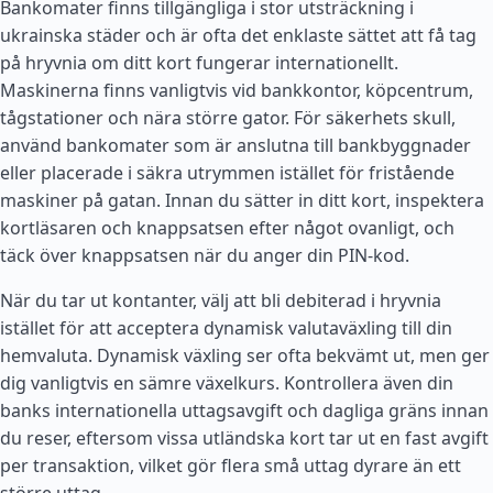
Bankomater finns tillgängliga i stor utsträckning i
ukrainska städer och är ofta det enklaste sättet att få tag
på hryvnia om ditt kort fungerar internationellt.
Maskinerna finns vanligtvis vid bankkontor, köpcentrum,
tågstationer och nära större gator. För säkerhets skull,
använd bankomater som är anslutna till bankbyggnader
eller placerade i säkra utrymmen istället för fristående
maskiner på gatan. Innan du sätter in ditt kort, inspektera
kortläsaren och knappsatsen efter något ovanligt, och
täck över knappsatsen när du anger din PIN-kod.
När du tar ut kontanter, välj att bli debiterad i hryvnia
istället för att acceptera dynamisk valutaväxling till din
hemvaluta. Dynamisk växling ser ofta bekvämt ut, men ger
dig vanligtvis en sämre växelkurs. Kontrollera även din
banks internationella uttagsavgift och dagliga gräns innan
du reser, eftersom vissa utländska kort tar ut en fast avgift
per transaktion, vilket gör flera små uttag dyrare än ett