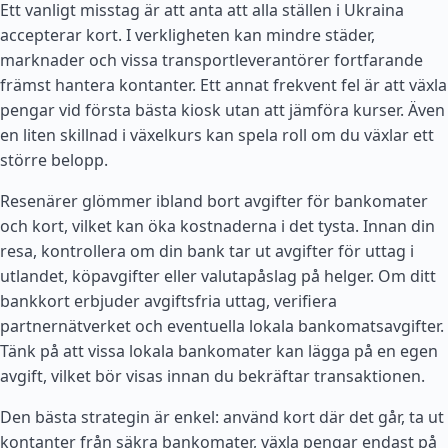
Ett vanligt misstag är att anta att alla ställen i Ukraina
accepterar kort. I verkligheten kan mindre städer,
marknader och vissa transportleverantörer fortfarande
främst hantera kontanter. Ett annat frekvent fel är att växla
pengar vid första bästa kiosk utan att jämföra kurser. Även
en liten skillnad i växelkurs kan spela roll om du växlar ett
större belopp.
Resenärer glömmer ibland bort avgifter för bankomater
och kort, vilket kan öka kostnaderna i det tysta. Innan din
resa, kontrollera om din bank tar ut avgifter för uttag i
utlandet, köpavgifter eller valutapåslag på helger. Om ditt
bankkort erbjuder avgiftsfria uttag, verifiera
partnernätverket och eventuella lokala bankomatsavgifter.
Tänk på att vissa lokala bankomater kan lägga på en egen
avgift, vilket bör visas innan du bekräftar transaktionen.
Den bästa strategin är enkel: använd kort där det går, ta ut
kontanter från säkra bankomater, växla pengar endast på