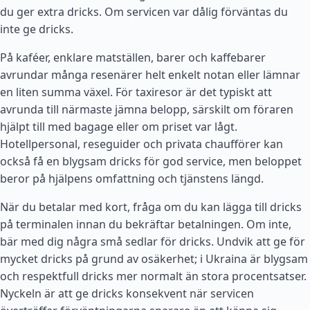
du ger extra dricks. Om servicen var dålig förväntas du
inte ge dricks.
På kaféer, enklare matställen, barer och kaffebarer
avrundar många resenärer helt enkelt notan eller lämnar
en liten summa växel. För taxiresor är det typiskt att
avrunda till närmaste jämna belopp, särskilt om föraren
hjälpt till med bagage eller om priset var lågt.
Hotellpersonal, reseguider och privata chaufförer kan
också få en blygsam dricks för god service, men beloppet
beror på hjälpens omfattning och tjänstens längd.
När du betalar med kort, fråga om du kan lägga till dricks
på terminalen innan du bekräftar betalningen. Om inte,
bär med dig några små sedlar för dricks. Undvik att ge för
mycket dricks på grund av osäkerhet; i Ukraina är blygsam
och respektfull dricks mer normalt än stora procentsatser.
Nyckeln är att ge dricks konsekvent när servicen