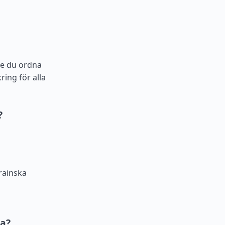
te du ordna
ring för alla
?
rainska
na?