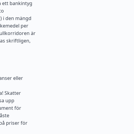
a ett bankintyg
to
) i den mängd
läkemedel per
ullkorridoren är
s skriftligen,
nser eller
a! Skatter
isa upp
kument för
åste
på priser för