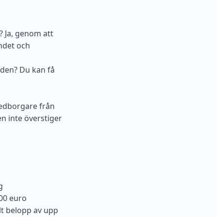
? Ja, genom att
ndet och
oden? Du kan få
Medborgare från
en inte överstiger
g
200 euro
alt belopp av upp