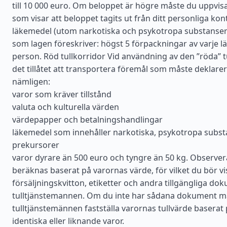
till 10 000 euro. Om beloppet är högre måste du uppvis
som visar att beloppet tagits ut från ditt personliga kon
läkemedel (utom narkotiska och psykotropa substanser
som lagen föreskriver: högst 5 förpackningar av varje 
person. Röd tullkorridor Vid användning av den ”röda” t
det tillåtet att transportera föremål som måste deklarera
nämligen:
varor som kräver tillstånd
valuta och kulturella värden
värdepapper och betalningshandlingar
läkemedel som innehåller narkotiska, psykotropa substa
prekursorer
varor dyrare än 500 euro och tyngre än 50 kg. Observer
beräknas baserat på varornas värde, för vilket du bör v
försäljningskvitton, etiketter och andra tillgängliga do
tulltjänstemannen. Om du inte har sådana dokument m
tulltjänstemännen fastställa varornas tullvärde baserat 
identiska eller liknande varor.