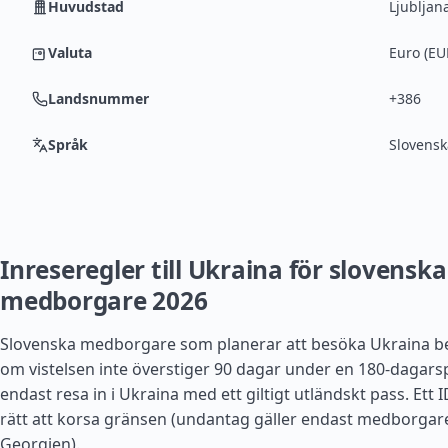
Huvudstad
Ljubljan
Valuta
Euro (EU
Landsnummer
+386
Språk
Slovensk
Inreseregler till Ukraina för slovenska
medborgare 2026
Slovenska medborgare som planerar att besöka Ukraina b
om vistelsen inte överstiger 90 dagar under en 180-dagars
endast resa in i Ukraina med ett giltigt utländskt pass. Ett I
rätt att korsa gränsen (undantag gäller endast medborgar
Georgien
).