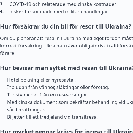
COVID-19 och relaterade medicinska kostnader
Risker förknippade med militära handlingar
Hur försäkrar du din bil för resor till Ukraina?
Om du planerar att resa in i Ukraina med eget fordon mås
korrekt försäkring. Ukraina kräver obligatorisk trafikförsäk
förare.
Hur bevisar man syftet med resan till Ukraina
Hotellbokning eller hyresavtal.
Inbjudan från vänner, släktingar eller företag.
Turistvoucher från en researrangör.
Medicinska dokument som bekräftar behandling vid uk
vårdinrättningar.
Biljetter till ett tredjeland vid transitresa.
Hur mycket pengar krävs för inresa till Ukrai