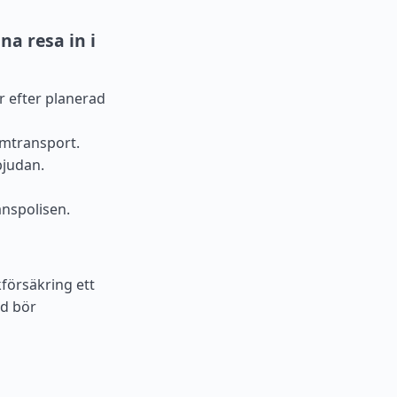
na resa in i
er efter planerad
emtransport.
bjudan.
änspolisen.
försäkring ett
ad bör