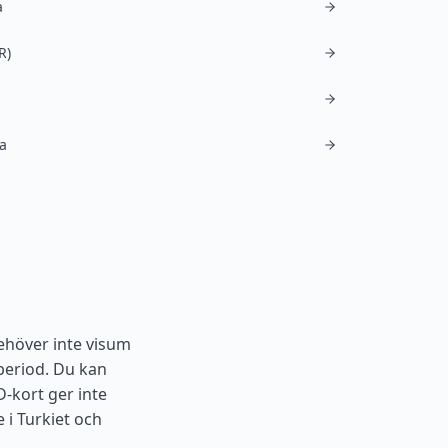
a
R)
a
ehöver inte visum
period. Du kan
D-kort ger inte
e i
Turkiet
och