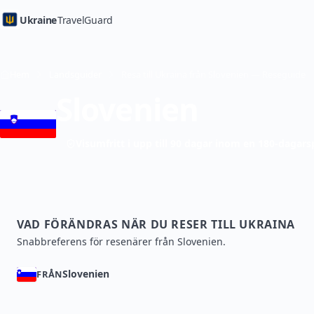
Ukraine
TravelGuard
Hem
Landsguider
Resa till Ukraina från Slovenien — Reseguide
Slovenien
Visumfritt i upp till 90 dagar inom en 180-dagars
VAD FÖRÄNDRAS NÄR DU RESER TILL UKRAINA
Snabbreferens för resenärer från Slovenien.
Slovenien
FRÅN