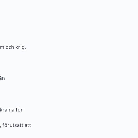
sm och krig,
rån
kraina för
 förutsatt att