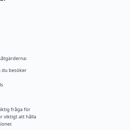
tsåtgärderna:
n du besöker
ds
iktig fråga för
 viktigt att hålla
ioner.