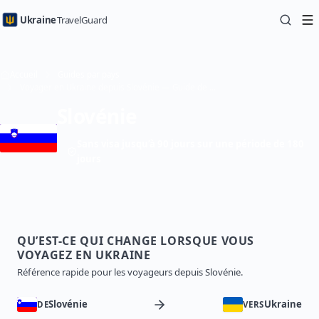
Ukraine
TravelGuard
Accueil
Guides par pays
Voyager en Ukraine depuis Slovénie — Guide de voyage
Slovénie
Sans visa jusqu’à 90 jours sur une période de 180
jours
QU’EST-CE QUI CHANGE LORSQUE VOUS
VOYAGEZ EN UKRAINE
Référence rapide pour les voyageurs depuis Slovénie.
Slovénie
Ukraine
DE
VERS