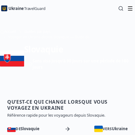
Ukraine
TravelGuard
Accueil
Guides par pays
Voyager en Ukraine depuis Slovaquie — Guide de voyage
Slovaquie
Sans visa jusqu’à 90 jours sur une période de 180
jours
QU’EST-CE QUI CHANGE LORSQUE VOUS
VOYAGEZ EN UKRAINE
Référence rapide pour les voyageurs depuis Slovaquie.
Slovaquie
Ukraine
DE
VERS