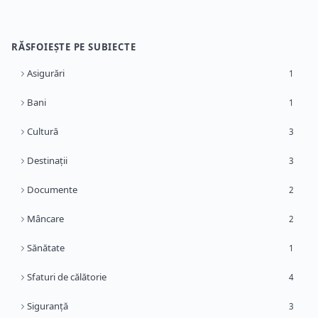
RĂSFOIEȘTE PE SUBIECTE
Asigurări
1
Bani
1
Cultură
3
Destinații
3
Documente
2
Mâncare
2
Sănătate
1
Sfaturi de călătorie
4
Siguranță
3