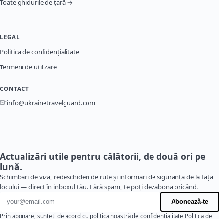
Toate ghidurile de țară →
LEGAL
Politica de confidențialitate
Termeni de utilizare
CONTACT
info@ukrainetravelguard.com
Actualizări utile pentru călătorii, de două ori pe
lună.
Schimbări de viză, redeschideri de rute și informări de siguranță de la fața
locului — direct în inboxul tău. Fără spam, te poți dezabona oricând.
Adresă de e-mail
Abonează-te
Prin abonare, sunteți de acord cu politica noastră de confidențialitate
Politica de