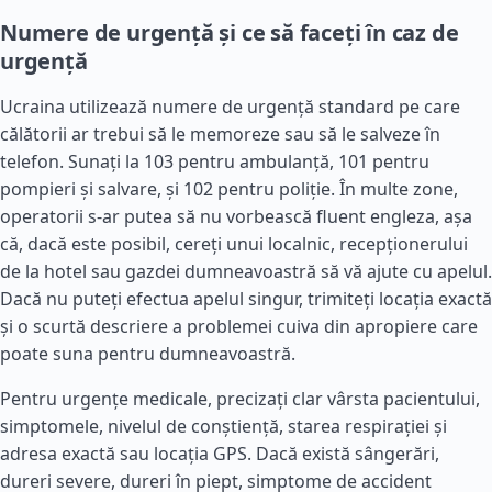
Numere de urgență și ce să faceți în caz de
urgență
Ucraina utilizează numere de urgență standard pe care
călătorii ar trebui să le memoreze sau să le salveze în
telefon. Sunați la 103 pentru ambulanță, 101 pentru
pompieri și salvare, și 102 pentru poliție. În multe zone,
operatorii s-ar putea să nu vorbească fluent engleza, așa
că, dacă este posibil, cereți unui localnic, recepționerului
de la hotel sau gazdei dumneavoastră să vă ajute cu apelul.
Dacă nu puteți efectua apelul singur, trimiteți locația exactă
și o scurtă descriere a problemei cuiva din apropiere care
poate suna pentru dumneavoastră.
Pentru urgențe medicale, precizați clar vârsta pacientului,
simptomele, nivelul de conștiență, starea respirației și
adresa exactă sau locația GPS. Dacă există sângerări,
dureri severe, dureri în piept, simptome de accident