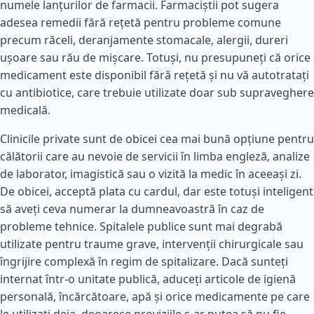
numele lanțurilor de farmacii. Farmaciștii pot sugera
adesea remedii fără rețetă pentru probleme comune
precum răceli, deranjamente stomacale, alergii, dureri
ușoare sau rău de mișcare. Totuși, nu presupuneți că orice
medicament este disponibil fără rețetă și nu vă autotratați
cu antibiotice, care trebuie utilizate doar sub supraveghere
medicală.
Clinicile private sunt de obicei cea mai bună opțiune pentru
călătorii care au nevoie de servicii în limba engleză, analize
de laborator, imagistică sau o vizită la medic în aceeași zi.
De obicei, acceptă plata cu cardul, dar este totuși inteligent
să aveți ceva numerar la dumneavoastră în caz de
probleme tehnice. Spitalele publice sunt mai degrabă
utilizate pentru traume grave, intervenții chirurgicale sau
îngrijire complexă în regim de spitalizare. Dacă sunteți
internat într-o unitate publică, aduceți articole de igienă
personală, încărcătoare, apă și orice medicamente pe care