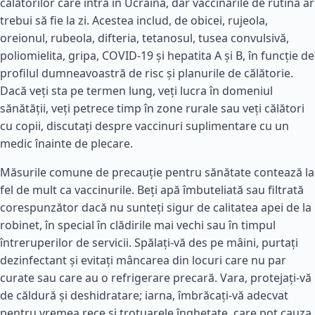
călătorilor care intră în Ucraina, dar vaccinările de rutină ar
trebui să fie la zi. Acestea includ, de obicei, rujeola,
oreionul, rubeola, difteria, tetanosul, tusea convulsivă,
poliomielita, gripa, COVID-19 și hepatita A și B, în funcție de
profilul dumneavoastră de risc și planurile de călătorie.
Dacă veți sta pe termen lung, veți lucra în domeniul
sănătății, veți petrece timp în zone rurale sau veți călători
cu copii, discutați despre vaccinuri suplimentare cu un
medic înainte de plecare.
Măsurile comune de precauție pentru sănătate contează la
fel de mult ca vaccinurile. Beți apă îmbuteliată sau filtrată
corespunzător dacă nu sunteți sigur de calitatea apei de la
robinet, în special în clădirile mai vechi sau în timpul
întreruperilor de servicii. Spălați-vă des pe mâini, purtați
dezinfectant și evitați mâncarea din locuri care nu par
curate sau care au o refrigerare precară. Vara, protejați-vă
de căldură și deshidratare; iarna, îmbrăcați-vă adecvat
pentru vremea rece și trotuarele înghețate, care pot cauza