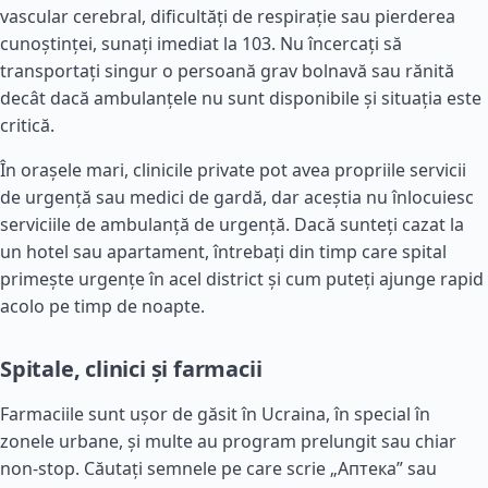
vascular cerebral, dificultăți de respirație sau pierderea
cunoștinței, sunați imediat la 103. Nu încercați să
transportați singur o persoană grav bolnavă sau rănită
decât dacă ambulanțele nu sunt disponibile și situația este
critică.
În orașele mari, clinicile private pot avea propriile servicii
de urgență sau medici de gardă, dar aceștia nu înlocuiesc
serviciile de ambulanță de urgență. Dacă sunteți cazat la
un hotel sau apartament, întrebați din timp care spital
primește urgențe în acel district și cum puteți ajunge rapid
acolo pe timp de noapte.
Spitale, clinici și farmacii
Farmaciile sunt ușor de găsit în Ucraina, în special în
zonele urbane, și multe au program prelungit sau chiar
non-stop. Căutați semnele pe care scrie „Аптека” sau