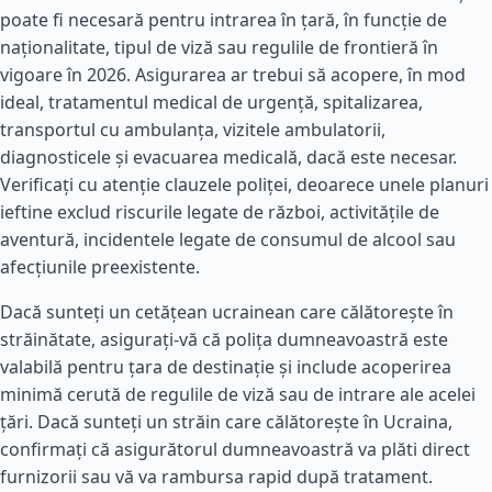
poate fi necesară pentru intrarea în țară, în funcție de
naționalitate, tipul de viză sau regulile de frontieră în
vigoare în 2026. Asigurarea ar trebui să acopere, în mod
ideal, tratamentul medical de urgență, spitalizarea,
transportul cu ambulanța, vizitele ambulatorii,
diagnosticele și evacuarea medicală, dacă este necesar.
Verificați cu atenție clauzele poliței, deoarece unele planuri
ieftine exclud riscurile legate de război, activitățile de
aventură, incidentele legate de consumul de alcool sau
afecțiunile preexistente.
Dacă sunteți un cetățean ucrainean care călătorește în
străinătate, asigurați-vă că polița dumneavoastră este
valabilă pentru țara de destinație și include acoperirea
minimă cerută de regulile de viză sau de intrare ale acelei
țări. Dacă sunteți un străin care călătorește în Ucraina,
confirmați că asigurătorul dumneavoastră va plăti direct
furnizorii sau vă va rambursa rapid după tratament.