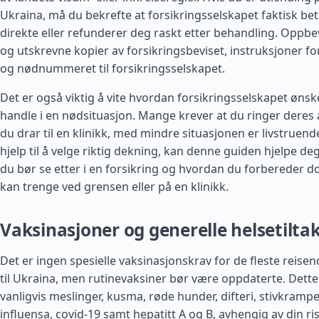
Ukraina, må du bekrefte at forsikringsselskapet faktisk bet
direkte eller refunderer deg raskt etter behandling. Oppbe
og utskrevne kopier av forsikringsbeviset, instruksjoner f
og nødnummeret til forsikringsselskapet.
Det er også viktig å vite hvordan forsikringsselskapet ønsk
handle i en nødsituasjon. Mange krever at du ringer deres 
du drar til en klinikk, med mindre situasjonen er livstruend
hjelp til å velge riktig dekning, kan denne guiden hjelpe de
du bør se etter i en forsikring og hvordan du forbereder
kan trenge ved grensen eller på en klinikk.
Vaksinasjoner og generelle helsetilta
Det er ingen spesielle vaksinasjonskrav for de fleste rei
til Ukraina, men rutinevaksiner bør være oppdaterte. Dette
vanligvis meslinger, kusma, røde hunder, difteri, stivkrampe,
influensa, covid-19 samt hepatitt A og B, avhengig av din ri