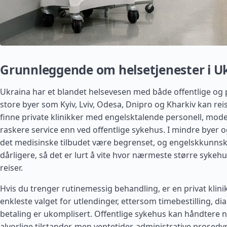
Grunnleggende om helsetjenester i U
Ukraina har et blandet helsevesen med både offentlige og pr
store byer som Kyiv, Lviv, Odesa, Dnipro og Kharkiv kan rei
finne private klinikker med engelsktalende personell, mod
raskere service enn ved offentlige sykehus. I mindre byer o
det medisinske tilbudet være begrenset, og engelskkunnsk
dårligere, så det er lurt å vite hvor nærmeste større sykehu
reiser.
Hvis du trenger rutinemessig behandling, er en privat klini
enkleste valget for utlendinger, ettersom timebestilling, di
betaling er ukomplisert. Offentlige sykehus kan håndtere 
alvorlige tilstander, men ventetider, administrative prosedy