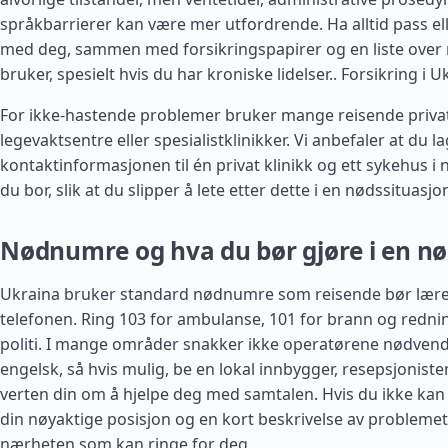
språkbarrierer kan være mer utfordrende. Ha alltid pass el
med deg, sammen med forsikringspapirer og en liste over
bruker, spesielt hvis du har kroniske lidelser..
Forsikring i U
For ikke-hastende problemer bruker mange reisende private
legevaktsentre eller spesialistklinikker. Vi anbefaler at du l
kontaktinformasjonen til én privat klinikk og ett sykehus i
du bor, slik at du slipper å lete etter dette i en nødssituasjo
Nødnumre og hva du bør gjøre i en nø
Ukraina bruker standard nødnumre som reisende bør lære s
telefonen. Ring 103 for ambulanse, 101 for brann og rednin
politi. I mange områder snakker ikke operatørene nødvendi
engelsk, så hvis mulig, be en lokal innbygger, resepsjonisten
verten din om å hjelpe deg med samtalen. Hvis du ikke kan 
din nøyaktige posisjon og en kort beskrivelse av problemet 
nærheten som kan ringe for deg.