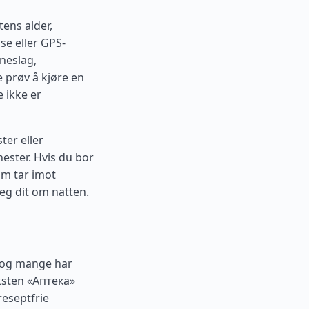
ens alder,
se eller GPS-
rneslag,
e prøv å kjøre en
 ikke er
ter eller
nester. Hvis du bor
som tar imot
deg dit om natten.
k, og mange har
eksten «Аптека»
reseptfrie