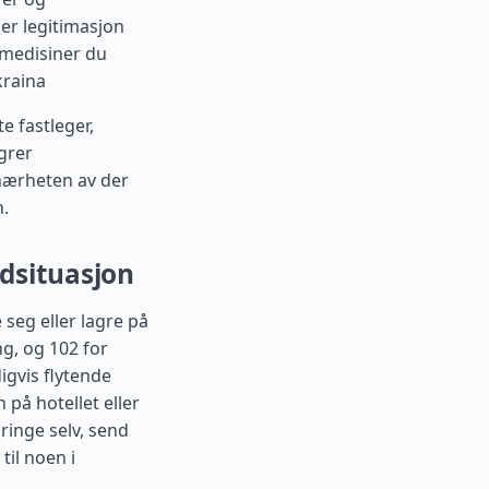
ler legitimasjon
 medisiner du
kraina
 fastleger,
agrer
 nærheten av der
n.
dsituasjon
eg eller lagre på
g, og 102 for
gvis flytende
 på hotellet eller
ringe selv, send
til noen i