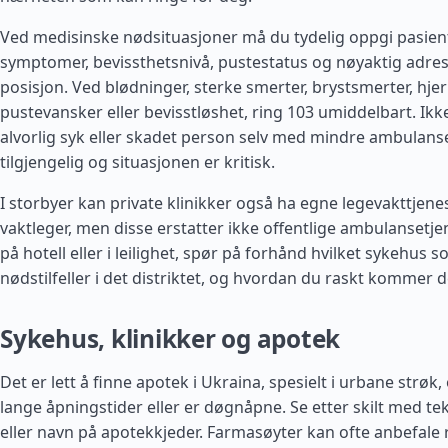
Ved medisinske nødsituasjoner må du tydelig oppgi pasient
symptomer, bevissthetsnivå, pustestatus og nøyaktig adres
posisjon. Ved blødninger, sterke smerter, brystsmerter, hje
pustevansker eller bevisstløshet, ring 103 umiddelbart. Ikk
alvorlig syk eller skadet person selv med mindre ambulanse
tilgjengelig og situasjonen er kritisk.
I storbyer kan private klinikker også ha egne legevakttjenes
vaktleger, men disse erstatter ikke offentlige ambulansetje
på hotell eller i leilighet, spør på forhånd hvilket sykehus 
nødstilfeller i det distriktet, og hvordan du raskt kommer 
Sykehus, klinikker og apotek
Det er lett å finne apotek i Ukraina, spesielt i urbane strø
lange åpningstider eller er døgnåpne. Se etter skilt med t
eller navn på apotekkjeder. Farmasøyter kan ofte anbefale 