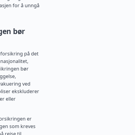
asjen for å unngå
ngen bør
forsikring på det
nasjonalitet,
sikringen bør
ggelse,
vakuering ved
oliser ekskluderer
er eller
forsikringen er
ngen som kreves
 reise til