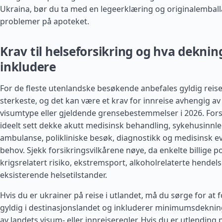
Ukraina, bør du ta med en legeerklæring og originalemball
problemer på apoteket.
Krav til helseforsikring og hva dekni
inkludere
For de fleste utenlandske besøkende anbefales gyldig reise
sterkeste, og det kan være et krav for innreise avhengig av 
visumtype eller gjeldende grensebestemmelser i 2026. For
ideelt sett dekke akutt medisinsk behandling, sykehusinnle
ambulanse, polikliniske besøk, diagnostikk og medisinsk e
behov. Sjekk forsikringsvilkårene nøye, da enkelte billige p
krigsrelatert risiko, ekstremsport, alkoholrelaterte hendels
eksisterende helsetilstander.
Hvis du er ukrainer på reise i utlandet, må du sørge for at 
gyldig i destinasjonslandet og inkluderer minimumsdekni
av landets visum- eller innreiseregler. Hvis du er utlending på