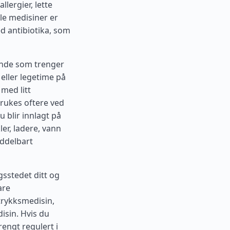
llergier, lette
lle medisiner er
ed antibiotika, som
isende som trenger
 eller legetime på
 med litt
brukes oftere ved
u blir innlagt på
er, ladere, vann
iddelbart
gsstedet ditt og
are
trykksmedisin,
disin. Hvis du
engt regulert i