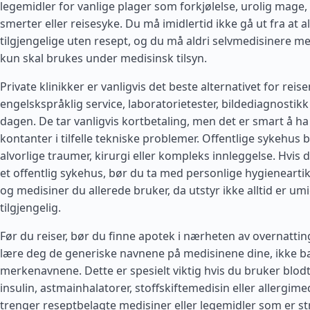
legemidler for vanlige plager som forkjølelse, urolig mage, a
smerter eller reisesyke. Du må imidlertid ikke gå ut fra at a
tilgjengelige uten resept, og du må aldri selvmedisinere m
kun skal brukes under medisinsk tilsyn.
Private klinikker er vanligvis det beste alternativet for re
engelskspråklig service, laboratorietester, bildediagnostikk
dagen. De tar vanligvis kortbetaling, men det er smart å ha
kontanter i tilfelle tekniske problemer. Offentlige sykehus 
alvorlige traumer, kirurgi eller kompleks innleggelse. Hvis d
et offentlig sykehus, bør du ta med personlige hygieneartikl
og medisiner du allerede bruker, da utstyr ikke alltid er um
tilgjengelig.
Før du reiser, bør du finne apotek i nærheten av overnattin
lære deg de generiske navnene på medisinene dine, ikke b
merkenavnene. Dette er spesielt viktig hvis du bruker blod
insulin, astmainhalatorer, stoffskiftemedisin eller allergime
trenger reseptbelagte medisiner eller legemidler som er str