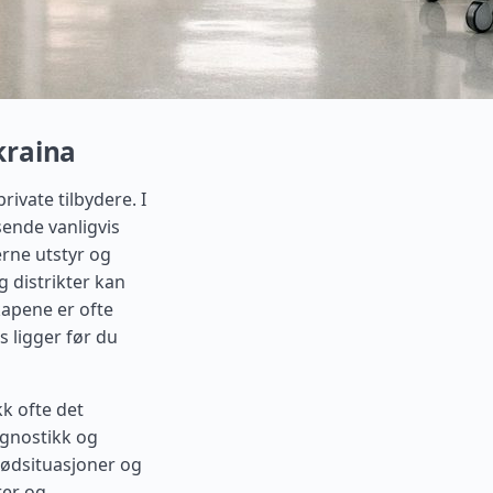
kraina
ivate tilbydere. I
sende vanligvis
erne utstyr og
g distrikter kan
apene er ofte
s ligger før du
kk ofte det
agnostikk og
nødsituasjoner og
rer og