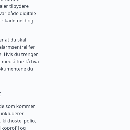
aler tilbydere
var både digitale
or skademelding
er at du skal
alarmsentral før
e. Hvis du trenger
g med å forstå hva
 dokumentene du
k
sende som kommer
 inkluderer
 kikhoste, polio,
sikoprofil og