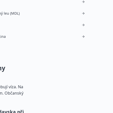
ý leu (MDL)
ina
ny
bují víza. Na
em. Občanský
davska při