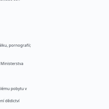
álku, pornografii;
 Ministerstva
valému pobytu v
ní dědictví