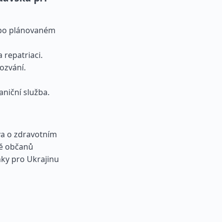
e po plánovaném
 repatriaci.
ozvání.
niční služba.
va o zdravotním
ně občanů
ky pro Ukrajinu