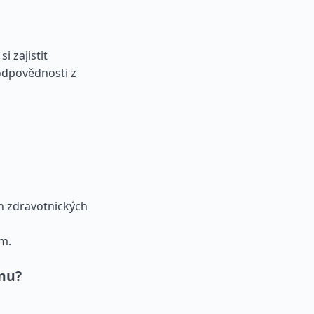
i zajistit
 odpovědnosti z
h zdravotnických
em.
inu?