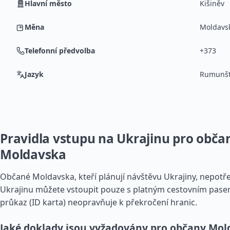
Hlavní město
Kišiněv
Měna
Moldavsk
Telefonní předvolba
+373
Jazyk
Rumunšt
Pravidla vstupu na Ukrajinu pro obča
Moldavska
Občané Moldavska, kteří plánují návštěvu Ukrajiny, nepotře
Ukrajinu můžete vstoupit pouze s platným cestovním pas
průkaz (ID karta) neopravňuje k překročení hranic.
Jaké doklady jsou vyžadovány pro občany Mol