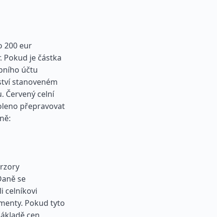
o 200 eur
r. Pokud je částka
obního účtu
ství stanoveném
 Červený celní
voleno přepravovat
ně:
rzory
Daně se
i celníkovi
umenty. Pokud tyto
základě cen