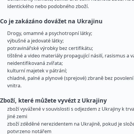
identického nebo podobného zboží.
Co je zakázáno dovážet na Ukrajinu
Drogy, omamné a psychotropní látky;
výbušné a jedovaté látky;
potravinářské výrobky bez certifikátu;
tištěné a video materiály propagující násilí, rasismus a v
neidentifikovaná zvířata;
kulturní majetek v pátrání;
chladné, palné a plynové (sprejové) zbraně bez povolení
vnitra.
Zboží, které můžete vyvézt z Ukrajiny
zboží vyvážené v souvislosti s odjezdem z Ukrajiny k tr
jiné zemi
zboží zděděné nerezidentem na Ukrajině, pokud je slože
potvrzeno notářem