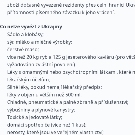
zboží dočasně vyvezené rezidenty přes celní hranici Ukra
přítomnosti písemného závazku k jeho vrácení.
Co nelze vyvézt z Ukrajiny
Sádlo a klobásy;
sýr, mléko a mléčné výrobky;
čerstvé maso;
více než 20 kg ryb a 125 g jeseterového kaviáru (pro větš
vyžadováno zvláštní povolení).
Léky s omamnými nebo psychotropními látkami, které n
lékařským účelům;
Silné léky, pokud nemají lékařský předpis;
léky v objemu větším než 500 ml.
Chladné, pneumatické a palné zbraně a příslušenství;
výbušniny a plynové kanystry;
Toxické a jedovaté látky;
domácí spotřebiče (více než 1 kus);
nerosty, které jsou ve veřejném vlastnictví;