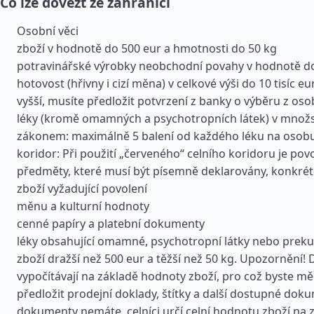
Co lze dovézt ze zahraničí
Osobní věci
zboží v hodnotě do 500 eur a hmotnosti do 50 kg
potravinářské výrobky neobchodní povahy v hodnotě d
hotovost (hřivny i cizí měna) v celkové výši do 10 tisíc eu
vyšší, musíte předložit potvrzení z banky o výběru z os
léky (kromě omamných a psychotropních látek) v množ
zákonem: maximálně 5 balení od každého léku na osobu.
koridor: Při použití „červeného“ celního koridoru je po
předměty, které musí být písemně deklarovány, konkrét
zboží vyžadující povolení
měnu a kulturní hodnoty
cenné papíry a platební dokumenty
léky obsahující omamné, psychotropní látky nebo preku
zboží dražší než 500 eur a těžší než 50 kg. Upozornění! 
vypočítávají na základě hodnoty zboží, pro což byste měl
předložit prodejní doklady, štítky a další dostupné dok
dokumenty nemáte, celníci určí celní hodnotu zboží na 