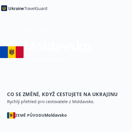
Ukraine
TravelGuard
Domů
Průvodci zeměmi
Moldavsko
Bezvízový režim
CO SE ZMĚNÍ, KDYŽ CESTUJETE NA UKRAJINU
Rychlý přehled pro cestovatele z Moldavsko.
Moldavsko
ZEMĚ PŮVODU