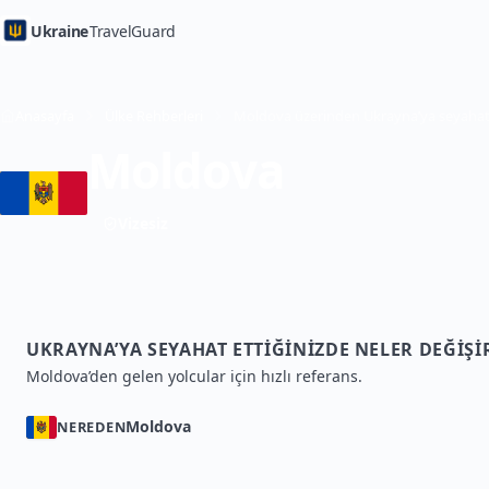
Ukraine
TravelGuard
Anasayfa
Ülke Rehberleri
Moldova
Vizesiz
UKRAYNA’YA SEYAHAT ETTIĞINIZDE NELER DEĞIŞI
Moldova’den gelen yolcular için hızlı referans.
Moldova
NEREDEN