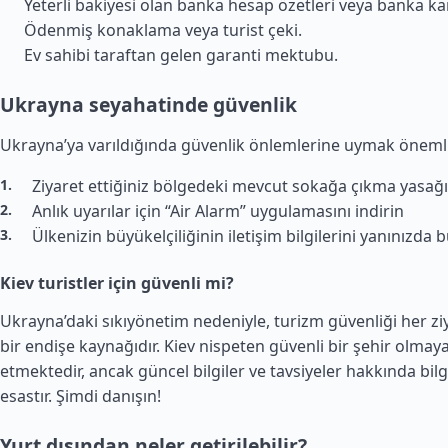
Yeterli bakiyesi olan banka hesap özetleri veya banka kar
Ödenmiş konaklama veya turist çeki.
Ev sahibi taraftan gelen garanti mektubu.
Ukrayna seyahatinde güvenlik
Ukrayna’ya varıldığında güvenlik önlemlerine uymak önemli
Ziyaret ettiğiniz bölgedeki mevcut sokağa çıkma yasağı
Anlık uyarılar için “Air Alarm” uygulamasını indirin
Ülkenizin büyükelçiliğinin iletişim bilgilerini yanınızda
Kiev turistler için güvenli mi?
Ukrayna’daki sıkıyönetim nedeniyle, turizm güvenliği her ziy
bir endişe kaynağıdır. Kiev nispeten güvenli bir şehir olma
etmektedir, ancak güncel bilgiler ve tavsiyeler hakkında bil
esastır. Şimdi danışın!
Yurt dışından neler getirilebilir?