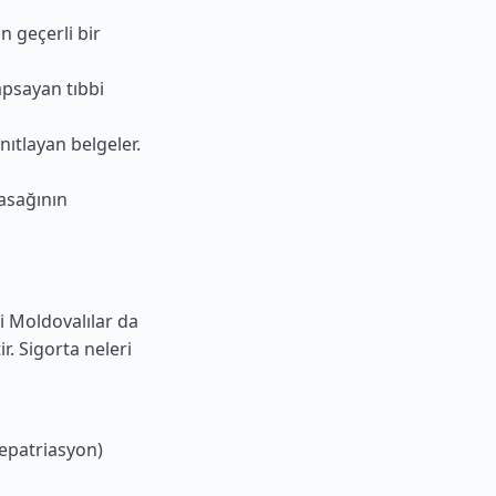
n geçerli bir
apsayan tıbbi
ıtlayan belgeler.
yasağının
i Moldovalılar da
r. Sigorta neleri
epatriasyon)