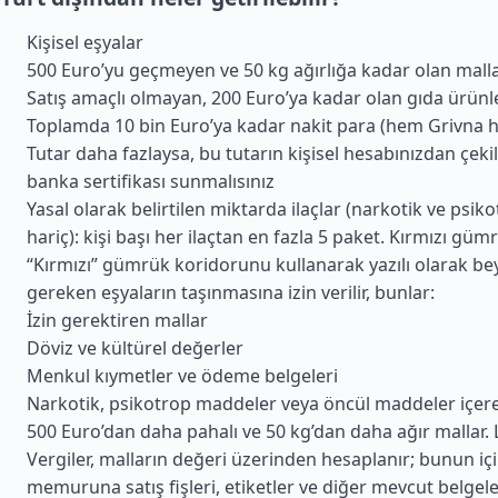
Kişisel eşyalar
500 Euro’yu geçmeyen ve 50 kg ağırlığa kadar olan mall
Satış amaçlı olmayan, 200 Euro’ya kadar olan gıda ürünl
Toplamda 10 bin Euro’ya kadar nakit para (hem Grivna h
Tutar daha fazlaysa, bu tutarın kişisel hesabınızdan çekil
banka sertifikası sunmalısınız
Yasal olarak belirtilen miktarda ilaçlar (narkotik ve psi
hariç): kişi başı her ilaçtan en fazla 5 paket. Kırmızı gü
“Kırmızı” gümrük koridorunu kullanarak yazılı olarak be
gereken eşyaların taşınmasına izin verilir, bunlar:
İzin gerektiren mallar
Döviz ve kültürel değerler
Menkul kıymetler ve ödeme belgeleri
Narkotik, psikotrop maddeler veya öncül maddeler içere
500 Euro’dan daha pahalı ve 50 kg’dan daha ağır mallar. 
Vergiler, malların değeri üzerinden hesaplanır; bunun i
memuruna satış fişleri, etiketler ve diğer mevcut belgele