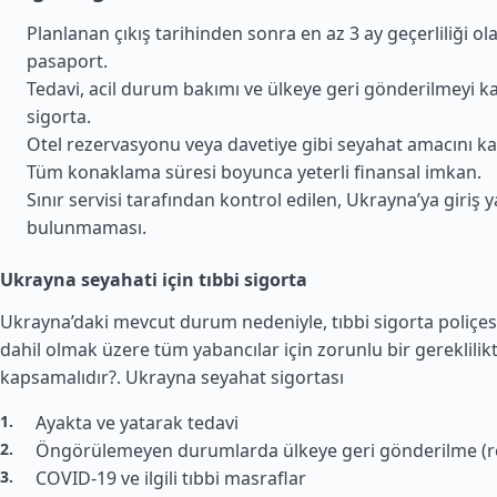
Planlanan çıkış tarihinden sonra en az 3 ay geçerliliği ola
pasaport.
Tedavi, acil durum bakımı ve ülkeye geri gönderilmeyi k
sigorta.
Otel rezervasyonu veya davetiye gibi seyahat amacını kan
Tüm konaklama süresi boyunca yeterli finansal imkan.
Sınır servisi tarafından kontrol edilen, Ukrayna’ya giriş 
bulunmaması.
Ukrayna seyahati için tıbbi sigorta
Ukrayna’daki mevcut durum nedeniyle, tıbbi sigorta poliçes
dahil olmak üzere tüm yabancılar için zorunlu bir gereklilikti
kapsamalıdır?.
Ukrayna seyahat sigortası
Ayakta ve yatarak tedavi
Öngörülemeyen durumlarda ülkeye geri gönderilme (r
COVID-19 ve ilgili tıbbi masraflar