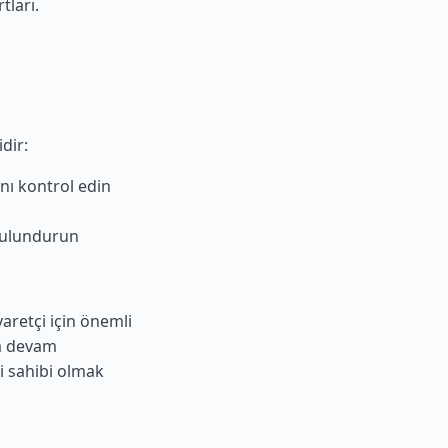
tları.
dir:
nı kontrol edin
 bulundurun
aretçi için önemli
ya devam
gi sahibi olmak