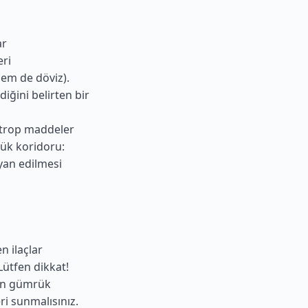
ar
eri
em de döviz).
diğini belirten bir
kotrop maddeler
mrük koridoru:
yan edilmesi
n ilaçlar
Lütfen dikkat!
çin gümrük
ri sunmalısınız.