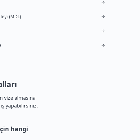
leyi (MDL)
e
lları
n vize almasına
iş yapabilirsiniz.
çin hangi