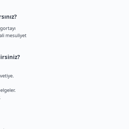
rsınız?
igortayı
ali mesuliyet
irsiniz?
vetiye.
elgeler.
.