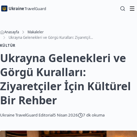
Ukraine
TravelGuard
Anasayfa
Makaleler
Ukrayna Gelenekleri ve Görgü Kuralları: Ziyaretçiler İçin Kültürel Bir Rehber
KÜLTÜR
Ukrayna Gelenekleri ve
Görgü Kuralları:
Ziyaretçiler İçin Kültürel
Bir Rehber
Ukraine TravelGuard Editorial
5 Nisan 2026
7 dk okuma