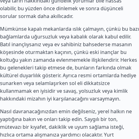
veya tarih hakkındaki gündelik yorumlar bile hassas
olabilir, bu yüzden önce dinlemek ve sonra düşünceli
sorular sormak daha akıllıcadır.
Mümkünse kapalı mekanlarda ıslık çalmayın, çünkü bu bazı
bağlamlarda uğursuzluk veya kabalık olarak kabul edilir.
Batıl inançlıysanız veya ev sahibiniz bahsederse masanın
köşesinde oturmaktan kaçının, çünkü eski inançlar bu
koltuğu yakın zamanda evlenmemekle ilişkilendirir. Herkes
bu gelenekleri takip etmese de, bunların farkında olmak
kültürel duyarlılık gösterir. Ayrıca resmi ortamlarda hediye
sunarken veya selamlaşırken sol eli dikkatsizce
kullanmamak en iyisidir ve savaş, yolsuzluk veya kimlik
hakkındaki mizahın iyi karşılanacağını varsaymayın.
Nasıl davranacağınızdan emin değilseniz, yerel halkın ne
yaptığına bakın ve onları takip edin. Saygılı bir ton,
mütevazı bir kıyafet, dakiklik ve uyum sağlama isteği,
hızlıca ortama alışmanıza yardımcı olacaktır. Yurt