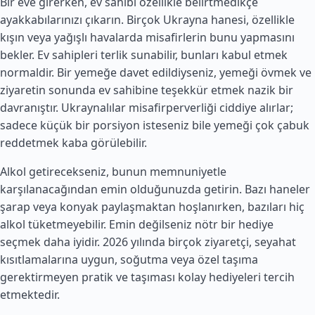
Bir eve girerken, ev sahibi özellikle belirtmedikçe
ayakkabılarınızı çıkarın. Birçok Ukrayna hanesi, özellikle
kışın veya yağışlı havalarda misafirlerin bunu yapmasını
bekler. Ev sahipleri terlik sunabilir, bunları kabul etmek
normaldir. Bir yemeğe davet edildiyseniz, yemeği övmek ve
ziyaretin sonunda ev sahibine teşekkür etmek nazik bir
davranıştır. Ukraynalılar misafirperverliği ciddiye alırlar;
sadece küçük bir porsiyon isteseniz bile yemeği çok çabuk
reddetmek kaba görülebilir.
Alkol getirecekseniz, bunun memnuniyetle
karşılanacağından emin olduğunuzda getirin. Bazı haneler
şarap veya konyak paylaşmaktan hoşlanırken, bazıları hiç
alkol tüketmeyebilir. Emin değilseniz nötr bir hediye
seçmek daha iyidir. 2026 yılında birçok ziyaretçi, seyahat
kısıtlamalarına uygun, soğutma veya özel taşıma
gerektirmeyen pratik ve taşıması kolay hediyeleri tercih
etmektedir.