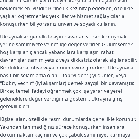
ancak bu samimiyet düzeyini karşı tarafın başlatmasını
beklemek en iyisidir. Birine ilk kez hitap ederken, özellikle
yaşlılar, öğretmenler, yetkililer ve hizmet sağlayıcılarla
konuşurken biliyorsanız unvan ve soyadı kullanın.
Ukraynalılar genellikle aşırı havadan sudan konuşmak
yerine samimiyete ve netliğe değer verirler. Gülümsemek
hoş karşılanır, ancak yabancılara karşı aşırı rahat
davranışlar samimiyetsiz veya dikkatsiz olarak algılanabilir.
Bir dükkana, ofise veya birinin evine girerken, Ukraynaca
basit bir selamlama olan “Dobryi den” (iyi günler) veya
“Dobry vechir” (iyi akşamlar) demek saygılı bir davranıştır.
Birkaç temel ifadeyi öğrenmek çok işe yarar ve yerel
geleneklere değer verdiğinizi gösterir..
Ukrayna giriş
gereklilikleri
Kişisel alan, özellikle resmi durumlarda genellikle korunur.
Yakından tanımadığınız sürece konuşurken insanlara
dokunmaktan kaçının ve çok çabuk samimiyet kurmaya