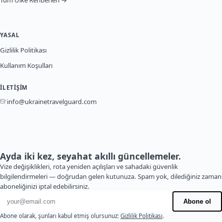
Tüm Ülke Rehberleri →
YASAL
Gizlilik Politikası
Kullanım Koşulları
İLETIŞIM
info@ukrainetravelguard.com
Ayda iki kez, seyahat akıllı güncellemeler.
Vize değişiklikleri, rota yeniden açılışları ve sahadaki güvenlik
bilgilendirmeleri — doğrudan gelen kutunuza. Spam yok, dilediğiniz zaman
aboneliğinizi iptal edebilirsiniz.
E-posta adresi
Abone ol
Abone olarak, şunları kabul etmiş olursunuz:
Gizlilik Politikası
.