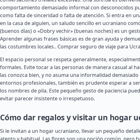
comportamiento demasiado informal con desconocidos pu
como falta de sinceridad o falta de atención. Si entra en una
en la casa de alguien, un saludo sencillo en ucraniano com
(buenos días) o «Dobry vechir» (buenas noches) es un gest
Aprender algunas frases básicas es de gran ayuda y demue
las costumbres locales..
Comprar seguro de viaje para Ucr
El espacio personal se respeta generalmente, especialment
formales. Evite tocar a las personas de manera casual al h
las conozca bien, y no asuma una informalidad demasiado 
entornos profesionales, también es prudente esperar a ser
los nombres de pila. Este pequeño gesto de paciencia pued
evitar parecer insistente o irrespetuoso.
Cómo dar regalos y visitar un hogar 
Si le invitan a un hogar ucraniano, llevar un pequeño detall
atento y habitual. Las flores son una opción común, pero h