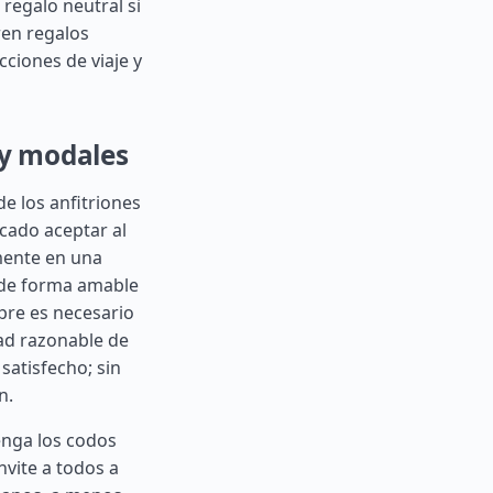
regalo neutral si
ren regalos
cciones de viaje y
 y modales
e los anfitriones
cado aceptar al
mente en una
 de forma amable
pre es necesario
dad razonable de
atisfecho; sin
n.
enga los codos
nvite a todos a