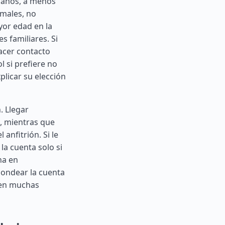
 manos, a menos
rmales, no
yor edad en la
 familiares. Si
acer contacto
l si prefiere no
plicar su elección
. Llegar
, mientras que
anfitrión. Si le
la cuenta solo si
na en
dondear la cuenta
 en muchas