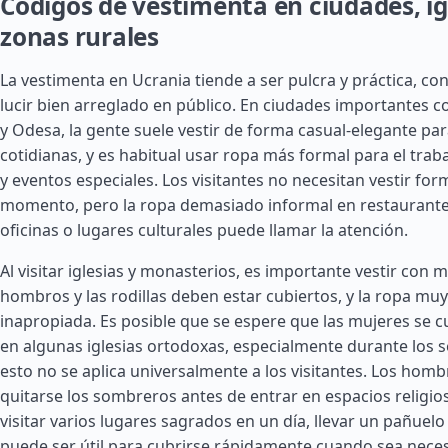
Códigos de vestimenta en ciudades, ig
zonas rurales
La vestimenta en Ucrania tiende a ser pulcra y práctica, co
lucir bien arreglado en público. En ciudades importantes c
y Odesa, la gente suele vestir de forma casual-elegante par
cotidianas, y es habitual usar ropa más formal para el traba
y eventos especiales. Los visitantes no necesitan vestir f
momento, pero la ropa demasiado informal en restaurante
oficinas o lugares culturales puede llamar la atención.
Al visitar iglesias y monasterios, es importante vestir con 
hombros y las rodillas deben estar cubiertos, y la ropa mu
inapropiada. Es posible que se espere que las mujeres se c
en algunas iglesias ortodoxas, especialmente durante los s
esto no se aplica universalmente a los visitantes. Los hom
quitarse los sombreros antes de entrar en espacios religios
visitar varios lugares sagrados en un día, llevar un pañuelo 
puede ser útil para cubrirse rápidamente cuando sea neces