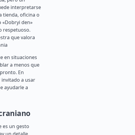
ede interpretarse
 tienda, oficina o
o «Dobryi den»
o respetuoso.
stra que valora
ania
e en situaciones
ablar a menos que
pronto. En
 invitado a usar
e ayudarle a
ucraniano
e es un gesto
ay un detalle