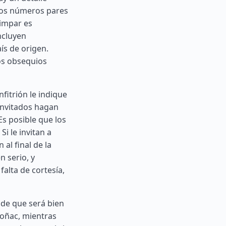
 los números pares
 impar es
ncluyen
aís de origen.
os obsequios
fitrión le indique
invitados hagan
s posible que los
Si le invitan a
al final de la
n serio, y
lta de cortesía,
 de que será bien
coñac, mientras