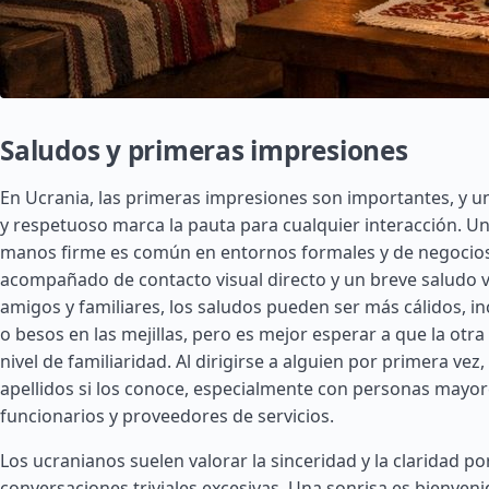
Saludos y primeras impresiones
En Ucrania, las primeras impresiones son importantes, y 
y respetuoso marca la pauta para cualquier interacción. U
manos firme es común en entornos formales y de negocio
acompañado de contacto visual directo y un breve saludo v
amigos y familiares, los saludos pueden ser más cálidos, i
o besos en las mejillas, pero es mejor esperar a que la otra
nivel de familiaridad. Al dirigirse a alguien por primera vez, u
apellidos si los conoce, especialmente con personas mayor
funcionarios y proveedores de servicios.
Los ucranianos suelen valorar la sinceridad y la claridad po
conversaciones triviales excesivas. Una sonrisa es bienveni