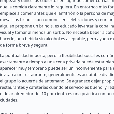
empezar y utilice los cubiertos en lugar de comer con las
que la comida claramente lo requiera. En entornos más fo
empiece a comer antes que el anfitrión o la persona de ma
mesa. Los brindis son comunes en celebraciones y reuniones
alguien propone un brindis, es educado levantar la copa, h
visual y tomar al menos un sorbo. No necesita beber alcoho
hacerlo; una bebida sin alcohol es aceptable, pero ayuda ex
de forma breve y segura.
La puntualidad importa, pero la flexibilidad social es común
exactamente a tiempo a una cena privada puede estar bien
aparecer muy temprano puede ser un inconveniente para el 
invitan a un restaurante, generalmente es aceptable dividir 
el grupo lo acuerda de antemano. Se agradece dejar propi
restaurantes y cafeterías cuando el servicio es bueno, y re
o dejar alrededor del 10 por ciento es una práctica común
ciudades.