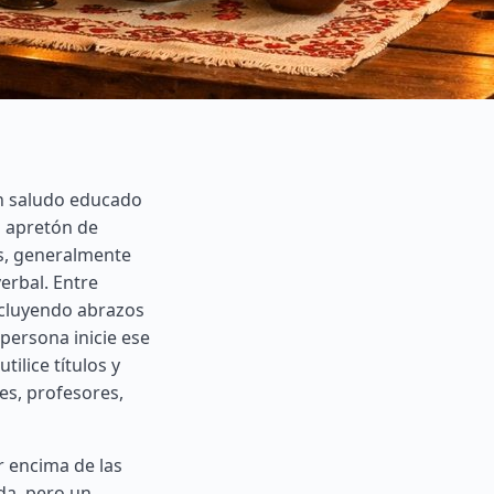
un saludo educado
n apretón de
s, generalmente
erbal. Entre
ncluyendo abrazos
 persona inicie ese
tilice títulos y
es, profesores,
r encima de las
da, pero un