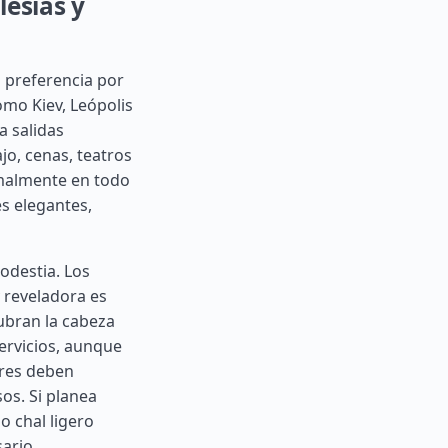
lesias y
n preferencia por
omo Kiev, Leópolis
a salidas
jo, cenas, teatros
ormalmente en todo
s elegantes,
modestia. Los
y reveladora es
ubran la cabeza
ervicios, aunque
bres deben
os. Si planea
o chal ligero
ario.