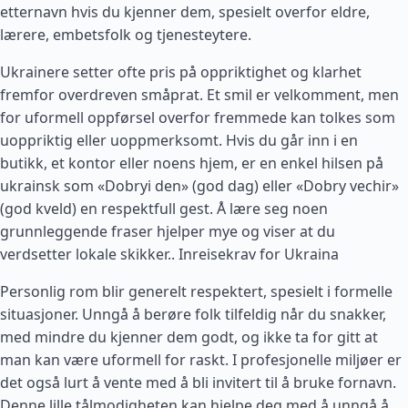
etternavn hvis du kjenner dem, spesielt overfor eldre,
lærere, embetsfolk og tjenesteytere.
Ukrainere setter ofte pris på oppriktighet og klarhet
fremfor overdreven småprat. Et smil er velkomment, men
for uformell oppførsel overfor fremmede kan tolkes som
uoppriktig eller uoppmerksomt. Hvis du går inn i en
butikk, et kontor eller noens hjem, er en enkel hilsen på
ukrainsk som «Dobryi den» (god dag) eller «Dobry vechir»
(god kveld) en respektfull gest. Å lære seg noen
grunnleggende fraser hjelper mye og viser at du
verdsetter lokale skikker..
Inreisekrav for Ukraina
Personlig rom blir generelt respektert, spesielt i formelle
situasjoner. Unngå å berøre folk tilfeldig når du snakker,
med mindre du kjenner dem godt, og ikke ta for gitt at
man kan være uformell for raskt. I profesjonelle miljøer er
det også lurt å vente med å bli invitert til å bruke fornavn.
Denne lille tålmodigheten kan hjelpe deg med å unngå å