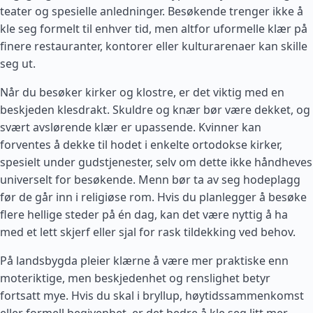
teater og spesielle anledninger. Besøkende trenger ikke å
kle seg formelt til enhver tid, men altfor uformelle klær på
finere restauranter, kontorer eller kulturarenaer kan skille
seg ut.
Når du besøker kirker og klostre, er det viktig med en
beskjeden klesdrakt. Skuldre og knær bør være dekket, og
svært avslørende klær er upassende. Kvinner kan
forventes å dekke til hodet i enkelte ortodokse kirker,
spesielt under gudstjenester, selv om dette ikke håndheves
universelt for besøkende. Menn bør ta av seg hodeplagg
før de går inn i religiøse rom. Hvis du planlegger å besøke
flere hellige steder på én dag, kan det være nyttig å ha
med et lett skjerf eller sjal for rask tildekking ved behov.
På landsbygda pleier klærne å være mer praktiske enn
moteriktige, men beskjedenhet og renslighet betyr
fortsatt mye. Hvis du skal i bryllup, høytidssammenkomst