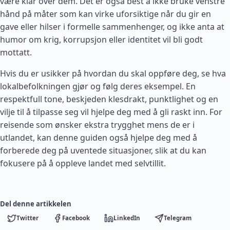
være klar over dem. Det er også best å ikke bruke venstre
hånd på måter som kan virke uforsiktige når du gir en
gave eller hilser i formelle sammenhenger, og ikke anta at
humor om krig, korrupsjon eller identitet vil bli godt
mottatt.
Hvis du er usikker på hvordan du skal oppføre deg, se hva
lokalbefolkningen gjør og følg deres eksempel. En
respektfull tone, beskjeden klesdrakt, punktlighet og en
vilje til å tilpasse seg vil hjelpe deg med å gli raskt inn. For
reisende som ønsker ekstra trygghet mens de er i
utlandet, kan denne guiden også hjelpe deg med å
forberede deg på uventede situasjoner, slik at du kan
fokusere på å oppleve landet med selvtillit.
Del denne artikkelen
Twitter
Facebook
LinkedIn
Telegram