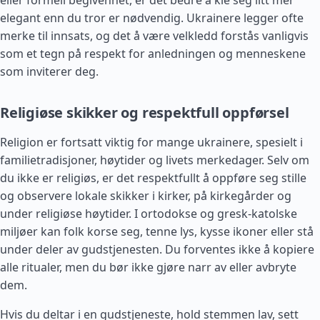
eller formell begivenhet, er det bedre å kle seg litt mer
elegant enn du tror er nødvendig. Ukrainere legger ofte
merke til innsats, og det å være velkledd forstås vanligvis
som et tegn på respekt for anledningen og menneskene
som inviterer deg.
Religiøse skikker og respektfull oppførsel
Religion er fortsatt viktig for mange ukrainere, spesielt i
familietradisjoner, høytider og livets merkedager. Selv om
du ikke er religiøs, er det respektfullt å oppføre seg stille
og observere lokale skikker i kirker, på kirkegårder og
under religiøse høytider. I ortodokse og gresk-katolske
miljøer kan folk korse seg, tenne lys, kysse ikoner eller stå
under deler av gudstjenesten. Du forventes ikke å kopiere
alle ritualer, men du bør ikke gjøre narr av eller avbryte
dem.
Hvis du deltar i en gudstjeneste, hold stemmen lav, sett