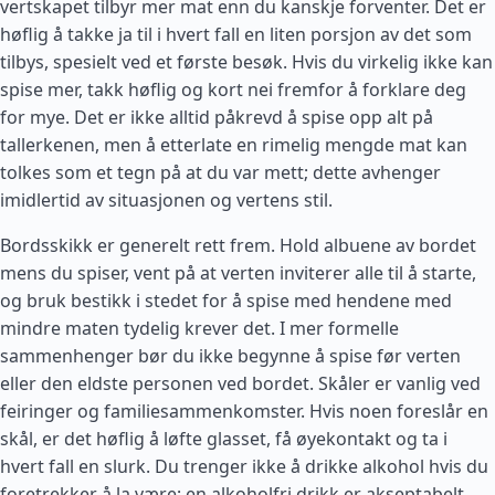
vertskapet tilbyr mer mat enn du kanskje forventer. Det er
høflig å takke ja til i hvert fall en liten porsjon av det som
tilbys, spesielt ved et første besøk. Hvis du virkelig ikke kan
spise mer, takk høflig og kort nei fremfor å forklare deg
for mye. Det er ikke alltid påkrevd å spise opp alt på
tallerkenen, men å etterlate en rimelig mengde mat kan
tolkes som et tegn på at du var mett; dette avhenger
imidlertid av situasjonen og vertens stil.
Bordsskikk er generelt rett frem. Hold albuene av bordet
mens du spiser, vent på at verten inviterer alle til å starte,
og bruk bestikk i stedet for å spise med hendene med
mindre maten tydelig krever det. I mer formelle
sammenhenger bør du ikke begynne å spise før verten
eller den eldste personen ved bordet. Skåler er vanlig ved
feiringer og familiesammenkomster. Hvis noen foreslår en
skål, er det høflig å løfte glasset, få øyekontakt og ta i
hvert fall en slurk. Du trenger ikke å drikke alkohol hvis du
foretrekker å la være; en alkoholfri drikk er akseptabelt,