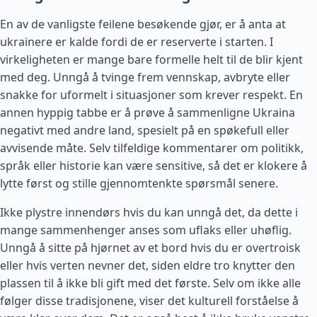
En av de vanligste feilene besøkende gjør, er å anta at
ukrainere er kalde fordi de er reserverte i starten. I
virkeligheten er mange bare formelle helt til de blir kjent
med deg. Unngå å tvinge frem vennskap, avbryte eller
snakke for uformelt i situasjoner som krever respekt. En
annen hyppig tabbe er å prøve å sammenligne Ukraina
negativt med andre land, spesielt på en spøkefull eller
avvisende måte. Selv tilfeldige kommentarer om politikk,
språk eller historie kan være sensitive, så det er klokere å
lytte først og stille gjennomtenkte spørsmål senere.
Ikke plystre innendørs hvis du kan unngå det, da dette i
mange sammenhenger anses som uflaks eller uhøflig.
Unngå å sitte på hjørnet av et bord hvis du er overtroisk
eller hvis verten nevner det, siden eldre tro knytter den
plassen til å ikke bli gift med det første. Selv om ikke alle
følger disse tradisjonene, viser det kulturell forståelse å