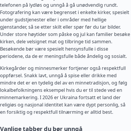
telefonen på lydløs og unngå å gå unødvendig rundt.
Fotografering kan være begrenset i enkelte kirker, spesielt
under gudstjenester eller i områder med hellige
gjenstander, så se etter skilt eller spør før du tar bilder.
Under store høytider som påske og jul kan familier besøke
kirken, dele velsignet mat og tilbringe tid sammen.
Besøkende bør være spesielt hensynsfulle i disse
periodene, da de er meningsfulle både åndelig og sosialt.
Kirkegårder og minnesmerker fortjener også respektfull
oppførsel. Snakk lavt, unngå å spise eller drikke med
mindre det er en tydelig del av en minnetradisjon, og følg
lokalbefolkningens eksempel hvis du er til stede ved en
minnemarkering. I 2026 er Ukraina fortsatt et land der
religiøs og nasjonal identitet kan være dypt personlig, så
en forsiktig og respektfull tilnærming er alltid best.
Vanlige tabber du bør unngå