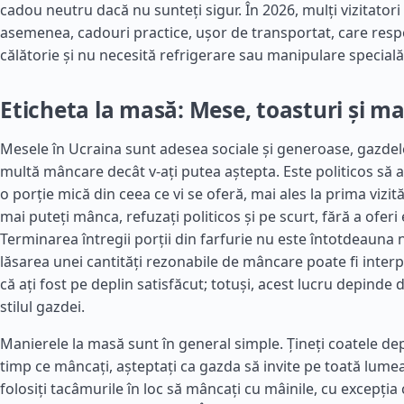
cadou neutru dacă nu sunteți sigur. În 2026, mulți vizitatori
asemenea, cadouri practice, ușor de transportat, care respec
călătorie și nu necesită refrigerare sau manipulare specială
Eticheta la masă: Mese, toasturi și m
Mesele în Ucraina sunt adesea sociale și generoase, gazdel
multă mâncare decât v-ați putea aștepta. Este politicos să a
o porție mică din ceea ce vi se oferă, mai ales la prima vizit
mai puteți mânca, refuzați politicos și pe scurt, fără a oferi e
Terminarea întregii porții din farfurie nu este întotdeauna 
lăsarea unei cantități rezonabile de mâncare poate fi inte
că ați fost pe deplin satisfăcut; totuși, acest lucru depinde 
stilul gazdei.
Manierele la masă sunt în general simple. Țineți coatele de
timp ce mâncați, așteptați ca gazda să invite pe toată lumea
folosiți tacâmurile în loc să mâncați cu mâinile, cu excepția 