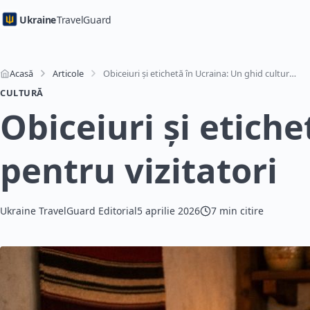
Ukraine
TravelGuard
Acasă
Articole
Obiceiuri și etichetă în Ucraina: Un ghid cultural pentru vizitatori
CULTURĂ
Obiceiuri și etiche
pentru vizitatori
Ukraine TravelGuard Editorial
5 aprilie 2026
7 min citire