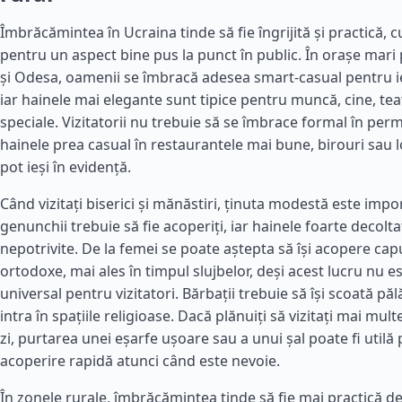
Îmbrăcămintea în Ucraina tinde să fie îngrijită și practică, c
pentru un aspect bine pus la punct în public. În orașe mari
și Odesa, oamenii se îmbracă adesea smart-casual pentru ieși
iar hainele mai elegante sunt tipice pentru muncă, cine, te
speciale. Vizitatorii nu trebuie să se îmbrace formal în per
hainele prea casual în restaurantele mai bune, birouri sau lo
pot ieși în evidență.
Când vizitați biserici și mănăstiri, ținuta modestă este impo
genunchii trebuie să fie acoperiți, iar hainele foarte decolt
nepotrivite. De la femei se poate aștepta să își acopere capu
ortodoxe, mai ales în timpul slujbelor, deși acest lucru nu 
universal pentru vizitatori. Bărbații trebuie să își scoată pălă
intra în spațiile religioase. Dacă plănuiți să vizitați mai multe
zi, purtarea unei eșarfe ușoare sau a unui șal poate fi utilă
acoperire rapidă atunci când este nevoie.
În zonele rurale, îmbrăcămintea tinde să fie mai practică d