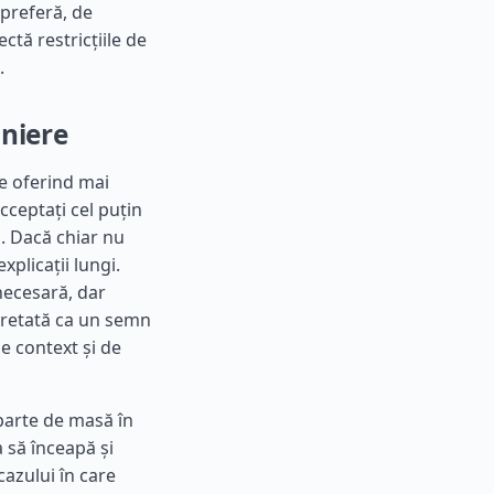
 preferă, de
tă restricțiile de
.
aniere
e oferind mai
cceptați cel puțin
ă. Dacă chiar nu
xplicații lungi.
necesară, dar
rpretată ca un semn
de context și de
parte de masă în
 să înceapă și
cazului în care