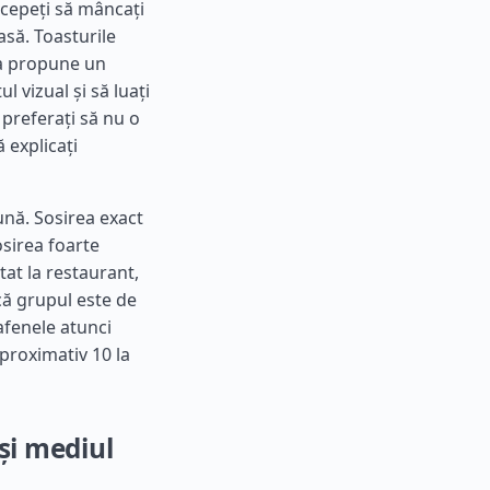
ncepeți să mâncați
să. Toasturile
va propune un
l vizual și să luați
 preferați să nu o
 explicați
ună. Sosirea exact
osirea foarte
at la restaurant,
că grupul este de
cafenele atunci
aproximativ 10 la
și mediul