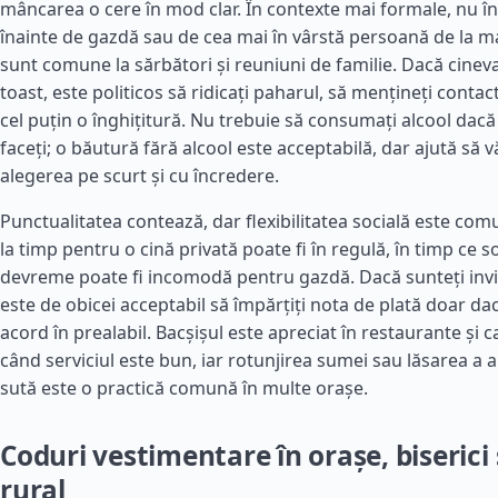
mâncarea o cere în mod clar. În contexte mai formale, nu î
înainte de gazdă sau de cea mai în vârstă persoană de la ma
sunt comune la sărbători și reuniuni de familie. Dacă cine
toast, este politicos să ridicați paharul, să mențineți contactu
cel puțin o înghițitură. Nu trebuie să consumați alcool dacă
faceți; o băutură fără alcool este acceptabilă, dar ajută să vă
alegerea pe scurt și cu încredere.
Punctualitatea contează, dar flexibilitatea socială este com
la timp pentru o cină privată poate fi în regulă, în timp ce s
devreme poate fi incomodă pentru gazdă. Dacă sunteți invit
este de obicei acceptabil să împărțiți nota de plată doar da
acord în prealabil. Bacșișul este apreciat în restaurante și 
când serviciul este bun, iar rotunjirea sumei sau lăsarea a 
sută este o practică comună în multe orașe.
Coduri vestimentare în orașe, biserici 
rural