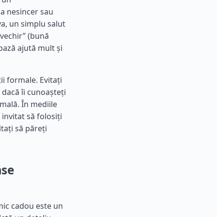
ca nesincer sau
va, un simplu salut
vechir” (bună
bază ajută mult și
i formale. Evitați
 dacă îi cunoașteți
rmală. În mediile
invitat să folosiți
ați să păreți
ase
 mic cadou este un