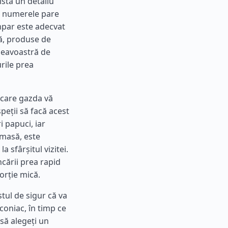
istă un detaliu
ce numerele pare
mpar este adecvat
tă, produse de
mneavoastră de
rile prea
n care gazda vă
peții să facă acest
 papuci, iar
 masă, este
 sfârșitul vizitei.
ncării prea rapid
porție mică.
tul de sigur că va
coniac, în timp ce
să alegeți un