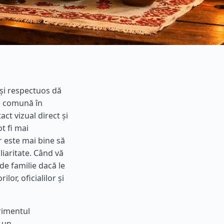
 și respectuos dă
te comună în
act vizual direct și
ot fi mai
r este mai bine să
liaritate. Când vă
 de familie dacă le
lor, oficialilor și
trimentul
r un