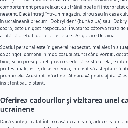
comportament prea relaxat cu străinii poate fi interpretat 
neatent. Dacă intrați într-un magazin, birou sau în casa cui
în ucraineană precum „Dobryi den” (bună ziua) sau „Dobry 
seara) este un gest respectuos. Învățarea câtorva fraze de 
arată că prețuiți obiceiurile locale..
Asigurare Ucraina
Spațiul personal este în general respectat, mai ales în situați
să atingeți oamenii în mod casual atunci când vorbiți, decât
bine, și nu presupuneți prea repede că există o relație info
profesionale, este, de asemenea, înțelept să așteptați să fiți 
prenumele. Acest mic efort de răbdare vă poate ajuta să evit
insistent sau distant.
Oferirea cadourilor și vizitarea unei c
ucrainene
Dacă sunteți invitat într-o casă ucraineană, aducerea unui