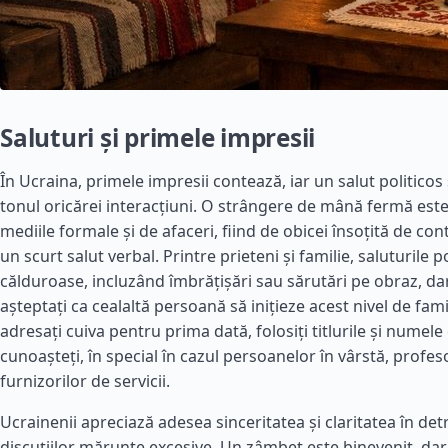
Saluturi și primele impresii
În Ucraina, primele impresii contează, iar un salut politicos
tonul oricărei interacțiuni. O strângere de mână fermă es
mediile formale și de afaceri, fiind de obicei însoțită de cont
un scurt salut verbal. Printre prieteni și familie, saluturile p
călduroase, incluzând îmbrățișări sau sărutări pe obraz, da
așteptați ca cealaltă persoană să inițieze acest nivel de fami
adresați cuiva pentru prima dată, folosiți titlurile și numele
cunoașteți, în special în cazul persoanelor în vârstă, profesori
furnizorilor de servicii.
Ucrainenii apreciază adesea sinceritatea și claritatea în de
discuțiilor mărunte excesive. Un zâmbet este binevenit, da