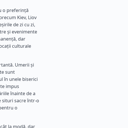
u o preferință
 precum Kiev, Liov
rile de zi cu zi,
atre și evenimente
manență, dar
cații culturale
rtantă. Umerii și
ate sunt
l în unele biserici
este impus
riile înainte de a
 situri sacre într-o
 pentru o
ecât la modă, dar