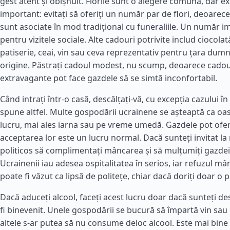
gest atent și obișnuit. Florile sunt o alegere comună, dar ex
important: evitați să oferiți un număr par de flori, deoare
sunt asociate în mod tradițional cu funeraliile. Un număr i
pentru vizitele sociale. Alte cadouri potrivite includ ciocola
patiserie, ceai, vin sau ceva reprezentativ pentru țara du
origine. Păstrați cadoul modest, nu scump, deoarece cadou
extravagante pot face gazdele să se simtă inconfortabil.
Când intrați într-o casă, descălțați-vă, cu excepția cazului î
spune altfel. Multe gospodării ucrainene se așteaptă ca oas
lucru, mai ales iarna sau pe vreme umedă. Gazdele pot oferi
acceptarea lor este un lucru normal. Dacă sunteți invitat la
politicos să complimentați mâncarea și să mulțumiți gazdei la
Ucrainenii iau adesea ospitalitatea în serios, iar refuzul mâ
poate fi văzut ca lipsă de politețe, chiar dacă doriți doar o 
Dacă aduceți alcool, faceți acest lucru doar dacă sunteți des
fi binevenit. Unele gospodării se bucură să împartă vin sau 
altele s-ar putea să nu consume deloc alcool. Este mai bine 