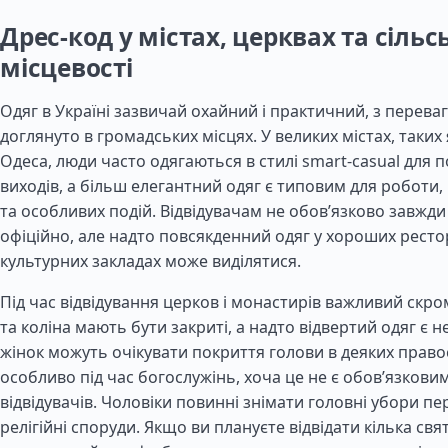
Дрес-код у містах, церквах та сільс
місцевості
Одяг в Україні зазвичай охайний і практичний, з перева
доглянуто в громадських місцях. У великих містах, таких я
Одеса, люди часто одягаються в стилі smart-casual для 
виходів, а більш елегантний одяг є типовим для роботи, 
та особливих подій. Відвідувачам не обов’язково завжди
офіційно, але надто повсякденний одяг у хороших ресто
культурних закладах може виділятися.
Під час відвідування церков і монастирів важливий скро
та коліна мають бути закриті, а надто відвертий одяг є 
жінок можуть очікувати покриття голови в деяких право
особливо під час богослужінь, хоча це не є обов’язковим
відвідувачів. Чоловіки повинні знімати головні убори пе
релігійні споруди. Якщо ви плануєте відвідати кілька свя