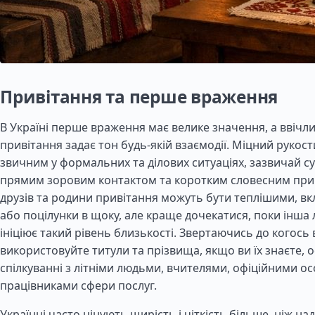
Привітання та перше враження
В Україні перше враження має велике значення, а ввічл
привітання задає тон будь-якій взаємодії. Міцний рукост
звичним у формальних та ділових ситуаціях, зазвичай 
прямим зоровим контактом та коротким словесним при
друзів та родини привітання можуть бути теплішими, 
або поцілунки в щоку, але краще дочекатися, поки інша
ініціює такий рівень близькості. Звертаючись до когось
використовуйте титули та прізвища, якщо ви їх знаєте, 
спілкуванні з літніми людьми, вчителями, офіційними о
працівниками сфери послуг.
Українці часто цінують щирість і чіткість більше, ніж над