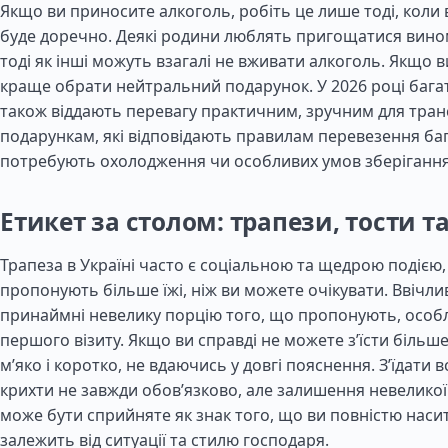
Якщо ви приносите алкоголь, робіть це лише тоді, коли 
буде доречно. Деякі родини люблять пригощатися вино
тоді як інші можуть взагалі не вживати алкоголь. Якщо в
краще обрати нейтральний подарунок. У 2026 році багат
також віддають перевагу практичним, зручним для тра
подарункам, які відповідають правилам перевезення баг
потребують охолодження чи особливих умов зберігання
Етикет за столом: трапези, тости т
Трапеза в Україні часто є соціальною та щедрою подією,
пропонують більше їжі, ніж ви можете очікувати. Ввічл
принаймні невелику порцію того, що пропонують, особл
першого візиту. Якщо ви справді не можете з’їсти більше
м’яко і коротко, не вдаючись у довгі пояснення. З’їдати 
крихти не завжди обов’язково, але залишення невеликої к
може бути сприйняте як знак того, що ви повністю наси
залежить від ситуації та стилю господаря.