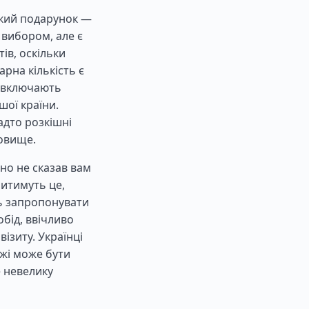
икий подарунок —
 вибором, але є
ів, оскільки
рна кількість є
и включають
шої країни.
адто розкішні
новище.
ьно не сказав вам
битимуть це,
ь запропонувати
обід, ввічливо
ізиту. Українці
їжі може бути
е невелику