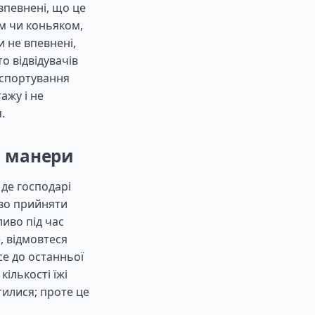
впевнені, що це
м чи коньяком,
и не впевнені,
о відвідувачів
нспортування
ажу і не
.
а манери
 де господарі
иво прийняти
иво під час
, відмовтеся
все до останньої
ількості їжі
тилися; проте це