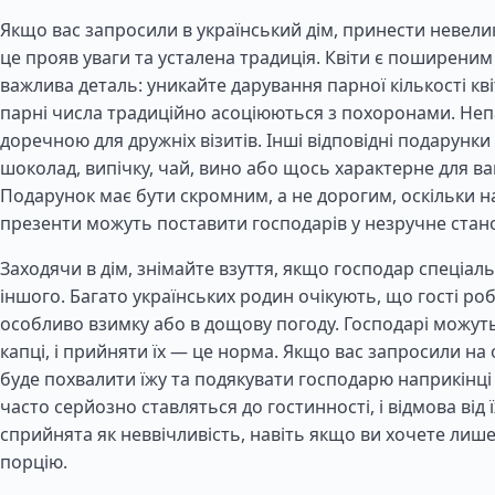
Якщо вас запросили в український дім, принести невел
це прояв уваги та усталена традиція. Квіти є поширеним
важлива деталь: уникайте дарування парної кількості квіт
парні числа традиційно асоціюються з похоронами. Непа
доречною для дружніх візитів. Інші відповідні подарунк
шоколад, випічку, чай, вино або щось характерне для ва
Подарунок має бути скромним, а не дорогим, оскільки н
презенти можуть поставити господарів у незручне ста
Заходячи в дім, знімайте взуття, якщо господар спеціал
іншого. Багато українських родин очікують, що гості ро
особливо взимку або в дощову погоду. Господарі можут
капці, і прийняти їх — це норма. Якщо вас запросили на 
буде похвалити їжу та подякувати господарю наприкінці в
часто серйозно ставляться до гостинності, і відмова від 
сприйнята як неввічливість, навіть якщо ви хочете лиш
порцію.