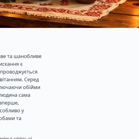
иве та шанобливе
искання є
супроводжується
вітанням. Серед
включаючи обійми
 людина сама
 вперше,
особливо у
собами та
мірні світські