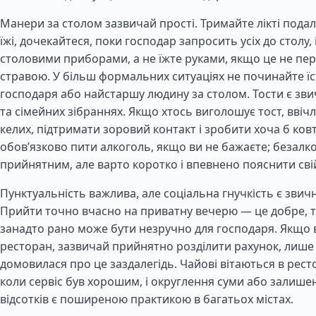
Манери за столом зазвичай прості. Тримайте лікті подалі 
їжі, дочекайтеся, поки господар запросить усіх до столу,
столовими приборами, а не їжте руками, якщо це не пе
стравою. У більш формальних ситуаціях не починайте їс
господаря або найстаршу людину за столом. Тости є зв
та сімейних зібраннях. Якщо хтось виголошує тост, ввіч
келих, підтримати зоровий контакт і зробити хоча б ков
обов’язково пити алкоголь, якщо ви не бажаєте; безалк
прийнятним, але варто коротко і впевнено пояснити свій
Пунктуальність важлива, але соціальна гнучкість є зви
Прийти точно вчасно на приватну вечерю — це добре, т
занадто рано може бути незручно для господаря. Якщо 
ресторан, зазвичай прийнятно розділити рахунок, лише
домовилася про це заздалегідь. Чайові вітаються в ресто
коли сервіс був хорошим, і округлення суми або залише
відсотків є поширеною практикою в багатьох містах.