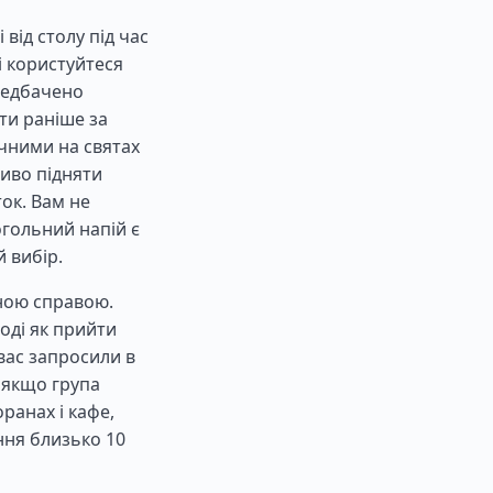
від столу під час
 і користуйтеся
редбачено
ти раніше за
ичними на святах
ливо підняти
ток. Вам не
огольний напій є
 вибір.
чною справою.
оді як прийти
вас запросили в
 якщо група
ранах і кафе,
ння близько 10