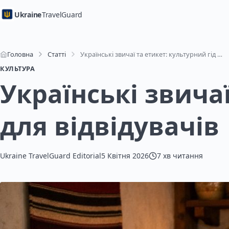
Ukraine
TravelGuard
Головна
Статті
Українські звичаї та етикет: культурний гід для відвідувачів
КУЛЬТУРА
Українські звичаї
для відвідувачів
Ukraine TravelGuard Editorial
5 Квітня 2026
7 хв читання