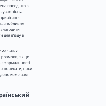
ена поведінка з
еуважність.
 привітання
 є шанобливим
налагодити
 для в’їзду в
ормальних
с розмови, якщо
ї неформальності
о почекати, поки
а допоможе вам
країнський