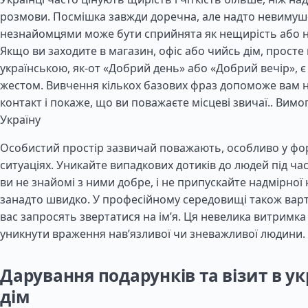
розмови. Посмішка завжди доречна, але надто невимуш
незнайомцями може бути сприйнята як нещирість або н
Якщо ви заходите в магазин, офіс або чийсь дім, просте
українською, як-от «Добрий день» або «Добрий вечір»,
жестом. Вивчення кількох базових фраз допоможе вам 
контакт і покаже, що ви поважаєте місцеві звичаї..
Вимоги
Україну
Особистий простір зазвичай поважають, особливо у ф
ситуаціях. Уникайте випадкових дотиків до людей під ча
ви не знайомі з ними добре, і не припускайте надмірно
занадто швидко. У професійному середовищі також варт
вас запросять звертатися на ім’я. Ця невелика витримк
уникнути враження нав’язливої чи зневажливої людини.
Дарування подарунків та візит в у
дім