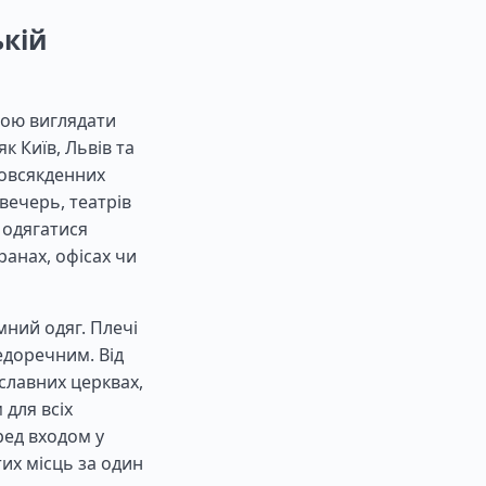
ькій
гою виглядати
к Київ, Львів та
повсякденних
вечерь, театрів
 одягатися
ранах, офісах чи
мний одяг. Плечі
недоречним. Від
славних церквах,
 для всіх
ред входом у
тих місць за один