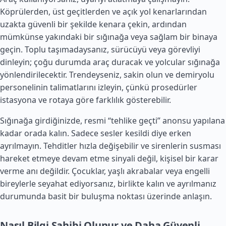
Köprülerden, üst geçitlerden ve açık yol kenarlarından
uzakta güvenli bir şekilde kenara çekin, ardından
mümkünse yakındaki bir sığınağa veya sağlam bir binaya
geçin. Toplu taşımadaysanız, sürücüyü veya görevliyi
dinleyin; çoğu durumda araç duracak ve yolcular sığınağa
yönlendirilecektir. Trendeyseniz, sakin olun ve demiryolu
personelinin talimatlarını izleyin, çünkü prosedürler
istasyona ve rotaya göre farklılık gösterebilir.
Sığınağa girdiğinizde, resmi “tehlike geçti” anonsu yapılana
kadar orada kalın. Sadece sesler kesildi diye erken
ayrılmayın. Tehditler hızla değişebilir ve sirenlerin susması
hareket etmeye devam etme sinyali değil, kişisel bir karar
verme anı değildir. Çocuklar, yaşlı akrabalar veya engelli
bireylerle seyahat ediyorsanız, birlikte kalın ve ayrılmanız
durumunda basit bir buluşma noktası üzerinde anlaşın.
Nasıl Bilgi Sahibi Olunur ve Daha Güvenli