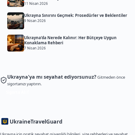
11 Nisan 2026
Ukrayna Sınırını Geçmek: Prosedürler ve Beklentiler
9 Nisan 2026
Ukrayna’da Nerede Kalınır: Her Bütçeye Uygun
Konaklama Rehberi
7 Nisan 2026
Ukrayna'ya mı seyahat ediyorsunuz?
Gitmeden önce
sigortanızı yaptırın.
Sigorta Al
Ukraine
TravelGuard
Ukrayna için pratik seyahat güvenliği bilgileri, vize rehberleri ve seyahat