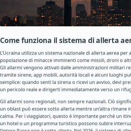
Come funziona il sistema di allerta ae
L’Ucraina utilizza un sistema nazionale di allerta aerea per a
popolazione di minacce imminenti come missili, droni o altri
Gli allarmi vengono attivati dalle amministrazioni militari re
tramite sirene, app mobili, autorità locali e alcuni luoghi pub
semplice: quando senti la sirena o ricevi un avviso, devi pr
un pericolo reale e dirigerti immediatamente verso un rifug
Gli allarmi sono regionali, non sempre nazionali. Ciò signifi
un oblast può essere sotto allerta mentre un’altra rimane i
calma. Per i viaggiatori, questo è importante perché un itine
un hotel o un programma turistico possono subire interruz
l’intero Paese non è sotto allerta. Nel 2026, il sistema di all