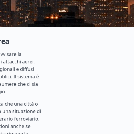
rea
vvisare la
 attacchi aerei.
gionali e diffusi
blici. Il sistema è
esumere che ci sia
io.
ca che una città o
n una situazione di
rario ferroviario,
ioni anche se
erta rimane lo