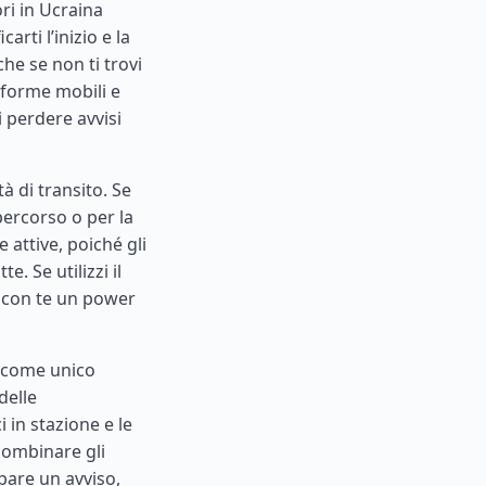
ori in Ucraina
rti l’inizio e la
he se non ti trovi
taforme mobili e
i perdere avvisi
tà di transito. Se
 percorso o per la
e attive, poiché gli
. Se utilizzi il
e con te un power
n come unico
delle
i in stazione e le
combinare gli
ppare un avviso,