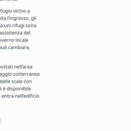
fugio vicino a
la l’ingresso, gli
Alcuni rifugi sono
’assistenza del
governo locale
à può cambiare,
stati nell’area
saggio sotterraneo
delle scale con
se è disponibile
 entra nell’edificio
i