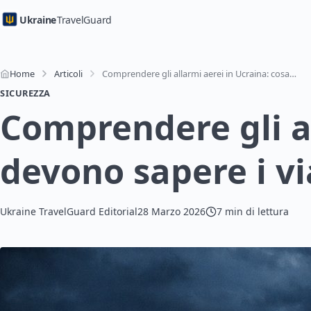
Ukraine
TravelGuard
Home
Articoli
Comprendere gli allarmi aerei in Ucraina: cosa devono sapere i viaggiatori
SICUREZZA
Comprendere gli al
devono sapere i vi
Ukraine TravelGuard Editorial
28 Marzo 2026
7 min di lettura