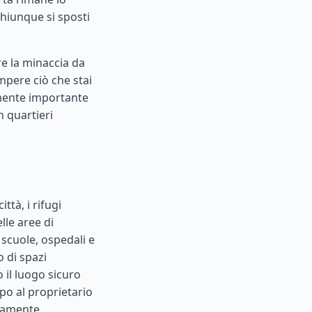
hiunque si sposti
e la minaccia da
ompere ciò che stai
rmente importante
n quartieri
ttà, i rifugi
lle aree di
 scuole, ospedali e
 di spazi
 il luogo sicuro
ipo al proprietario
idamente.