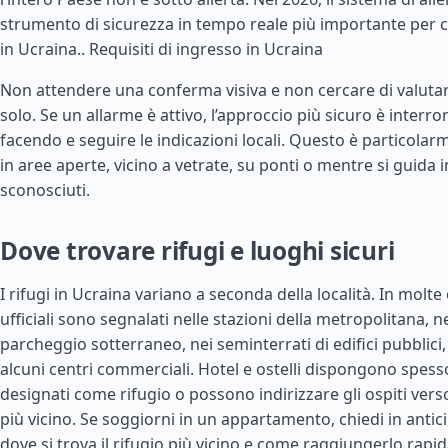
strumento di sicurezza in tempo reale più importante per c
in Ucraina..
Requisiti di ingresso in Ucraina
Non attendere una conferma visiva e non cercare di valutar
solo. Se un allarme è attivo, l’approccio più sicuro è interr
facendo e seguire le indicazioni locali. Questo è particola
in aree aperte, vicino a vetrate, su ponti o mentre si guida i
sconosciuti.
Dove trovare rifugi e luoghi sicuri
I rifugi in Ucraina variano a seconda della località. In molte ci
ufficiali sono segnalati nelle stazioni della metropolitana, ne
parcheggio sotterraneo, nei seminterrati di edifici pubblici,
alcuni centri commerciali. Hotel e ostelli dispongono spesso
designati come rifugio o possono indirizzare gli ospiti verso
più vicino. Se soggiorni in un appartamento, chiedi in antic
dove si trova il rifugio più vicino e come raggiungerlo rap