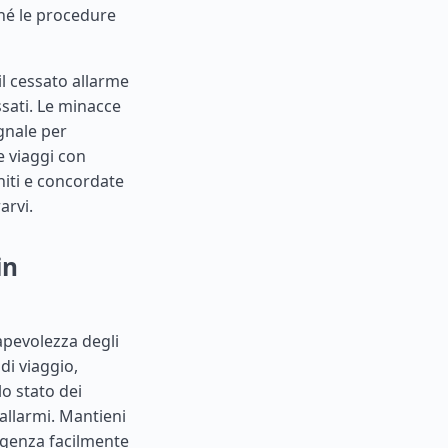
ché le procedure
il cessato allarme
ssati. Le minacce
gnale per
e viaggi con
niti e concordate
arvi.
in
apevolezza degli
di viaggio,
lo stato dei
 allarmi. Mantieni
ergenza facilmente