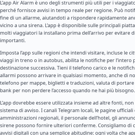
L’app Air Alarm è uno degli strumenti più utili per i viaggiat
perché fornisce avvisi in tempo reale per regione. Può notifica
fine di un allarme, aiutandoti a rispondere rapidamente anc
vicino a una sirena. L’app è disponibile sulle principali piat
molti viaggiatori la installano prima dell’arrivo per evitare d
importanti.
Imposta l’app sulle regioni che intendi visitare, incluse le cit
viaggi in treno o in autobus, abilita le notifiche per l’intero
destinazione successiva. Tieni il telefono carico e le notifich
allarmi possono arrivare in qualsiasi momento, anche di notte
telefono per mappe, biglietti e traduzioni, valuta di portar
bank per non perdere l’accesso quando ne hai più bisogno.
L’app dovrebbe essere utilizzata insieme ad altre fonti, no
sistema di avviso. I canali Telegram locali, le pagine ufficiali 
amministrazioni regionali, il personale dell’hotel, gli annunc
sirene possono fornire ulteriori conferme. Consigliamo di 
avvisi digitali con una semplice abitudine: ogni volta che a