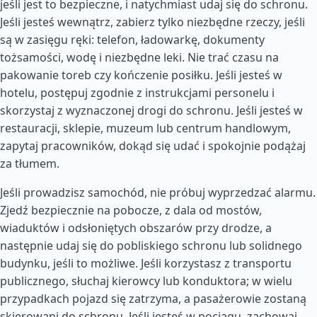
jeśli jest to bezpieczne, i natychmiast udaj się do schronu.
Jeśli jesteś wewnątrz, zabierz tylko niezbędne rzeczy, jeśli
są w zasięgu ręki: telefon, ładowarkę, dokumenty
tożsamości, wodę i niezbędne leki. Nie trać czasu na
pakowanie toreb czy kończenie posiłku. Jeśli jesteś w
hotelu, postępuj zgodnie z instrukcjami personelu i
skorzystaj z wyznaczonej drogi do schronu. Jeśli jesteś w
restauracji, sklepie, muzeum lub centrum handlowym,
zapytaj pracowników, dokąd się udać i spokojnie podążaj
za tłumem.
Jeśli prowadzisz samochód, nie próbuj wyprzedzać alarmu.
Zjedź bezpiecznie na pobocze, z dala od mostów,
wiaduktów i odsłoniętych obszarów przy drodze, a
następnie udaj się do pobliskiego schronu lub solidnego
budynku, jeśli to możliwe. Jeśli korzystasz z transportu
publicznego, słuchaj kierowcy lub konduktora; w wielu
przypadkach pojazd się zatrzyma, a pasażerowie zostaną
skierowani do schronu. Jeśli jesteś w pociągu, zachowaj