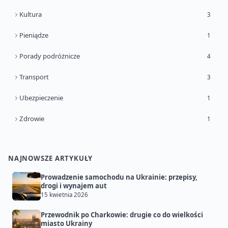
Kultura
3
Pieniądze
1
Porady podróżnicze
4
Transport
3
Ubezpieczenie
1
Zdrowie
1
NAJNOWSZE ARTYKUŁY
Prowadzenie samochodu na Ukrainie: przepisy,
drogi i wynajem aut
15 kwietnia 2026
Przewodnik po Charkowie: drugie co do wielkości
miasto Ukrainy