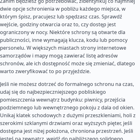
Zanim będziesz go potrzebować, zidentyfikuj co najmniej
dwie opcje schronienia w pobliżu każdego miejsca, w
którym śpisz, pracujesz lub spędzasz czas. Sprawdź
wejście, godziny otwarcia oraz to, czy dostęp jest
ograniczony w nocy. Niektóre schrony są otwarte dla
publiczności, inne wymagają klucza, kodu lub pomocy
personelu. W większych miastach strony internetowe
samorządów i mapy mogą zawierać listę adresów
schronów, ale ich dostępność może się zmieniać, dlatego
warto zweryfikować to po przyjeździe.
Jeśli nie możesz dotrzeć do formalnego schronu na czas,
udaj się do najbezpieczniejszego pobliskiego
pomieszczenia wewnątrz budynku: piwnicy, przejścia
podziemnego lub wewnętrznego pokoju z dala od okien.
Unikaj klatek schodowych z dużymi przeszkleniami, holi z
szerokimi szklanymi drzwiami oraz wyższych pięter, jeśli
dostępna jest niżej położona, chroniona przestrzeń. Jeśli
jesteś na zewnątrz, wejdź do najbliższego solidnego