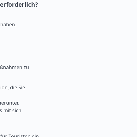
 erforderlich?
thaben.
smaßnahmen zu
on, die Sie
herunter.
 mit sich.
 für Touristen ein