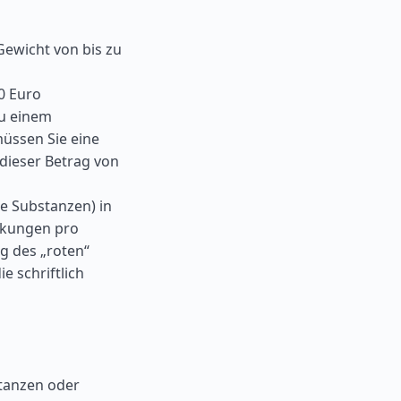
ewicht von bis zu
0 Euro
zu einem
üssen Sie eine
dieser Betrag von
e Substanzen) in
ackungen pro
g des „roten“
e schriftlich
tanzen oder