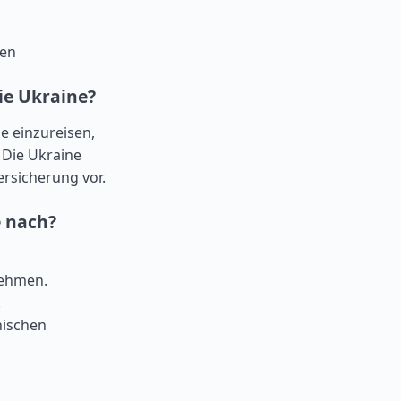
gen
die Ukraine?
e einzureisen,
 Die Ukraine
versicherung vor.
e nach?
nehmen.
.
nischen