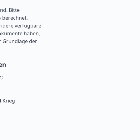
nd. Bitte
s berechnet,
andere verfügbare
Dokumente haben,
r Grundlage der
den
n;
d Krieg