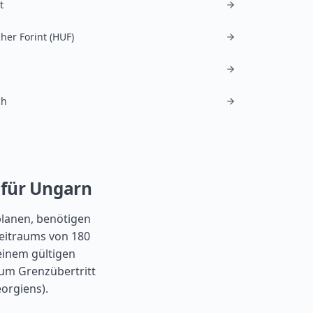
t
her Forint (HUF)
ch
 für Ungarn
planen, benötigen
Zeitraums von 180
einem gültigen
zum Grenzübertritt
orgiens).