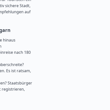
iv sichere Stadt,
 Empfehlungen auf
ngarn
ge hinaus
n
inreise nach 180
überschreite?
. Es ist ratsam,
eren? Staatsbürger
 registrieren,