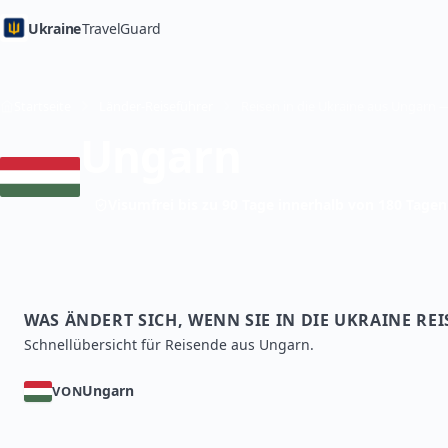
Ukraine
TravelGuard
Startseite
Länder-Reiseführer
Ungarn
Visumfrei bis zu 90 Tage innerhalb von 180 Tagen
WAS ÄNDERT SICH, WENN SIE IN DIE UKRAINE RE
Schnellübersicht für Reisende aus Ungarn.
Ungarn
VON