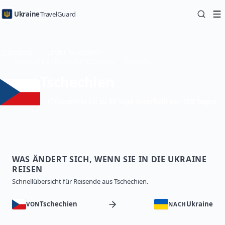
Ukraine
TravelGuard
Startseite
Länder-Reiseführer
Reisen in die Ukraine aus Tschechien — Reiseführer
Tschechien
Visumfrei bis zu 90 Tage innerhalb von 180 Tagen
WAS ÄNDERT SICH, WENN SIE IN DIE UKRAINE
REISEN
Schnellübersicht für Reisende aus Tschechien.
Tschechien
Ukraine
VON
NACH