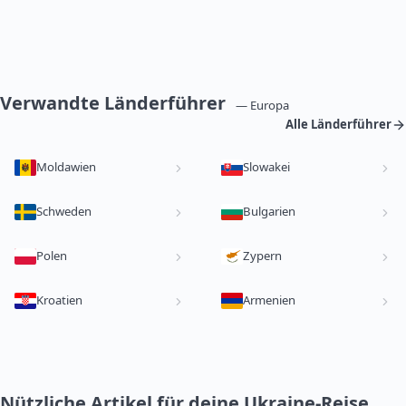
Verwandte Länderführer
— Europa
Alle Länderführer
Moldawien
Slowakei
Schweden
Bulgarien
Polen
Zypern
Kroatien
Armenien
Nützliche Artikel für deine Ukraine-Reise