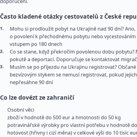
doporučení.
Často kladené otázky cestovatelů z České repu
Mohu si prodloužit pobyt na Ukrajině nad 90 dní? Ano
o povolení k přechodnému pobytu nebo vycestováním
vstupem po 180 dnech
Co se stane, když překročím povolenou dobu pobytu? M
pokutě a deportaci. Doporučuje se kontaktovat migrač
Musím se po příjezdu na Ukrajinu registrovat? Občané
bezvízovým stykem se nemusí registrovat, pokud jejic
nepřesáhne 90 dní
Co lze dovézt ze zahraničí
Osobní věci
zboží v hodnotě do 500 eur a hmotnosti do 50 kg
potravinářské výrobky pro vlastní potřebu v hodnotě do
hotovost (hřivny i cizí měna) v celkové výši do 10 tisíc eu