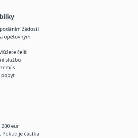
bliky
, podáním žádosti
 a opětovným
ůžete čelit
ní službu
 zemí s
h pobyt
 200 eur
r. Pokud je částka