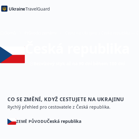
Ukraine
TravelGuard
Domů
Průvodci zeměmi
Česká republika
Bezvízový styk až na 90 dní během 180 dní
CO SE ZMĚNÍ, KDYŽ CESTUJETE NA UKRAJINU
Rychlý přehled pro cestovatele z Česká republika.
Česká republika
ZEMĚ PŮVODU