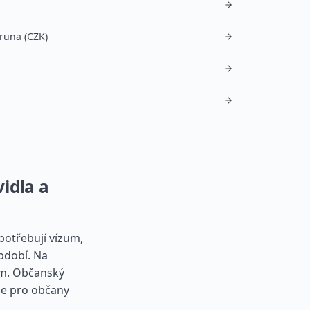
runa (CZK)
idla a
potřebují vízum,
bdobí. Na
em. Občanský
ze pro občany