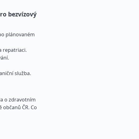
ro bezvízový
e po plánovaném
 repatriaci.
ání.
niční služba.
va o zdravotním
ě občanů ČR. Co