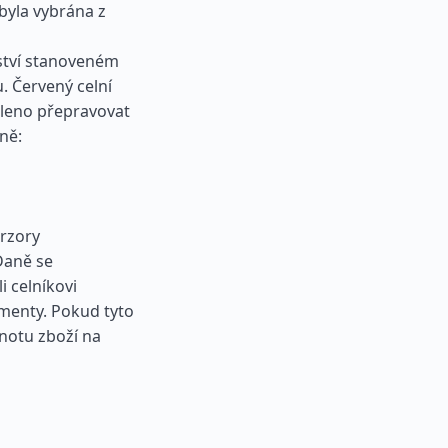
 byla vybrána z
ství stanoveném
 Červený celní
oleno přepravovat
ně:
rzory
Daně se
i celníkovi
umenty. Pokud tyto
notu zboží na