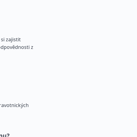
i zajistit
 odpovědnosti z
ravotnických
inu?