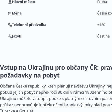
Hlavní město
Praha
Měna
Česká ko
Telefonní předvolba
+420
Jazyk
Čeština
Vstup na Ukrajinu pro občany ČR: prav
požadavky na pobyt
Občané České republiky, kteří plánují návštěvu Ukrajiny, ne
pokud jejich pobyt nepřekročí 90 dní v rámci 180denního o
Ukrajinu můžete vstoupit pouze s platným cestovním pas
průkaz neopravňuje k překročení hranic (výjimky platí pou
Turecka a
Gruzie
).