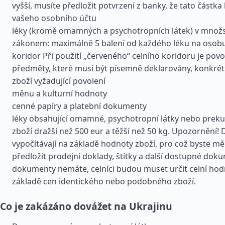
vyšší, musíte předložit potvrzení z banky, že tato částka
vašeho osobního účtu
léky (kromě omamných a psychotropních látek) v množ
zákonem: maximálně 5 balení od každého léku na osobu.
koridor Při použití „červeného“ celního koridoru je pov
předměty, které musí být písemně deklarovány, konkrét
zboží vyžadující povolení
měnu a kulturní hodnoty
cenné papíry a platební dokumenty
léky obsahující omamné, psychotropní látky nebo preku
zboží dražší než 500 eur a těžší než 50 kg. Upozornění! 
vypočítávají na základě hodnoty zboží, pro což byste měl
předložit prodejní doklady, štítky a další dostupné dok
dokumenty nemáte, celníci budou muset určit celní hod
základě cen identického nebo podobného zboží.
Co je zakázáno dovážet na Ukrajinu