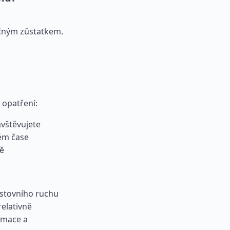
ečným zůstatkem.
 opatření:
avštěvujete
ném čase
mě
stovního ruchu
relativně
rmace a