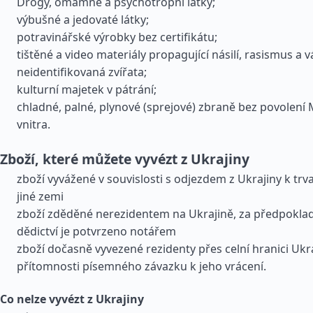
Drogy, omamné a psychotropní látky;
výbušné a jedovaté látky;
potravinářské výrobky bez certifikátu;
tištěné a video materiály propagující násilí, rasismus a v
neidentifikovaná zvířata;
kulturní majetek v pátrání;
chladné, palné, plynové (sprejové) zbraně bez povolení 
vnitra.
Zboží, které můžete vyvézt z Ukrajiny
zboží vyvážené v souvislosti s odjezdem z Ukrajiny k tr
jiné zemi
zboží zděděné nerezidentem na Ukrajině, za předpoklad
dědictví je potvrzeno notářem
zboží dočasně vyvezené rezidenty přes celní hranici Ukra
přítomnosti písemného závazku k jeho vrácení.
Co nelze vyvézt z Ukrajiny