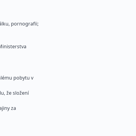
álku, pornografii;
Ministerstva
valému pobytu v
u, že složení
jiny za