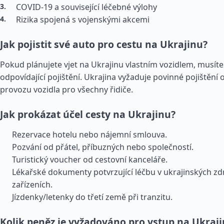
COVID-19 a související léčebné výlohy
Rizika spojená s vojenskými akcemi
Jak pojistit své auto pro cestu na Ukrajinu?
Pokud plánujete vjet na Ukrajinu vlastním vozidlem, musíte s
odpovídající pojištění. Ukrajina vyžaduje povinné pojištění
provozu vozidla pro všechny řidiče.
Jak prokázat účel cesty na Ukrajinu?
Rezervace hotelu nebo nájemní smlouva.
Pozvání od přátel, příbuzných nebo společností.
Turistický voucher od cestovní kanceláře.
Lékařské dokumenty potvrzující léčbu v ukrajinských zd
zařízeních.
Jízdenky/letenky do třetí země při tranzitu.
Kolik peněz je vyžadováno pro vstup na Ukraj