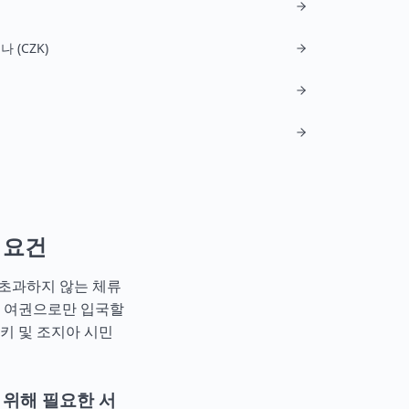
 (CZK)
 요건
 초과하지 않는 체류
외 여권으로만 입국할
키
및
조지아
시민
 위해 필요한 서