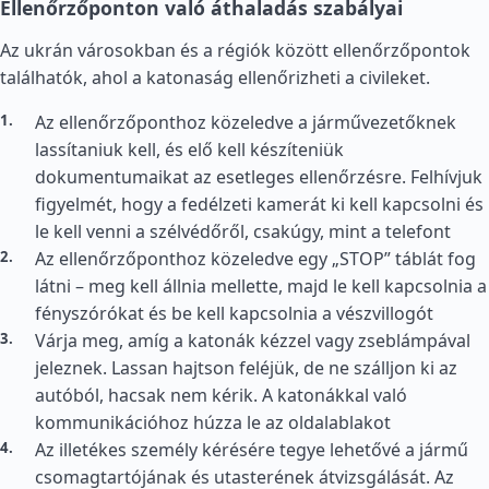
Ellenőrzőponton való áthaladás szabályai
Az ukrán városokban és a régiók között ellenőrzőpontok
találhatók, ahol a katonaság ellenőrizheti a civileket.
Az ellenőrzőponthoz közeledve a járművezetőknek
lassítaniuk kell, és elő kell készíteniük
dokumentumaikat az esetleges ellenőrzésre. Felhívjuk
figyelmét, hogy a fedélzeti kamerát ki kell kapcsolni és
le kell venni a szélvédőről, csakúgy, mint a telefont
Az ellenőrzőponthoz közeledve egy „STOP” táblát fog
látni – meg kell állnia mellette, majd le kell kapcsolnia a
fényszórókat és be kell kapcsolnia a vészvillogót
Várja meg, amíg a katonák kézzel vagy zseblámpával
jeleznek. Lassan hajtson feléjük, de ne szálljon ki az
autóból, hacsak nem kérik. A katonákkal való
kommunikációhoz húzza le az oldalablakot
Az illetékes személy kérésére tegye lehetővé a jármű
csomagtartójának és utasterének átvizsgálását. Az