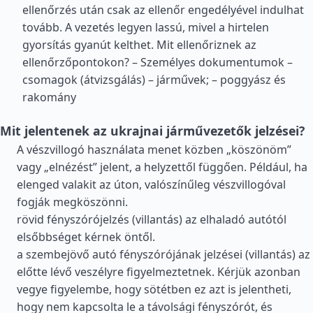
ellenőrzés után csak az ellenőr engedélyével indulhat
tovább. A vezetés legyen lassú, mivel a hirtelen
gyorsítás gyanút kelthet. Mit ellenőriznek az
ellenőrzőpontokon? – Személyes dokumentumok –
csomagok (átvizsgálás) – járművek; – poggyász és
rakomány
Mit jelentenek az ukrajnai járművezetők jelzései?
A vészvillogó használata menet közben „köszönöm”
vagy „elnézést” jelent, a helyzettől függően. Például, ha
elenged valakit az úton, valószínűleg vészvillogóval
fogják megköszönni.
rövid fényszórójelzés (villantás) az elhaladó autótól
elsőbbséget kérnek öntől.
a szembejövő autó fényszórójának jelzései (villantás) az
előtte lévő veszélyre figyelmeztetnek. Kérjük azonban
vegye figyelembe, hogy sötétben ez azt is jelentheti,
hogy nem kapcsolta le a távolsági fényszórót, és