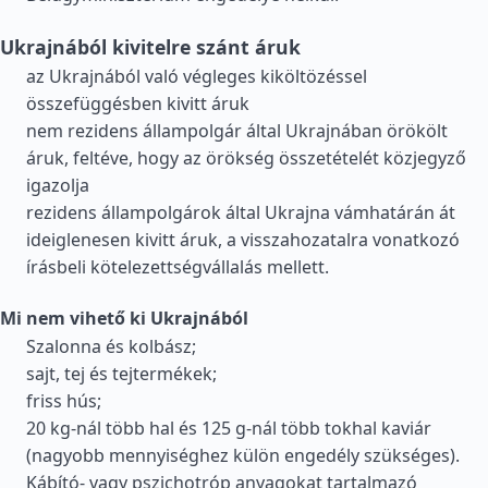
Ukrajnából kivitelre szánt áruk
az Ukrajnából való végleges kiköltözéssel
összefüggésben kivitt áruk
nem rezidens állampolgár által Ukrajnában örökölt
áruk, feltéve, hogy az örökség összetételét közjegyző
igazolja
rezidens állampolgárok által Ukrajna vámhatárán át
ideiglenesen kivitt áruk, a visszahozatalra vonatkozó
írásbeli kötelezettségvállalás mellett.
Mi nem vihető ki Ukrajnából
Szalonna és kolbász;
sajt, tej és tejtermékek;
friss hús;
20 kg-nál több hal és 125 g-nál több tokhal kaviár
(nagyobb mennyiséghez külön engedély szükséges).
Kábító- vagy pszichotróp anyagokat tartalmazó