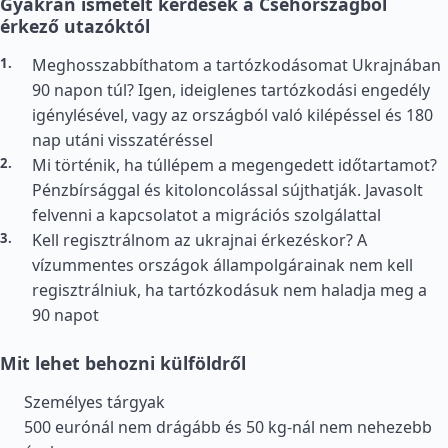
Gyakran ismételt kérdések a Csehországból
érkező utazóktól
Meghosszabbíthatom a tartózkodásomat Ukrajnában
90 napon túl? Igen, ideiglenes tartózkodási engedély
igénylésével, vagy az országból való kilépéssel és 180
nap utáni visszatéréssel
Mi történik, ha túllépem a megengedett időtartamot?
Pénzbírsággal és kitoloncolással sújthatják. Javasolt
felvenni a kapcsolatot a migrációs szolgálattal
Kell regisztrálnom az ukrajnai érkezéskor? A
vízummentes országok állampolgárainak nem kell
regisztrálniuk, ha tartózkodásuk nem haladja meg a
90 napot
Mit lehet behozni külföldről
Személyes tárgyak
500 eurónál nem drágább és 50 kg-nál nem nehezebb