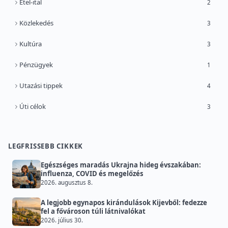
Étel-ital
2
Közlekedés
3
Kultúra
3
Pénzügyek
1
Utazási tippek
4
Úti célok
3
LEGFRISSEBB CIKKEK
Egészséges maradás Ukrajna hideg évszakában:
influenza, COVID és megelőzés
2026. augusztus 8.
A legjobb egynapos kirándulások Kijevből: fedezze
fel a fővároson túli látnivalókat
2026. július 30.