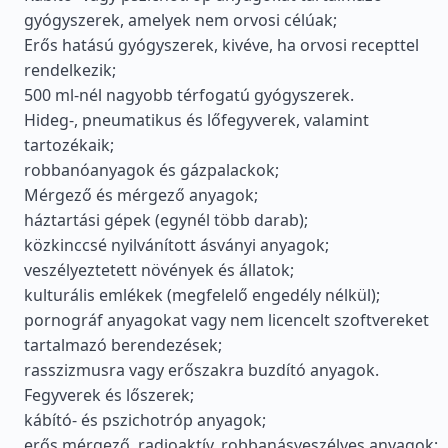
gyógyszerek, amelyek nem orvosi célúak;
Erős hatású gyógyszerek, kivéve, ha orvosi recepttel
rendelkezik;
500 ml-nél nagyobb térfogatú gyógyszerek.
Hideg-, pneumatikus és lőfegyverek, valamint
tartozékaik;
robbanóanyagok és gázpalackok;
Mérgező és mérgező anyagok;
háztartási gépek (egynél több darab);
közkinccsé nyilvánított ásványi anyagok;
veszélyeztetett növények és állatok;
kulturális emlékek (megfelelő engedély nélkül);
pornográf anyagokat vagy nem licencelt szoftvereket
tartalmazó berendezések;
rasszizmusra vagy erőszakra buzdító anyagok.
Fegyverek és lőszerek;
kábító- és pszichotróp anyagok;
erős mérgező, radioaktív, robbanásveszélyes anyagok;