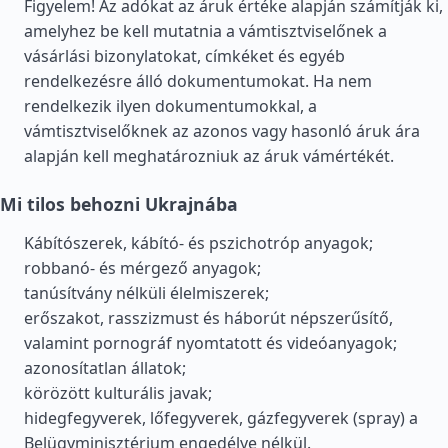
Figyelem! Az adókat az áruk értéke alapján számítják ki,
amelyhez be kell mutatnia a vámtisztviselőnek a
vásárlási bizonylatokat, címkéket és egyéb
rendelkezésre álló dokumentumokat. Ha nem
rendelkezik ilyen dokumentumokkal, a
vámtisztviselőknek az azonos vagy hasonló áruk ára
alapján kell meghatározniuk az áruk vámértékét.
Mi tilos behozni Ukrajnába
Kábítószerek, kábító- és pszichotróp anyagok;
robbanó- és mérgező anyagok;
tanúsítvány nélküli élelmiszerek;
erőszakot, rasszizmust és háborút népszerűsítő,
valamint pornográf nyomtatott és videóanyagok;
azonosítatlan állatok;
körözött kulturális javak;
hidegfegyverek, lőfegyverek, gázfegyverek (spray) a
Belügyminisztérium engedélye nélkül.