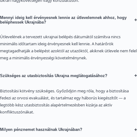
ukrán nagykövetségen vagy konzulátuson.
Mennyi ideig kell érvényesnek lennie az útlevelemnek ahhoz, hogy
+
beléphessek Ukrajnába?
Útlevelének a tervezett ukrajnai belépés dátumától számítva nincs
minimális időtartam ideig érvényesnek kell lennie. A határőrök
megtagadhatják a belépést azoktól az utazóktól, akiknek útlevele nem felel
meg a minimális érvényességi követelménynek.
+
Szükséges az utasbiztosítás Ukrajna meglátogatásához?
Biztosítási kötvény szükséges. Győződjön meg róla, hogy a biztosítása
fedezi az orvosi evakuálást, és tartalmaz egy háborús kiegészítőt — a
legtöbb kész utasbiztosítás alapértelmezésben kizárja az aktív
konfliktuszónákat.
+
Milyen pénznemet használnak Ukrajnában?