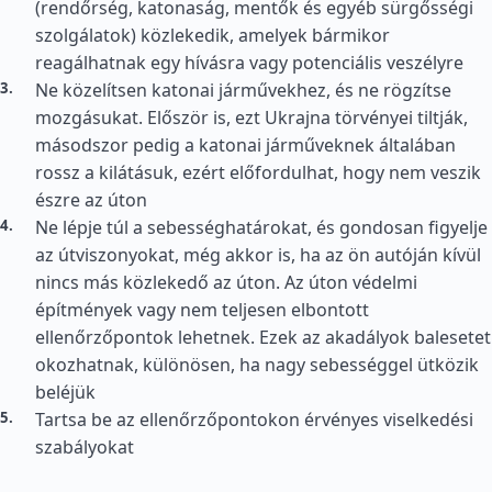
(rendőrség, katonaság, mentők és egyéb sürgősségi
szolgálatok) közlekedik, amelyek bármikor
reagálhatnak egy hívásra vagy potenciális veszélyre
Ne közelítsen katonai járművekhez, és ne rögzítse
mozgásukat. Először is, ezt Ukrajna törvényei tiltják,
másodszor pedig a katonai járműveknek általában
rossz a kilátásuk, ezért előfordulhat, hogy nem veszik
észre az úton
Ne lépje túl a sebességhatárokat, és gondosan figyelje
az útviszonyokat, még akkor is, ha az ön autóján kívül
nincs más közlekedő az úton. Az úton védelmi
építmények vagy nem teljesen elbontott
ellenőrzőpontok lehetnek. Ezek az akadályok balesetet
okozhatnak, különösen, ha nagy sebességgel ütközik
beléjük
Tartsa be az ellenőrzőpontokon érvényes viselkedési
szabályokat