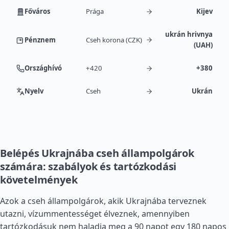
Főváros
Prága
Kijev
ukrán hrivnya
Pénznem
Cseh korona (CZK)
(UAH)
Országhívó
+420
+380
Nyelv
Cseh
Ukrán
Belépés Ukrajnába cseh állampolgárok
számára: szabályok és tartózkodási
követelmények
Azok a cseh állampolgárok, akik Ukrajnába terveznek
utazni, vízummentességet élveznek, amennyiben
tartózkodásuk nem haladja meg a 90 napot egy 180 napos