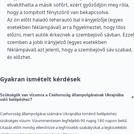
elvakíthatta a másik sofőrt, ezért győződjön meg róla,
hogy a tompított fényszóró van bekapcsolva.
Az ön előtt haladó teherautó bal irányjelzője (egyes
esetekben féklámpával) arra figyelmeztet, hogy tilos
előzni, mert autók érkeznek a szembejövő sávban. Ezzel
szemben a jobb irányjelző (egyes esetekben
féklámpával) azt jelenti, hogy a szembejövő sáv szabad,
és előzhet.
Gyakran ismételt kérdések
Szükségük van vízumra a Csehország állampolgárainak Ukrajnába
+
való belépéshez?
Csehország állampolgárai számára Ukrajnába történő belépéshez
szükséges vízum: Vízummentesen legfeljebb 90 napig 180 napon belül.
Utazás előtt mindig ellenőrizze a legfrissebb szabályokat a legközelebbi