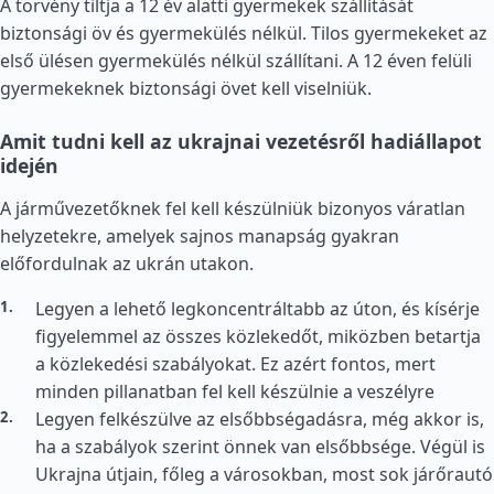
A törvény tiltja a 12 év alatti gyermekek szállítását
biztonsági öv és gyermekülés nélkül. Tilos gyermekeket az
első ülésen gyermekülés nélkül szállítani. A 12 éven felüli
gyermekeknek biztonsági övet kell viselniük.
Amit tudni kell az ukrajnai vezetésről hadiállapot
idején
A járművezetőknek fel kell készülniük bizonyos váratlan
helyzetekre, amelyek sajnos manapság gyakran
előfordulnak az ukrán utakon.
Legyen a lehető legkoncentráltabb az úton, és kísérje
figyelemmel az összes közlekedőt, miközben betartja
a közlekedési szabályokat. Ez azért fontos, mert
minden pillanatban fel kell készülnie a veszélyre
Legyen felkészülve az elsőbbségadásra, még akkor is,
ha a szabályok szerint önnek van elsőbbsége. Végül is
Ukrajna útjain, főleg a városokban, most sok járőrautó