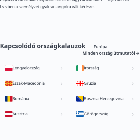
Lvivben a személyzet gyakran angolra vált kérésre.
Kapcsolódó országkalauzok
— Európa
Minden ország útmutatói
Lengyelország
Írország
Észak-Macedónia
Grúzia
Románia
Bosznia-Hercegovina
Ausztria
Görögország