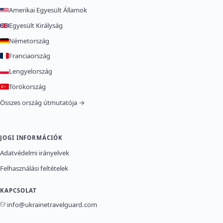
Amerikai Egyesült Államok
Egyesült Királyság
Németország
Franciaország
Lengyelország
Törökország
Összes ország útmutatója →
JOGI INFORMÁCIÓK
Adatvédelmi irányelvek
Felhasználási feltételek
KAPCSOLAT
info@ukrainetravelguard.com