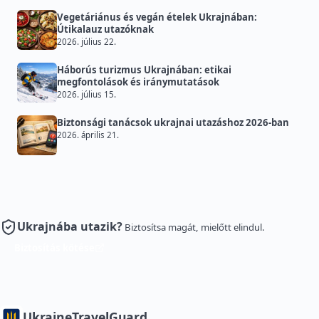
Vegetáriánus és vegán ételek Ukrajnában:
Útikalauz utazóknak
2026. július 22.
Háborús turizmus Ukrajnában: etikai
megfontolások és iránymutatások
2026. július 15.
Biztonsági tanácsok ukrajnai utazáshoz 2026-ban
2026. április 21.
Ukrajnába utazik?
Biztosítsa magát, mielőtt elindul.
Biztosítás kötése
Ukraine
TravelGuard