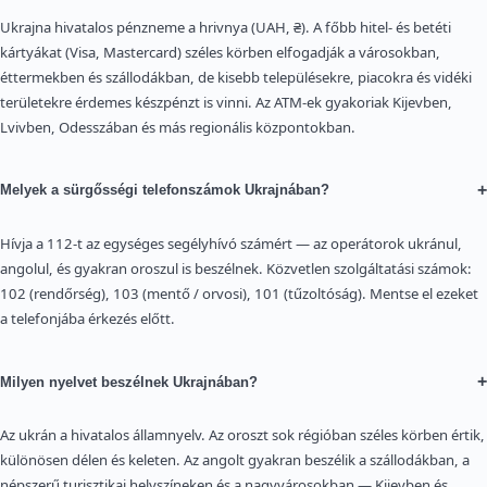
Ukrajna hivatalos pénzneme a hrivnya (UAH, ₴). A főbb hitel- és betéti
kártyákat (Visa, Mastercard) széles körben elfogadják a városokban,
éttermekben és szállodákban, de kisebb településekre, piacokra és vidéki
területekre érdemes készpénzt is vinni. Az ATM-ek gyakoriak Kijevben,
Lvivben, Odesszában és más regionális központokban.
+
Melyek a sürgősségi telefonszámok Ukrajnában?
Hívja a 112-t az egységes segélyhívó számért — az operátorok ukránul,
angolul, és gyakran oroszul is beszélnek. Közvetlen szolgáltatási számok:
102 (rendőrség), 103 (mentő / orvosi), 101 (tűzoltóság). Mentse el ezeket
a telefonjába érkezés előtt.
+
Milyen nyelvet beszélnek Ukrajnában?
Az ukrán a hivatalos államnyelv. Az oroszt sok régióban széles körben értik,
különösen délen és keleten. Az angolt gyakran beszélik a szállodákban, a
népszerű turisztikai helyszíneken és a nagyvárosokban — Kijevben és