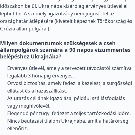
időszakon belül. Ukrajnába kizárólag érvényes útlevéllel
léphet be. A személyi igazolvány nem jogosít fel az
országhatár átlépésére (kivételt képeznek
Törökország
és
Grúzia
állampolgárai).
Milyen dokumentumok szükségesek a cseh
állampolgárok számára a 90 napos vízummentes
belépéshez Ukrajnába?
Érvényes útlevél, amely a tervezett távozástól számítva
legalább 3 hónapig érvényes.
Orvosi biztosítás, amely fedezi a kezelést, a sürgősségi
ellátást és a hazaszállítást.
Az utazás céljának igazolása, például szállásfoglalás
vagy meghívólevél.
Elegendő pénzügyi fedezet a teljes tartózkodási időre.
Nincs beutazási tilalom Ukrajnába, amit a határőrség
ellenőriz.