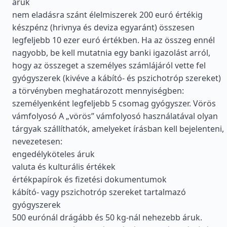
áruk
nem eladásra szánt élelmiszerek 200 euró értékig
készpénz (hrivnya és deviza egyaránt) összesen
legfeljebb 10 ezer euró értékben. Ha az összeg ennél
nagyobb, be kell mutatnia egy banki igazolást arról,
hogy az összeget a személyes számlájáról vette fel
gyógyszerek (kivéve a kábító- és pszichotróp szereket)
a törvényben meghatározott mennyiségben:
személyenként legfeljebb 5 csomag gyógyszer. Vörös
vámfolyosó A „vörös” vámfolyosó használatával olyan
tárgyak szállíthatók, amelyeket írásban kell bejelenteni,
nevezetesen:
engedélyköteles áruk
valuta és kulturális értékek
értékpapírok és fizetési dokumentumok
kábító- vagy pszichotróp szereket tartalmazó
gyógyszerek
500 eurónál drágább és 50 kg-nál nehezebb áruk.