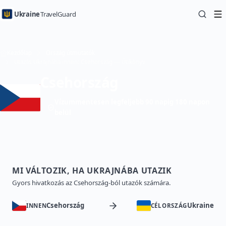
Ukraine
TravelGuard
Kezdőlap
Ország útmutatók
Utazás Ukrajnába innen: Csehország — Útikönyv
Csehország
Vízummentesen legfeljebb 90 napig 180 napon
belül
MI VÁLTOZIK, HA UKRAJNÁBA UTAZIK
Gyors hivatkozás az Csehország-ból utazók számára.
Csehország
Ukraine
INNEN
CÉLORSZÁG