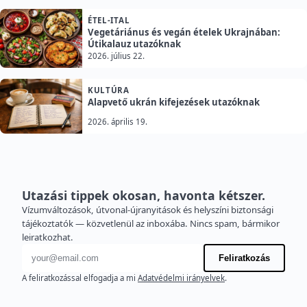
ÉTEL-ITAL
Vegetáriánus és vegán ételek Ukrajnában:
Útikalauz utazóknak
2026. július 22.
KULTÚRA
Alapvető ukrán kifejezések utazóknak
2026. április 19.
Utazási tippek okosan, havonta kétszer.
Vízumváltozások, útvonal-újranyitások és helyszíni biztonsági
tájékoztatók — közvetlenül az inboxába. Nincs spam, bármikor
leiratkozhat.
E-mail cím
Feliratkozás
A feliratkozással elfogadja a mi
Adatvédelmi irányelvek
.