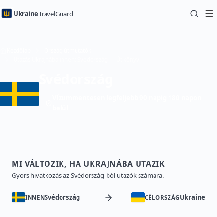
Ukraine
TravelGuard
Kezdőlap
Ország útmutatók
Utazás Ukrajnába innen: Svédország — Útikönyv
Svédország
Vízummentesen legfeljebb 90 napig 180 napon
belül
MI VÁLTOZIK, HA UKRAJNÁBA UTAZIK
Gyors hivatkozás az Svédország-ból utazók számára.
Svédország
Ukraine
INNEN
CÉLORSZÁG