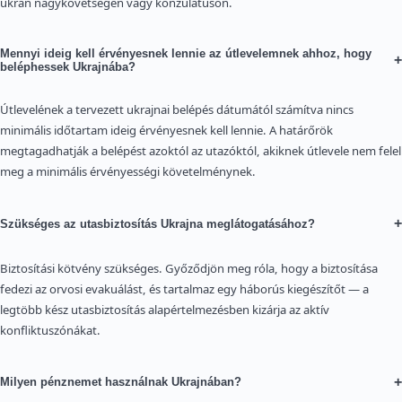
ukrán nagykövetségen vagy konzulátuson.
Mennyi ideig kell érvényesnek lennie az útlevelemnek ahhoz, hogy
+
beléphessek Ukrajnába?
Útlevelének a tervezett ukrajnai belépés dátumától számítva nincs
minimális időtartam ideig érvényesnek kell lennie. A határőrök
megtagadhatják a belépést azoktól az utazóktól, akiknek útlevele nem felel
meg a minimális érvényességi követelménynek.
+
Szükséges az utasbiztosítás Ukrajna meglátogatásához?
Biztosítási kötvény szükséges. Győződjön meg róla, hogy a biztosítása
fedezi az orvosi evakuálást, és tartalmaz egy háborús kiegészítőt — a
legtöbb kész utasbiztosítás alapértelmezésben kizárja az aktív
konfliktuszónákat.
+
Milyen pénznemet használnak Ukrajnában?