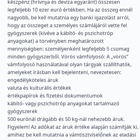
készpénz (hrivnya és deviza egyaránt) összesen
legfeljebb 10 ezer euró értékben. Ha az összeg ennél
nagyobb, be kell mutatnia egy banki igazolást arról,
hogy az összeget a személyes számlájáról vette fel
gyógyszerek (kivéve a kábító- és pszichotróp
anyagokat) a törvényben meghatározott
mennyiségben: személyenként legfeljebb 5 csomag
minden gyógyszerből. Vörös vámfolyosó: A „vörös”
vámfolyosó használatával olyan tárgyak szállíthatók,
amelyeket írásban kell bejelenteni, nevezetesen:
engedélyköteles áruk
valuta és kulturális értékek
értékpapírok és fizetési dokumentumok
kábító- vagy pszichotróp anyagokat tartalmazó
gyógyszerek
500 eurónál drágább és 50 kg-nál nehezebb áruk.
Figyelem! Az adókat az áruk értéke alapján számítják ki,
amihez be kell mutatnia a vámtisztviselőnek az eladási