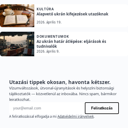
KULTÚRA
Alapvető ukrán kifejezések utazóknak
2026. április 19.
DOKUMENTUMOK
Az ukrán határ átlépése: eljárások és
tudnivalók
2026. április 9.
Utazási tippek okosan, havonta kétszer.
Vízumváltozások, útvonal-újranyitások és helyszíni biztonsági
tájékoztatók — közvetlenül az inboxába. Nincs spam, bármikor
leiratkozhat.
E-mail cím
Feliratkozás
A feliratkozással elfogadja a mi
Adatvédelmi irányelvek
.