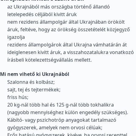
az Ukrajnából más országba történő állandó
letelepedés céljából kivitt áruk
nem rezidens állampolgár által Ukrajnában örökölt
áruk, feltéve, hogy az örökség összetételét közjegyző
igazolja
rezidens állampolgárok által Ukrajna vámhatárán át
ideiglenesen kivitt áruk, a visszahozatalukra vonatkozó
írásbeli kötelezettségvállalás mellett.
Mi nem vihető ki Ukrajnából
Szalonna és kolbász;
sajt, tej és tejtermékek;
friss hús;
20 kg-nál több hal és 125 g-nál több tokhalikra
(nagyobb mennyiséghez külön engedély szükséges).
Kábító- vagy pszichotróp anyagokat tartalmazó
gyógyszerek, amelyek nem orvosi célúak;
Erős hatású gyógyszerek, kivéve, ha orvosi recepttel