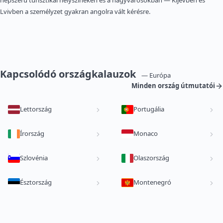
népszerű turisztikai helyszíneken és a nagyvárosokban — Kijevben és
Lvivben a személyzet gyakran angolra vált kérésre.
Kapcsolódó országkalauzok
— Európa
Minden ország útmutatói
Lettország
Portugália
Írország
Monaco
Szlovénia
Olaszország
Észtország
Montenegró