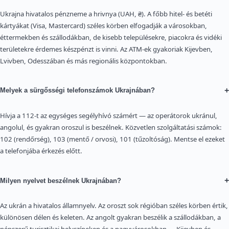
Ukrajna hivatalos pénzneme a hrivnya (UAH, ₴). A főbb hitel- és betéti
kártyákat (Visa, Mastercard) széles körben elfogadják a városokban,
éttermekben és szállodákban, de kisebb településekre, piacokra és vidéki
területekre érdemes készpénzt is vinni. Az ATM-ek gyakoriak Kijevben,
Lvivben, Odesszában és más regionális központokban.
+
Melyek a sürgősségi telefonszámok Ukrajnában?
Hívja a 112-t az egységes segélyhívó számért — az operátorok ukránul,
angolul, és gyakran oroszul is beszélnek. Közvetlen szolgáltatási számok:
102 (rendőrség), 103 (mentő / orvosi), 101 (tűzoltóság). Mentse el ezeket
a telefonjába érkezés előtt.
+
Milyen nyelvet beszélnek Ukrajnában?
Az ukrán a hivatalos államnyelv. Az oroszt sok régióban széles körben értik,
különösen délen és keleten. Az angolt gyakran beszélik a szállodákban, a