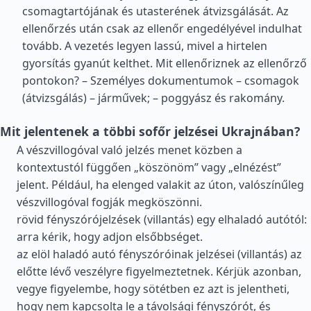
csomagtartójának és utasterének átvizsgálását. Az
ellenőrzés után csak az ellenőr engedélyével indulhat
tovább. A vezetés legyen lassú, mivel a hirtelen
gyorsítás gyanút kelthet. Mit ellenőriznek az ellenőrző
pontokon? – Személyes dokumentumok – csomagok
(átvizsgálás) – járművek; – poggyász és rakomány.
Mit jelentenek a többi sofőr jelzései Ukrajnában?
A vészvillogóval való jelzés menet közben a
kontextustól függően „köszönöm” vagy „elnézést”
jelent. Például, ha elenged valakit az úton, valószínűleg
vészvillogóval fogják megköszönni.
rövid fényszórójelzések (villantás) egy elhaladó autótól:
arra kérik, hogy adjon elsőbbséget.
az elöl haladó autó fényszóróinak jelzései (villantás) az
előtte lévő veszélyre figyelmeztetnek. Kérjük azonban,
vegye figyelembe, hogy sötétben ez azt is jelentheti,
hogy nem kapcsolta le a távolsági fényszórót, és