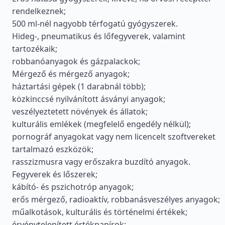
rendelkeznek;
500 ml-nél nagyobb térfogatú gyógyszerek.
Hideg-, pneumatikus és lőfegyverek, valamint
tartozékaik;
robbanóanyagok és gázpalackok;
Mérgező és mérgező anyagok;
háztartási gépek (1 darabnál több);
közkinccsé nyilvánított ásványi anyagok;
veszélyeztetett növények és állatok;
kulturális emlékek (megfelelő engedély nélkül);
pornográf anyagokat vagy nem licencelt szoftvereket
tartalmazó eszközök;
rasszizmusra vagy erőszakra buzdító anyagok.
Fegyverek és lőszerek;
kábító- és pszichotróp anyagok;
erős mérgező, radioaktív, robbanásveszélyes anyagok;
műalkotások, kulturális és történelmi értékek;
érvénytelenített értékpapírok;