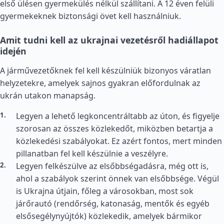
első ülésen gyermekülés nélkül szállítani. A 12 éven felüli
gyermekeknek biztonsági övet kell használniuk.
Amit tudni kell az ukrajnai vezetésről hadiállapot
idején
A járművezetőknek fel kell készülniük bizonyos váratlan
helyzetekre, amelyek sajnos gyakran előfordulnak az
ukrán utakon manapság.
Legyen a lehető legkoncentráltabb az úton, és figyelje
szorosan az összes közlekedőt, miközben betartja a
közlekedési szabályokat. Ez azért fontos, mert minden
pillanatban fel kell készülnie a veszélyre.
Legyen felkészülve az elsőbbségadásra, még ott is,
ahol a szabályok szerint önnek van elsőbbsége. Végül
is Ukrajna útjain, főleg a városokban, most sok
járőrautó (rendőrség, katonaság, mentők és egyéb
elsősegélynyújtók) közlekedik, amelyek bármikor