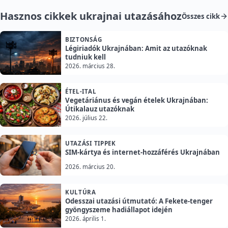
Hasznos cikkek ukrajnai utazásához
Összes cikk
BIZTONSÁG
Légiriadók Ukrajnában: Amit az utazóknak
tudniuk kell
2026. március 28.
ÉTEL-ITAL
Vegetáriánus és vegán ételek Ukrajnában:
Útikalauz utazóknak
2026. július 22.
UTAZÁSI TIPPEK
SIM-kártya és internet-hozzáférés Ukrajnában
2026. március 20.
KULTÚRA
Odesszai utazási útmutató: A Fekete-tenger
gyöngyszeme hadiállapot idején
2026. április 1.