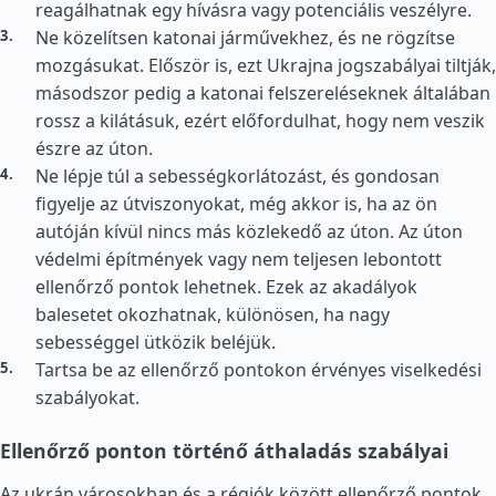
reagálhatnak egy hívásra vagy potenciális veszélyre.
Ne közelítsen katonai járművekhez, és ne rögzítse
mozgásukat. Először is, ezt Ukrajna jogszabályai tiltják,
másodszor pedig a katonai felszereléseknek általában
rossz a kilátásuk, ezért előfordulhat, hogy nem veszik
észre az úton.
Ne lépje túl a sebességkorlátozást, és gondosan
figyelje az útviszonyokat, még akkor is, ha az ön
autóján kívül nincs más közlekedő az úton. Az úton
védelmi építmények vagy nem teljesen lebontott
ellenőrző pontok lehetnek. Ezek az akadályok
balesetet okozhatnak, különösen, ha nagy
sebességgel ütközik beléjük.
Tartsa be az ellenőrző pontokon érvényes viselkedési
szabályokat.
Ellenőrző ponton történő áthaladás szabályai
Az ukrán városokban és a régiók között ellenőrző pontok