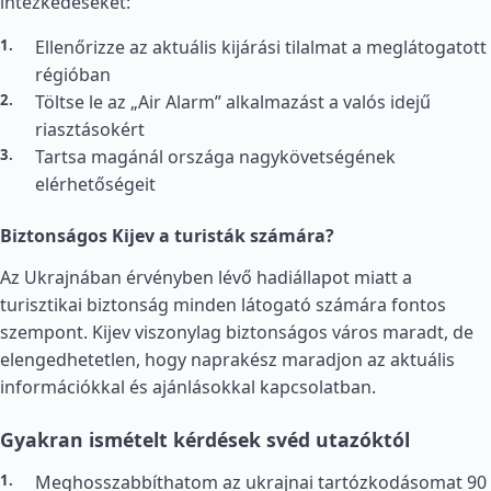
intézkedéseket:
Ellenőrizze az aktuális kijárási tilalmat a meglátogatott
régióban
Töltse le az „Air Alarm” alkalmazást a valós idejű
riasztásokért
Tartsa magánál országa nagykövetségének
elérhetőségeit
Biztonságos Kijev a turisták számára?
Az Ukrajnában érvényben lévő hadiállapot miatt a
turisztikai biztonság minden látogató számára fontos
szempont. Kijev viszonylag biztonságos város maradt, de
elengedhetetlen, hogy naprakész maradjon az aktuális
információkkal és ajánlásokkal kapcsolatban.
Gyakran ismételt kérdések svéd utazóktól
Meghosszabbíthatom az ukrajnai tartózkodásomat 90