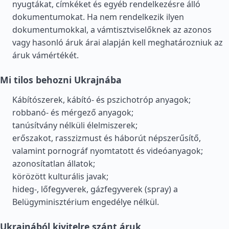
nyugtákat, címkéket és egyéb rendelkezésre álló
dokumentumokat. Ha nem rendelkezik ilyen
dokumentumokkal, a vámtisztviselőknek az azonos
vagy hasonló áruk árai alapján kell meghatározniuk az
áruk vámértékét.
Mi tilos behozni Ukrajnába
Kábítószerek, kábító- és pszichotróp anyagok;
robbanó- és mérgező anyagok;
tanúsítvány nélküli élelmiszerek;
erőszakot, rasszizmust és háborút népszerűsítő,
valamint pornográf nyomtatott és videóanyagok;
azonosítatlan állatok;
körözött kulturális javak;
hideg-, lőfegyverek, gázfegyverek (spray) a
Belügyminisztérium engedélye nélkül.
Ukrajnából kivitelre szánt áruk