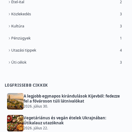
Étel-ital
2
Közlekedés
3
Kultúra
3
Pénzügyek
1
Utazási tippek
4
Úti célok
3
LEGFRISSEBB CIKKEK
A legjobb egynapos kirándulások Kijevből: fedezze
fel a fővároson túli látnivalókat
2026. július 30.
Vegetáriánus és vegán ételek Ukrajnában:
Útikalauz utazóknak
2026. július 22.