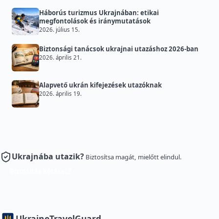
Háborús turizmus Ukrajnában: etikai
megfontolások és iránymutatások
2026. július 15.
Biztonsági tanácsok ukrajnai utazáshoz 2026-ban
2026. április 21.
Alapvető ukrán kifejezések utazóknak
2026. április 19.
Ukrajnába utazik?
Biztosítsa magát, mielőtt elindul.
Biztosítás kötése
Ukraine
TravelGuard