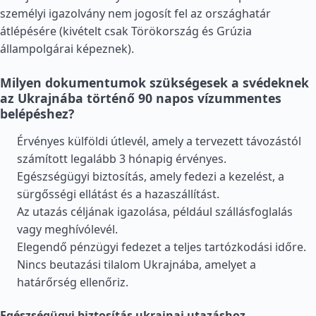
személyi igazolvány nem jogosít fel az országhatár
átlépésére (kivételt csak
Törökország
és
Grúzia
állampolgárai képeznek).
Milyen dokumentumok szükségesek a svédeknek
az Ukrajnába történő 90 napos vízummentes
belépéshez?
Érvényes külföldi útlevél, amely a tervezett távozástól
számított legalább 3 hónapig érvényes.
Egészségügyi biztosítás, amely fedezi a kezelést, a
sürgősségi ellátást és a hazaszállítást.
Az utazás céljának igazolása, például szállásfoglalás
vagy meghívólevél.
Elegendő pénzügyi fedezet a teljes tartózkodási időre.
Nincs beutazási tilalom Ukrajnába, amelyet a
határőrség ellenőriz.
Egészségügyi biztosítás ukrajnai utazáshoz