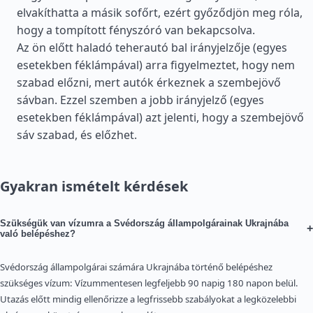
elvakíthatta a másik sofőrt, ezért győződjön meg róla,
hogy a tompított fényszóró van bekapcsolva.
Az ön előtt haladó teherautó bal irányjelzője (egyes
esetekben féklámpával) arra figyelmeztet, hogy nem
szabad előzni, mert autók érkeznek a szembejövő
sávban. Ezzel szemben a jobb irányjelző (egyes
esetekben féklámpával) azt jelenti, hogy a szembejövő
sáv szabad, és előzhet.
Gyakran ismételt kérdések
Szükségük van vízumra a Svédország állampolgárainak Ukrajnába
+
való belépéshez?
Svédország állampolgárai számára Ukrajnába történő belépéshez
szükséges vízum: Vízummentesen legfeljebb 90 napig 180 napon belül.
Utazás előtt mindig ellenőrizze a legfrissebb szabályokat a legközelebbi