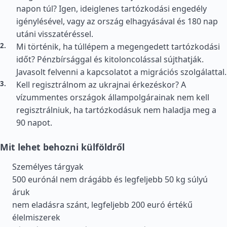
napon túl? Igen, ideiglenes tartózkodási engedély
igénylésével, vagy az ország elhagyásával és 180 nap
utáni visszatéréssel.
Mi történik, ha túllépem a megengedett tartózkodási
időt? Pénzbírsággal és kitoloncolással sújthatják.
Javasolt felvenni a kapcsolatot a migrációs szolgálattal.
Kell regisztrálnom az ukrajnai érkezéskor? A
vízummentes országok állampolgárainak nem kell
regisztrálniuk, ha tartózkodásuk nem haladja meg a
90 napot.
Mit lehet behozni külföldről
Személyes tárgyak
500 eurónál nem drágább és legfeljebb 50 kg súlyú
áruk
nem eladásra szánt, legfeljebb 200 euró értékű
élelmiszerek