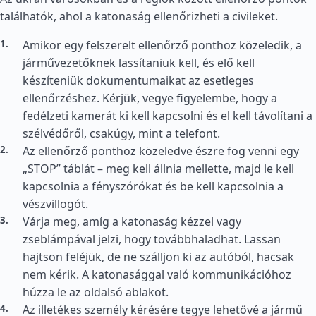
találhatók, ahol a katonaság ellenőrizheti a civileket.
Amikor egy felszerelt ellenőrző ponthoz közeledik, a
járművezetőknek lassítaniuk kell, és elő kell
készíteniük dokumentumaikat az esetleges
ellenőrzéshez. Kérjük, vegye figyelembe, hogy a
fedélzeti kamerát ki kell kapcsolni és el kell távolítani a
szélvédőről, csakúgy, mint a telefont.
Az ellenőrző ponthoz közeledve észre fog venni egy
„STOP” táblát – meg kell állnia mellette, majd le kell
kapcsolnia a fényszórókat és be kell kapcsolnia a
vészvillogót.
Várja meg, amíg a katonaság kézzel vagy
zseblámpával jelzi, hogy továbbhaladhat. Lassan
hajtson feléjük, de ne szálljon ki az autóból, hacsak
nem kérik. A katonasággal való kommunikációhoz
húzza le az oldalsó ablakot.
Az illetékes személy kérésére tegye lehetővé a jármű