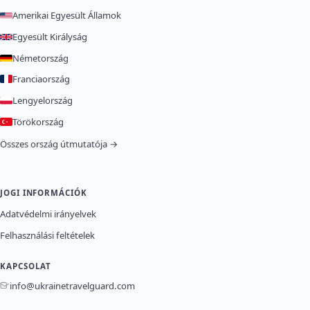
Amerikai Egyesült Államok
Egyesült Királyság
Németország
Franciaország
Lengyelország
Törökország
Összes ország útmutatója →
JOGI INFORMÁCIÓK
Adatvédelmi irányelvek
Felhasználási feltételek
KAPCSOLAT
info@ukrainetravelguard.com