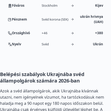
Főváros
Stockholm
Kijev
ukrán hrivnya
Pénznem
Svéd korona (SEK)
(UAH)
Országhívó
+46
+380
Nyelv
Svéd
Ukrán
Belépési szabályok Ukrajnába svéd
állampolgárok számára 2026-ban
Azok a svéd állampolgárok, akik Ukrajnába kívánnak
utazni, nem igényelnek vízumot, ha tartózkodásuk nem
haladja meg a 90 napot egy 180 napos időszakon belül.
Ukrajnába csak érvényes külföldi útlevéllel léphet be. A