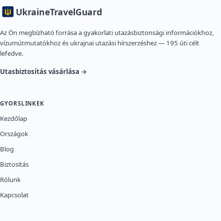
Ukraine
TravelGuard
Az Ön megbízható forrása a gyakorlati utazásbiztonsági információkhoz,
vízumútmutatókhoz és ukrajnai utazási hírszerzéshez — 195 úti célt
lefedve.
Utasbiztosítás vásárlása →
GYORSLINKEK
Kezdőlap
Országok
Blog
Biztosítás
Rólunk
Kapcsolat