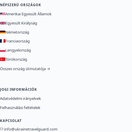
NÉPSZERŰ ORSZÁGOK
Amerikai Egyesült Államok
Egyesült Királyság
Németország
Franciaország
Lengyelország
Törökország
Összes ország útmutatója →
JOGI INFORMÁCIÓK
Adatvédelmi irányelvek
Felhasználási feltételek
KAPCSOLAT
info@ukrainetravelguard.com