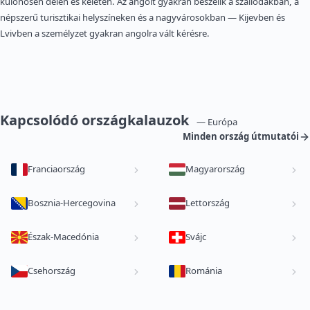
különösen délen és keleten. Az angolt gyakran beszélik a szállodákban, a
népszerű turisztikai helyszíneken és a nagyvárosokban — Kijevben és
Lvivben a személyzet gyakran angolra vált kérésre.
Kapcsolódó országkalauzok
— Európa
Minden ország útmutatói
Franciaország
Magyarország
Bosznia-Hercegovina
Lettország
Észak-Macedónia
Svájc
Csehország
Románia