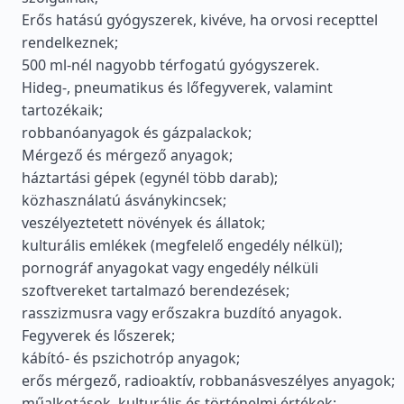
Erős hatású gyógyszerek, kivéve, ha orvosi recepttel
rendelkeznek;
500 ml-nél nagyobb térfogatú gyógyszerek.
Hideg-, pneumatikus és lőfegyverek, valamint
tartozékaik;
robbanóanyagok és gázpalackok;
Mérgező és mérgező anyagok;
háztartási gépek (egynél több darab);
közhasználatú ásványkincsek;
veszélyeztetett növények és állatok;
kulturális emlékek (megfelelő engedély nélkül);
pornográf anyagokat vagy engedély nélküli
szoftvereket tartalmazó berendezések;
rasszizmusra vagy erőszakra buzdító anyagok.
Fegyverek és lőszerek;
kábító- és pszichotróp anyagok;
erős mérgező, radioaktív, robbanásveszélyes anyagok;
műalkotások, kulturális és történelmi értékek;