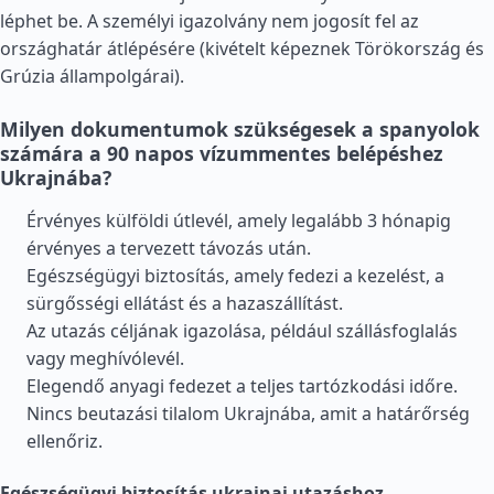
léphet be. A személyi igazolvány nem jogosít fel az
országhatár átlépésére (kivételt képeznek
Törökország
és
Grúzia
állampolgárai).
Milyen dokumentumok szükségesek a spanyolok
számára a 90 napos vízummentes belépéshez
Ukrajnába?
Érvényes külföldi útlevél, amely legalább 3 hónapig
érvényes a tervezett távozás után.
Egészségügyi biztosítás, amely fedezi a kezelést, a
sürgősségi ellátást és a hazaszállítást.
Az utazás céljának igazolása, például szállásfoglalás
vagy meghívólevél.
Elegendő anyagi fedezet a teljes tartózkodási időre.
Nincs beutazási tilalom Ukrajnába, amit a határőrség
ellenőriz.
Egészségügyi biztosítás ukrajnai utazáshoz