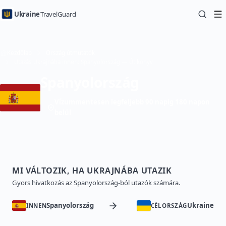
Ukraine
TravelGuard
Kezdőlap
Ország útmutatók
Utazás Ukrajnába innen: Spanyolország — Útikönyv
Spanyolország
Vízummentesen legfeljebb 90 napig 180 napon
belül
MI VÁLTOZIK, HA UKRAJNÁBA UTAZIK
Gyors hivatkozás az Spanyolország-ból utazók számára.
Spanyolország
Ukraine
INNEN
CÉLORSZÁG