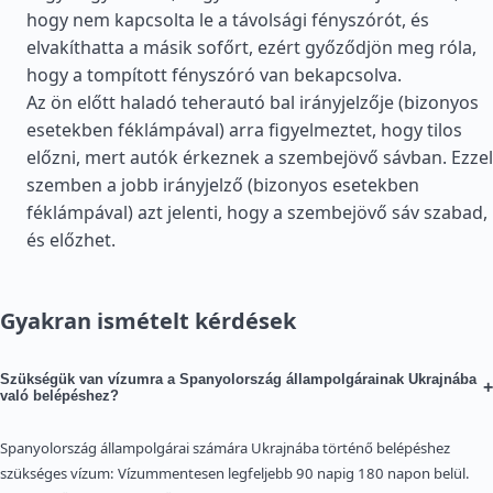
hogy nem kapcsolta le a távolsági fényszórót, és
elvakíthatta a másik sofőrt, ezért győződjön meg róla,
hogy a tompított fényszóró van bekapcsolva.
Az ön előtt haladó teherautó bal irányjelzője (bizonyos
esetekben féklámpával) arra figyelmeztet, hogy tilos
előzni, mert autók érkeznek a szembejövő sávban. Ezzel
szemben a jobb irányjelző (bizonyos esetekben
féklámpával) azt jelenti, hogy a szembejövő sáv szabad,
és előzhet.
Gyakran ismételt kérdések
Szükségük van vízumra a Spanyolország állampolgárainak Ukrajnába
+
való belépéshez?
Spanyolország állampolgárai számára Ukrajnába történő belépéshez
szükséges vízum: Vízummentesen legfeljebb 90 napig 180 napon belül.