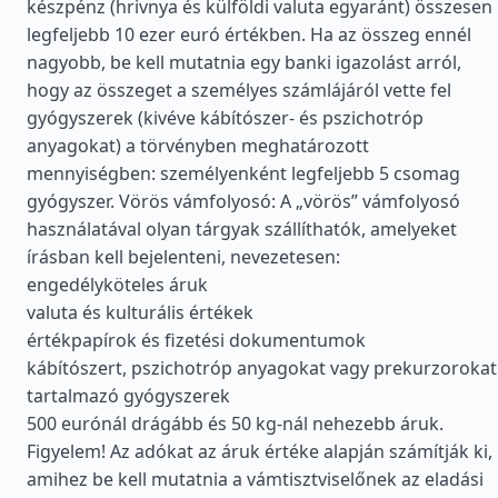
készpénz (hrivnya és külföldi valuta egyaránt) összesen
legfeljebb 10 ezer euró értékben. Ha az összeg ennél
nagyobb, be kell mutatnia egy banki igazolást arról,
hogy az összeget a személyes számlájáról vette fel
gyógyszerek (kivéve kábítószer- és pszichotróp
anyagokat) a törvényben meghatározott
mennyiségben: személyenként legfeljebb 5 csomag
gyógyszer. Vörös vámfolyosó: A „vörös” vámfolyosó
használatával olyan tárgyak szállíthatók, amelyeket
írásban kell bejelenteni, nevezetesen:
engedélyköteles áruk
valuta és kulturális értékek
értékpapírok és fizetési dokumentumok
kábítószert, pszichotróp anyagokat vagy prekurzorokat
tartalmazó gyógyszerek
500 eurónál drágább és 50 kg-nál nehezebb áruk.
Figyelem! Az adókat az áruk értéke alapján számítják ki,
amihez be kell mutatnia a vámtisztviselőnek az eladási