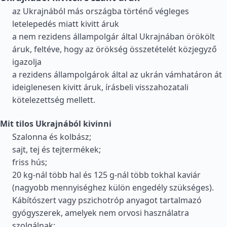
az Ukrajnából más országba történő végleges
letelepedés miatt kivitt áruk
a nem rezidens állampolgár által Ukrajnában örökölt
áruk, feltéve, hogy az örökség összetételét közjegyző
igazolja
a rezidens állampolgárok által az ukrán vámhatáron át
ideiglenesen kivitt áruk, írásbeli visszahozatali
kötelezettség mellett.
Mit tilos Ukrajnából kivinni
Szalonna és kolbász;
sajt, tej és tejtermékek;
friss hús;
20 kg-nál több hal és 125 g-nál több tokhal kaviár
(nagyobb mennyiséghez külön engedély szükséges).
Kábítószert vagy pszichotróp anyagot tartalmazó
gyógyszerek, amelyek nem orvosi használatra
szolgálnak;