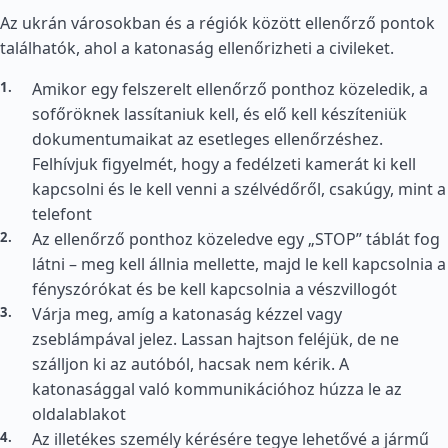
Az ukrán városokban és a régiók között ellenőrző pontok
találhatók, ahol a katonaság ellenőrizheti a civileket.
Amikor egy felszerelt ellenőrző ponthoz közeledik, a
sofőröknek lassítaniuk kell, és elő kell készíteniük
dokumentumaikat az esetleges ellenőrzéshez.
Felhívjuk figyelmét, hogy a fedélzeti kamerát ki kell
kapcsolni és le kell venni a szélvédőről, csakúgy, mint a
telefont
Az ellenőrző ponthoz közeledve egy „STOP” táblát fog
látni – meg kell állnia mellette, majd le kell kapcsolnia a
fényszórókat és be kell kapcsolnia a vészvillogót
Várja meg, amíg a katonaság kézzel vagy
zseblámpával jelez. Lassan hajtson feléjük, de ne
szálljon ki az autóból, hacsak nem kérik. A
katonasággal való kommunikációhoz húzza le az
oldalablakot
Az illetékes személy kérésére tegye lehetővé a jármű