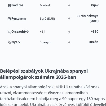
Főváros
Madrid
Kijev
ukrán hrivnya
Pénznem
Euró (EUR)
(UAH)
Országhívó
+34
+380
Nyelv
Spanyol
Ukrán
Belépési szabályok Ukrajnába spanyol
állampolgárok számára 2026-ban
Azok a spanyol állampolgárok, akik Ukrajnába kívánnak
utazni, vízummentességet élveznek, amennyiben
tartózkodásuk nem haladja meg a 90 napot egy 180 napos
időszakon belül. Ukrajnába csak érvényes külföldi útlevéllel