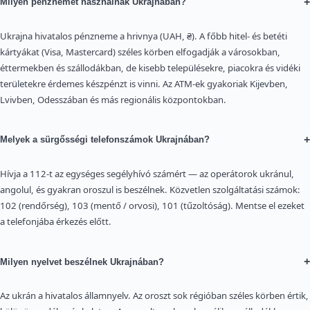
+
Milyen pénznemet használnak Ukrajnában?
Ukrajna hivatalos pénzneme a hrivnya (UAH, ₴). A főbb hitel- és betéti
kártyákat (Visa, Mastercard) széles körben elfogadják a városokban,
éttermekben és szállodákban, de kisebb településekre, piacokra és vidéki
területekre érdemes készpénzt is vinni. Az ATM-ek gyakoriak Kijevben,
Lvivben, Odesszában és más regionális központokban.
+
Melyek a sürgősségi telefonszámok Ukrajnában?
Hívja a 112-t az egységes segélyhívó számért — az operátorok ukránul,
angolul, és gyakran oroszul is beszélnek. Közvetlen szolgáltatási számok:
102 (rendőrség), 103 (mentő / orvosi), 101 (tűzoltóság). Mentse el ezeket
a telefonjába érkezés előtt.
+
Milyen nyelvet beszélnek Ukrajnában?
Az ukrán a hivatalos államnyelv. Az oroszt sok régióban széles körben értik,