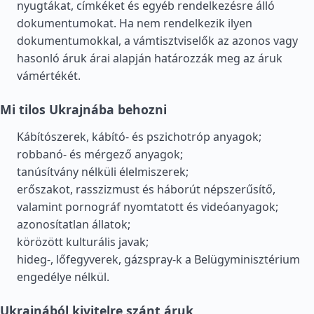
nyugtákat, címkéket és egyéb rendelkezésre álló
dokumentumokat. Ha nem rendelkezik ilyen
dokumentumokkal, a vámtisztviselők az azonos vagy
hasonló áruk árai alapján határozzák meg az áruk
vámértékét.
Mi tilos Ukrajnába behozni
Kábítószerek, kábító- és pszichotróp anyagok;
robbanó- és mérgező anyagok;
tanúsítvány nélküli élelmiszerek;
erőszakot, rasszizmust és háborút népszerűsítő,
valamint pornográf nyomtatott és videóanyagok;
azonosítatlan állatok;
körözött kulturális javak;
hideg-, lőfegyverek, gázspray-k a Belügyminisztérium
engedélye nélkül.
Ukrajnából kivitelre szánt áruk