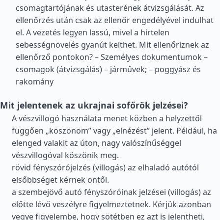
csomagtartójának és utasterének átvizsgálását. Az
ellenőrzés után csak az ellenőr engedélyével indulhat
el. A vezetés legyen lassú, mivel a hirtelen
sebességnövelés gyanút kelthet. Mit ellenőriznek az
ellenőrző pontokon? – Személyes dokumentumok –
csomagok (átvizsgálás) – járművek; – poggyász és
rakomány
Mit jelentenek az ukrajnai sofőrök jelzései?
A vészvillogó használata menet közben a helyzettől
függően „köszönöm” vagy „elnézést” jelent. Például, ha
elenged valakit az úton, nagy valószínűséggel
vészvillogóval köszönik meg.
rövid fényszórójelzés (villogás) az elhaladó autótól
elsőbbséget kérnek öntől.
a szembejövő autó fényszóróinak jelzései (villogás) az
előtte lévő veszélyre figyelmeztetnek. Kérjük azonban
vegye figyelembe, hogy sötétben ez azt is jelentheti,