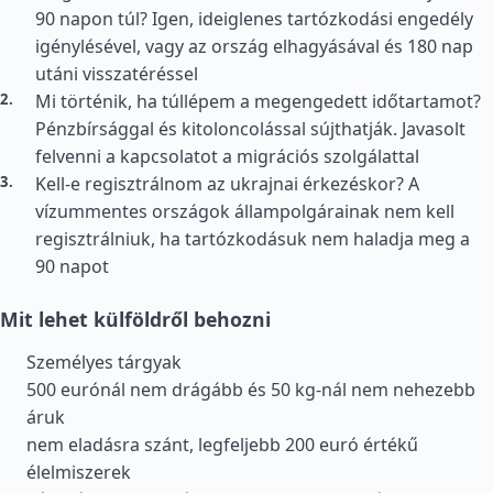
90 napon túl? Igen, ideiglenes tartózkodási engedély
igénylésével, vagy az ország elhagyásával és 180 nap
utáni visszatéréssel
Mi történik, ha túllépem a megengedett időtartamot?
Pénzbírsággal és kitoloncolással sújthatják. Javasolt
felvenni a kapcsolatot a migrációs szolgálattal
Kell-e regisztrálnom az ukrajnai érkezéskor? A
vízummentes országok állampolgárainak nem kell
regisztrálniuk, ha tartózkodásuk nem haladja meg a
90 napot
Mit lehet külföldről behozni
Személyes tárgyak
500 eurónál nem drágább és 50 kg-nál nem nehezebb
áruk
nem eladásra szánt, legfeljebb 200 euró értékű
élelmiszerek