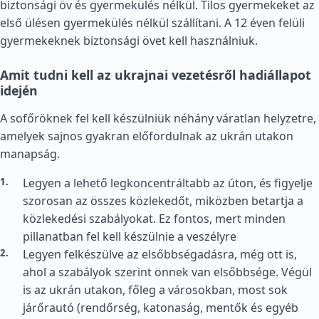
biztonsági öv és gyermekülés nélkül. Tilos gyermekeket az
első ülésen gyermekülés nélkül szállítani. A 12 éven felüli
gyermekeknek biztonsági övet kell használniuk.
Amit tudni kell az ukrajnai vezetésről hadiállapot
idején
A sofőröknek fel kell készülniük néhány váratlan helyzetre,
amelyek sajnos gyakran előfordulnak az ukrán utakon
manapság.
Legyen a lehető legkoncentráltabb az úton, és figyelje
szorosan az összes közlekedőt, miközben betartja a
közlekedési szabályokat. Ez fontos, mert minden
pillanatban fel kell készülnie a veszélyre
Legyen felkészülve az elsőbbségadásra, még ott is,
ahol a szabályok szerint önnek van elsőbbsége. Végül
is az ukrán utakon, főleg a városokban, most sok
járőrautó (rendőrség, katonaság, mentők és egyéb