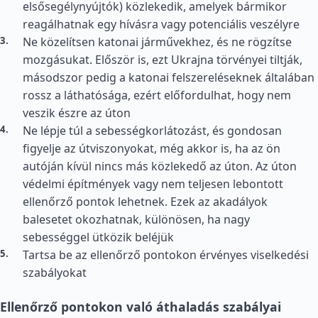
elsősegélynyújtók) közlekedik, amelyek bármikor
reagálhatnak egy hívásra vagy potenciális veszélyre
Ne közelítsen katonai járművekhez, és ne rögzítse
mozgásukat. Először is, ezt Ukrajna törvényei tiltják,
másodszor pedig a katonai felszereléseknek általában
rossz a láthatósága, ezért előfordulhat, hogy nem
veszik észre az úton
Ne lépje túl a sebességkorlátozást, és gondosan
figyelje az útviszonyokat, még akkor is, ha az ön
autóján kívül nincs más közlekedő az úton. Az úton
védelmi építmények vagy nem teljesen lebontott
ellenőrző pontok lehetnek. Ezek az akadályok
balesetet okozhatnak, különösen, ha nagy
sebességgel ütközik beléjük
Tartsa be az ellenőrző pontokon érvényes viselkedési
szabályokat
Ellenőrző pontokon való áthaladás szabályai