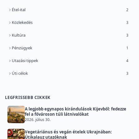
Étel-ital
2
Közlekedés
3
Kultúra
3
Pénzügyek
1
Utazási tippek
4
Úti célok
3
LEGFRISSEBB CIKKEK
A legjobb egynapos kirándulások Kijevből: fedezze
fel a fővároson túli látnivalókat
2026. július 30.
Vegetáriánus és vegán ételek Ukrajnában:
Útikalauz utazóknak