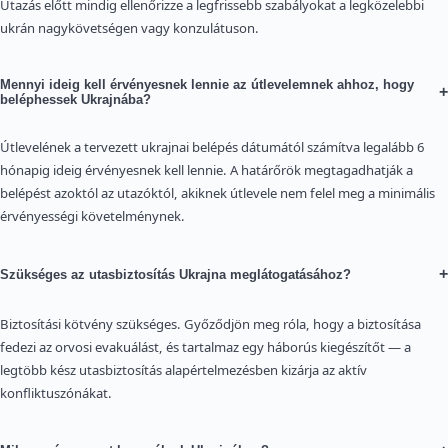
Utazás előtt mindig ellenőrizze a legfrissebb szabályokat a legközelebbi
ukrán nagykövetségen vagy konzulátuson.
Mennyi ideig kell érvényesnek lennie az útlevelemnek ahhoz, hogy
+
beléphessek Ukrajnába?
Útlevelének a tervezett ukrajnai belépés dátumától számítva legalább 6
hónapig ideig érvényesnek kell lennie. A határőrök megtagadhatják a
belépést azoktól az utazóktól, akiknek útlevele nem felel meg a minimális
érvényességi követelménynek.
+
Szükséges az utasbiztosítás Ukrajna meglátogatásához?
Biztosítási kötvény szükséges. Győződjön meg róla, hogy a biztosítása
fedezi az orvosi evakuálást, és tartalmaz egy háborús kiegészítőt — a
legtöbb kész utasbiztosítás alapértelmezésben kizárja az aktív
konfliktuszónákat.