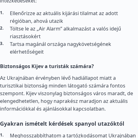
intézkedéseket:
Ellenőrizze az aktuális kijárási tilalmat az adott
régióban, ahová utazik
Töltse le az „Air Alarm” alkalmazást a valós idejű
riasztásokért
Tartsa magánál országa nagykövetségének
elérhetőségeit
Biztonságos Kijev a turisták számára?
Az Ukrajnában érvényben lévő hadiállapot miatt a
turisztikai biztonság minden látogató számára fontos
szempont. Kijev viszonylag biztonságos város maradt, de
elengedhetetlen, hogy naprakész maradjon az aktuális
információkkal és ajánlásokkal kapcsolatban.
Gyakran ismételt kérdések spanyol utazóktól
Meghosszabbíthatom a tartózkodásomat Ukrajnában