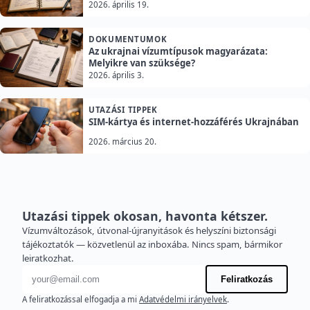
2026. április 19.
DOKUMENTUMOK
Az ukrajnai vízumtípusok magyarázata:
Melyikre van szüksége?
2026. április 3.
UTAZÁSI TIPPEK
SIM-kártya és internet-hozzáférés Ukrajnában
2026. március 20.
Utazási tippek okosan, havonta kétszer.
Vízumváltozások, útvonal-újranyitások és helyszíni biztonsági
tájékoztatók — közvetlenül az inboxába. Nincs spam, bármikor
leiratkozhat.
E-mail cím
Feliratkozás
A feliratkozással elfogadja a mi
Adatvédelmi irányelvek
.