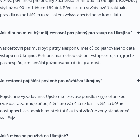
Vízová povinnost pro občany Španělsko při vstupu na Ukrajinu: Bezvízový
styk až na 90 dní během 180 dní. Před cestou si vždy ověřte aktuální
pravidla na nejbližším ukrajinském velvyslanectví nebo konzulátu.
+
Jak dlouho musí být můj cestovní pas platný pro vstup na Ukrajinu?
Váš cestovní pas musí být platný alespoň 6 měsíců od plánovaného data
vstupu na Ukrajinu. Pohraničníci mohou odepřít vstup cestujícím, jejichž
pas nesplňuje minimální požadovanou dobu platnosti.
+
Je cestovní pojištění povinné pro návštěvu Ukrajiny?
Pojištění je vyžadováno. Ujistěte se, že vaše pojistka kryje lékařskou
evakuaci a zahrnuje připojištění pro válečná rizika — většina běžně
dostupných cestovních pojistek totiž aktivní válečné zóny standardně
vylučuje.
+
Jaká měna se používá na Ukrajině?