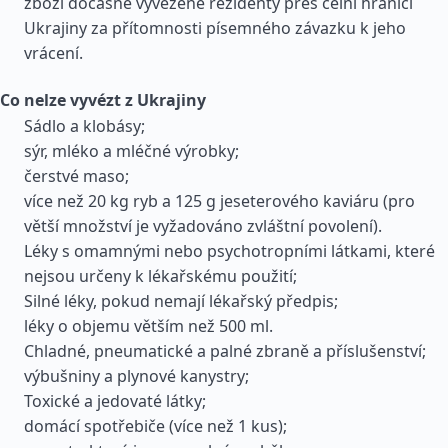
zboží dočasně vyvezené rezidenty přes celní hranici
Ukrajiny za přítomnosti písemného závazku k jeho
vrácení.
Co nelze vyvézt z Ukrajiny
Sádlo a klobásy;
sýr, mléko a mléčné výrobky;
čerstvé maso;
více než 20 kg ryb a 125 g jeseterového kaviáru (pro
větší množství je vyžadováno zvláštní povolení).
Léky s omamnými nebo psychotropními látkami, které
nejsou určeny k lékařskému použití;
Silné léky, pokud nemají lékařský předpis;
léky o objemu větším než 500 ml.
Chladné, pneumatické a palné zbraně a příslušenství;
výbušniny a plynové kanystry;
Toxické a jedovaté látky;
domácí spotřebiče (více než 1 kus);