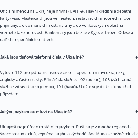
Oficiální měnou na Ukrajině je hřivna (UAH, ₴). Hlavní kreditní a debetní
karty (Visa, Mastercard) jsou ve městech, restauracích a hotelech široce
přijímány, ale do menších měst, na trhy a do venkovských oblastí si
vezměte také hotovost. Bankomaty jsou běžné v Kyjevě, Lvově, Oděse a
dalších regionálních centrech.
+
Jaká jsou tísňová telefonní čísla v Ukrajině?
Vytočte 112 pro jednotné tísňové číslo — operátoři mluví ukrajinsky,
anglicky a často i rusky. Přímá čísla služeb: 102 (policie), 103 (záchranná
služba / zdravotnická pomoc), 101 (hasiči). Uložte si je do telefonu před
příjezdem.
+
Jakým jazykem se mluví na Ukrajině?
Ukrajinština je úředním státním jazykem. Ruština je v mnoha regionech
široce srozumitelná, zejména na jihu a východě. Angličtina se běžně mluví v