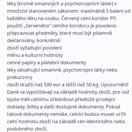
léky (kromě omamných a psychotropních látek) v
množství stanoveném zákonem: maximálně 5 balení od
každého léku na osobu. Červený celní koridor Při
použití „červeného“ celního koridoru je povoleno
přepravovat předměty, které musí být písemně
deklarovány, konkrétně:
zboží vyžadující povolení
měnu a kulturní hodnoty
cenné papíry a platební dokumenty
léky obsahující omamné, psychotropní látky nebo
prekurzory
zboží dražší než 500 eur a těžší než 50 kg. Upozornění!
Daně se vypočítávají na základě hodnoty zboží, pro což
byste měli celnímu úředníkovi předložit prodejní
doklady, štítky a další dostupné dokumenty. Pokud
takové dokumenty nemáte, celníci budou muset určit
celní hodnotu zboží na základě cen identického nebo
podobného zboží.