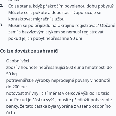
Co se stane, když překročím povolenou dobu pobytu?
Můžete čelit pokutě a deportaci. Doporučuje se
kontaktovat migrační službu
Musím se po příjezdu na Ukrajinu registrovat? Občané
zemí s bezvízovým stykem se nemusí registrovat,
pokud jejich pobyt nepřesáhne 90 dní
Co lze dovézt ze zahraničí
Osobní věci
zboží v hodnotě nepřesahující 500 eur a hmotnosti do
50 kg
potravinářské výrobky neprodejné povahy v hodnotě
do 200 eur
hotovost (hřivny i cizí měna) v celkové výši do 10 tisíc
eur. Pokud je částka vyšší, musíte předložit potvrzení z
banky, že tato částka byla vybrána z vašeho osobního
účtu