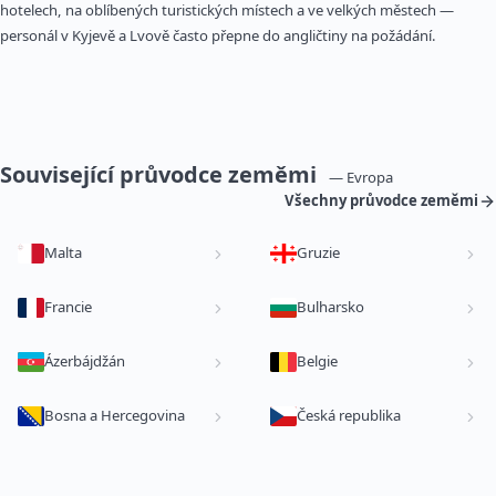
hotelech, na oblíbených turistických místech a ve velkých městech —
personál v Kyjevě a Lvově často přepne do angličtiny na požádání.
Související průvodce zeměmi
— Evropa
Všechny průvodce zeměmi
Malta
Gruzie
Francie
Bulharsko
Ázerbájdžán
Belgie
Bosna a Hercegovina
Česká republika