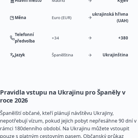
Hlavní město
Madrid
Kyjev
ukrajinská hřivna
Měna
Euro (EUR)
(UAH)
Telefonní
+34
+380
předvolba
Jazyk
Španělština
Ukrajinština
Pravidla vstupu na Ukrajinu pro Španěly v
roce 2026
Španělští občané, kteří plánují návštěvu Ukrajiny,
nepotřebují vízum, pokud jejich pobyt nepřesáhne 90 dní v
rámci 180denního období. Na Ukrajinu můžete vstoupit
pouze s platným cestovním pasem. Občanský průkaz