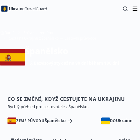
Ukraine
TravelGuard
Domů
Průvodci zeměmi
Cesta na Ukrajinu z Španělsko — Cestovní průvodce
Španělsko
Bezvízový styk až na 90 dní během 180 dní
CO SE ZMĚNÍ, KDYŽ CESTUJETE NA UKRAJINU
Rychlý přehled pro cestovatele z Španělsko.
Španělsko
Ukraine
ZEMĚ PŮVODU
DO