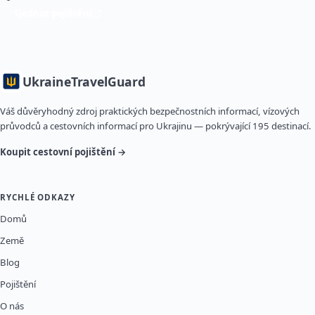
Sjednat pojištění
Ukraine
TravelGuard
Váš důvěryhodný zdroj praktických bezpečnostních informací, vízových
průvodců a cestovních informací pro Ukrajinu — pokrývající 195 destinací.
Koupit cestovní pojištění →
RYCHLÉ ODKAZY
Domů
Země
Blog
Pojištění
O nás