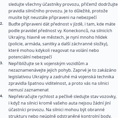
sledujte všechny účastníky provozu, přičemž dodržujte
pravidla silničního provozu. Je to důležité, protože
musíte být neustále připraveni na nebezpečí
Buďte připraveni dát přednost v jízdě, i tam, kde máte
podle pravidel přednost vy. Koneckonců, na silnicích
Ukrajiny, hlavně ve městech, je nyní mnoho hlídek
(policie, armáda, sanitky a další záchranné složky),
které mohou kdykoli reagovat na volání nebo
potenciální nebezpečí
Nepřibližujte se k vojenským vozidlům a
nezaznamenávejte jejich pohyb. Zaprvé je to zakázáno
legislativou Ukrajiny a zadruhé má vojenská technika
zpravidla špatnou viditelnost, a proto vás na silnici
nemusí zaznamenat
Nepřekračujte rychlost a pečlivě sledujte stav vozovky,
i když na silnici kromě vašeho auta nejsou žádní jiní
účastníci provozu. Na silnici mohou být obranné
struktury nebo neúplně odstraněné kontrolní body.