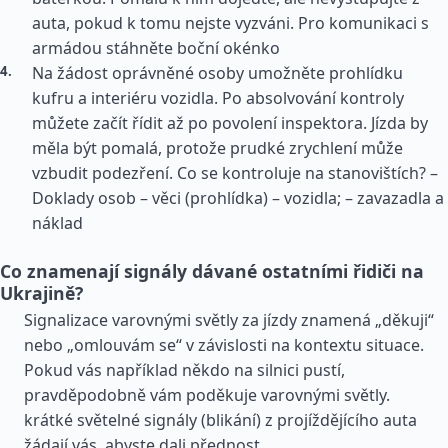
auta, pokud k tomu nejste vyzváni. Pro komunikaci s
armádou stáhněte boční okénko
Na žádost oprávněné osoby umožněte prohlídku
kufru a interiéru vozidla. Po absolvování kontroly
můžete začít řídit až po povolení inspektora. Jízda by
měla být pomalá, protože prudké zrychlení může
vzbudit podezření. Co se kontroluje na stanovištích? –
Doklady osob – věci (prohlídka) – vozidla; – zavazadla a
náklad
Co znamenají signály dávané ostatními řidiči na
Ukrajině?
Signalizace varovnými světly za jízdy znamená „děkuji“
nebo „omlouvám se“ v závislosti na kontextu situace.
Pokud vás například někdo na silnici pustí,
pravděpodobně vám poděkuje varovnými světly.
krátké světelné signály (blikání) z projíždějícího auta
žádají vás, abyste dali přednost.