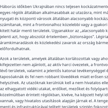
Háborús időkben Ukrajnában nincs teljesen kockázatmentes
egyes régiók általában alkalmasabbak az utazásra, mint m
nyugati és központi városok általában alacsonyabb kocká
számítanak, mint a frontvonalhoz közelebbi vagy a gyako
kitett határ menti területek. Ugyanakkor az „alacsonyabb 
jelenti azt, hogy abszolút értelemben „biztonságos”. Légiri
áramkimaradások és közlekedési zavarok az ország bárme
előfordulhatnak.
Azok a területek, amelyek általában korlátozottak vagy aho
kifejezetten nem ajánlott, az aktív harci övezetek, a frontv
lévő területek, valamint a jelentős katonai tevékenységgel é
taposóaknák és fel nem robbant lövedékek miatt erősen s
helyszínek. Az utazóknak kerülniük kell a nem hivatalos el
az elhagyatott vidéki utakat, erdőket, mezőket és folyópart
közelmúltban érintett régiókban, kivéve, ha képzett helyi 
vannak, vagy hivatalos utasítások alapján járnak el. A tenge
menti és infrastruktúrával telített területek szintén fokozo