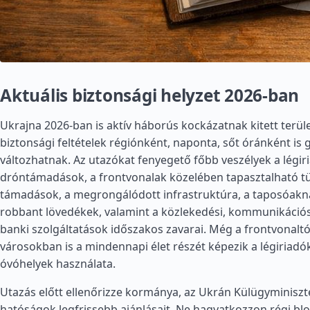
Aktuális biztonsági helyzet 2026-ban
Ukrajna 2026-ban is aktív háborús kockázatnak kitett terüle
biztonsági feltételek régiónként, naponta, sőt óránként is
változhatnak. Az utazókat fenyegető főbb veszélyek a légiri
dróntámadások, a frontvonalak közelében tapasztalható t
támadások, a megrongálódott infrastruktúra, a taposóakn
robbant lövedékek, valamint a közlekedési, kommunikációs,
banki szolgáltatások időszakos zavarai. Még a frontvonaltó
városokban is a mindennapi élet részét képezik a légiriadók
óvóhelyek használata.
Utazás előtt ellenőrizze kormánya, az Ukrán Külügyminiszté
hatóságok legfrissebb ajánlásait. Ne hagyatkozzon régi b