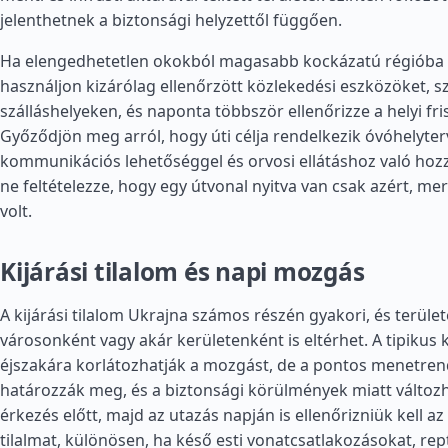
jelenthetnek a biztonsági helyzettől függően.
Ha elengedhetetlen okokból magasabb kockázatú régióba k
használjon kizárólag ellenőrzött közlekedési eszközöket, s
szálláshelyeken, és naponta többször ellenőrizze a helyi fri
Győződjön meg arról, hogy úti célja rendelkezik óvóhelyte
kommunikációs lehetőséggel és orvosi ellátáshoz való hoz
ne feltételezze, hogy egy útvonal nyitva van csak azért, m
volt.
Kijárási tilalom és napi mozgás
A kijárási tilalom Ukrajna számos részén gyakori, és terüle
városonként vagy akár kerületenként is eltérhet. A tipikus 
éjszakára korlátozhatják a mozgást, de a pontos menetrend
határozzák meg, és a biztonsági körülmények miatt változ
érkezés előtt, majd az utazás napján is ellenőrizniük kell az 
tilalmat, különösen, ha késő esti vonatcsatlakozásokat, rep