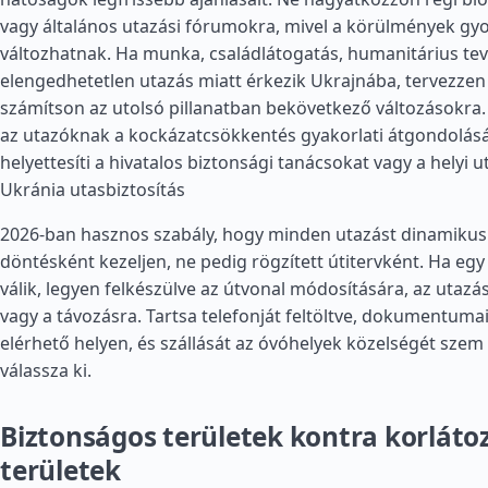
vagy általános utazási fórumokra, mivel a körülmények gy
változhatnak. Ha munka, családlátogatás, humanitárius te
elengedhetetlen utazás miatt érkezik Ukrajnába, tervezzen
számítson az utolsó pillanatban bekövetkező változásokra. 
az utazóknak a kockázatcsökkentés gyakorlati átgondolás
helyettesíti a hivatalos biztonsági tanácsokat vagy a helyi u
Ukránia utasbiztosítás
2026-ban hasznos szabály, hogy minden utazást dinamikus
döntésként kezeljen, ne pedig rögzített útitervként. Ha egy 
válik, legyen felkészülve az útvonal módosítására, az utazá
vagy a távozásra. Tartsa telefonját feltöltve, dokumentuma
elérhető helyen, és szállását az óvóhelyek közelségét szem 
válassza ki.
Biztonságos területek kontra korláto
területek