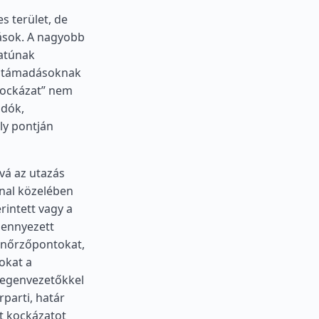
 terület, de
ások. A nagyobb
zatúnak
ri támadásoknak
kockázat” nem
adók,
ly pontján
vá az utazás
onal közelében
rintett vagy a
zennyezett
lenőrzőpontokat,
okat a
idegenvezetőkkel
rparti, határ
tt kockázatot