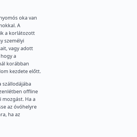
ha nyomós oka van
mokkal. A
ik a korlátozott
gy személyi
ait, vagy adott
 hogy a
nál korábban
alom kezdete előtt.
a szállodájába
zenlétben offline
ai mozgást. Ha a
sse az óvóhelyre
ra, ha az