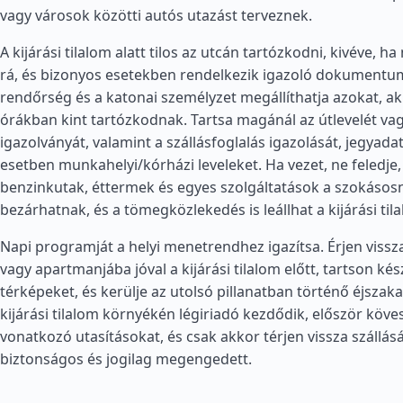
vagy városok közötti autós utazást terveznek.
A kijárási tilalom alatt tilos az utcán tartózkodni, kivéve, 
rá, és bizonyos esetekben rendelkezik igazoló dokumentu
rendőrség és a katonai személyzet megállíthatja azokat, ak
órákban kint tartózkodnak. Tartsa magánál az útlevelét va
igazolványát, valamint a szállásfoglalás igazolását, jegyadat
esetben munkahelyi/kórházi leveleket. Ha vezet, ne feledje,
benzinkutak, éttermek és egyes szolgáltatások a szokásos
bezárhatnak, és a tömegközlekedés is leállhat a kijárási til
Napi programját a helyi menetrendhez igazítsa. Érjen vissz
vagy apartmanjába jóval a kijárási tilalom előtt, tartson kés
térképeket, és kerülje az utolsó pillanatban történő éjszak
kijárási tilalom környékén légiriadó kezdődik, először köve
vonatkozó utasításokat, és csak akkor térjen vissza szállásá
biztonságos és jogilag megengedett.