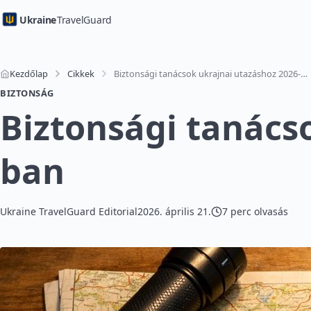
Ukraine
TravelGuard
Kezdőlap
Cikkek
Biztonsági tanácsok ukrajnai utazáshoz 2026-ban
BIZTONSÁG
Biztonsági tanács
ban
Ukraine TravelGuard Editorial
2026. április 21.
7 perc olvasás