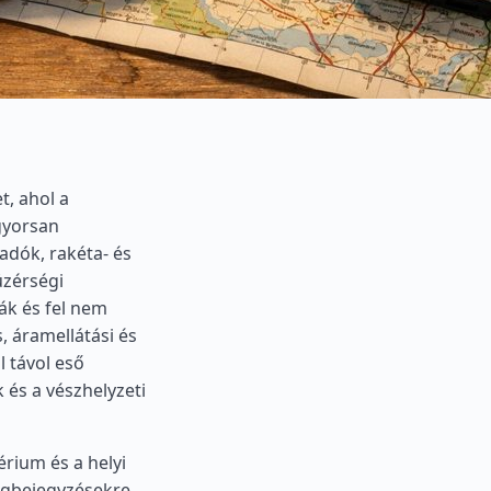
t, ahol a
 gyorsan
adók, rakéta- és
üzérségi
ák és fel nem
 áramellátási és
l távol eső
 és a vészhelyzeti
rium és a helyi
logbejegyzésekre