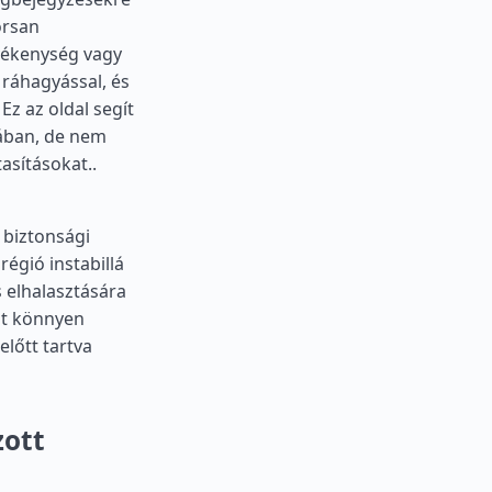
orsan
vékenység vagy
 ráhagyással, és
Ez az oldal segít
ában, de nem
tasításokat..
 biztonsági
régió instabillá
s elhalasztására
it könnyen
előtt tartva
zott