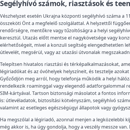
Segélyhívó számok, riasztások és tee
Vészhelyzet esetén Ukrajna központi segélyhívó száma a 1
összeköti Önt a megfelelő szolgálattal. A helyzettől függőe
rendőrségre, mentőkre vagy tűzoltóságra a helyi segélyhí
keresztül. Utazás előtt mentse el nagykövetsége vagy konz
elérhetőségeit, mivel a konzuli segítség elengedhetetlen leh
útlevelét, megsérül, vagy az utazási útvonalak megszakadn
Telepítsen hivatalos riasztási és térképalkalmazásokat, amel
légiriadókat és az óvóhelyek helyszíneit, és tesztelje azokat
Győződjön meg arról, hogy telefonja működik a helyi hálóz
rendelkezik roaminggal vagy elegendő adatforgalommal re
SIM-kártyával. Tartson biztonsági másolatot a fontos info
is: útlevéladatok, biztosítási kötvényszám, segélyhívó számo
valamint az esetleges egészségügyi állapotok vagy gyógysze
Ha megszólal a légiriadó, azonnal menjen a legközelebbi kij
még akkor is, ha úgy gondolja, hogy a veszély messze van. 