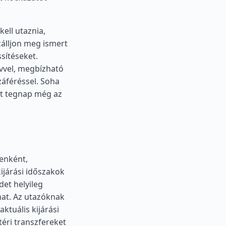
ell utaznia,
zálljon meg ismert
ssítéseket.
rvvel, megbízható
záféréssel. Soha
ert tegnap még az
tenként,
kijárási időszakok
et helyileg
hat. Az utazóknak
aktuális kijárási
téri transzfereket