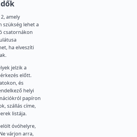
ndők
12, amely
n szükség lehet a
vó csatornákon
ulátusa
et, ha elveszíti
ak.
yek jelzik a
 érkezés előtt.
atokon, és
ndelkező helyi
rmációkról papíron
k, szállás címe,
rek listája.
elölt óvóhelyre,
Ne várjon arra,