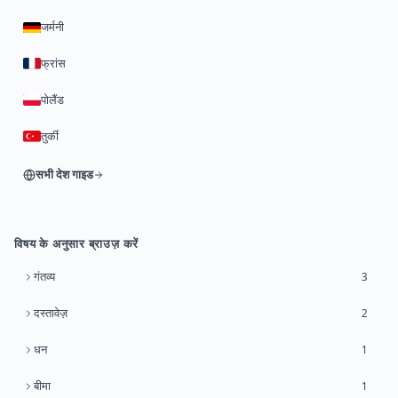
जर्मनी
फ्रांस
पोलैंड
तुर्की
सभी देश गाइड
विषय के अनुसार ब्राउज़ करें
गंतव्य
3
दस्तावेज़
2
धन
1
बीमा
1