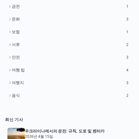
금전
1
문화
3
보험
1
서류
2
안전
3
여행 팁
4
여행지
3
음식
2
최신 기사
우크라이나에서의 운전: 규칙, 도로 및 렌터카
2026년 4월 15일