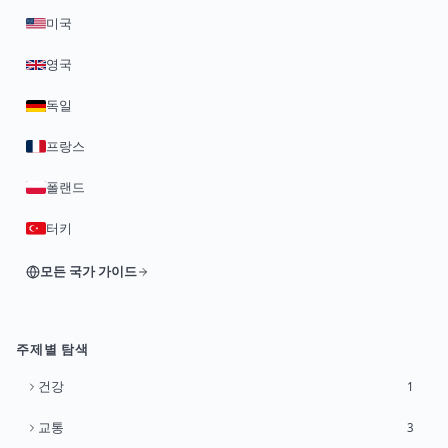
미국
영국
독일
프랑스
폴랜드
터키
모든 국가 가이드
주제별 탐색
건강
1
교통
3