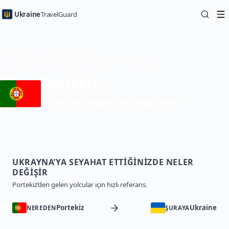
Ukraine
TravelGuard
Anasayfa
Ülke Rehberleri
Portekiz üzerinden Ukrayna’ya seyahat — Seyahat Rehberi
Portekiz
180 gün içinde 90 güne kadar vizesiz
UKRAYNA’YA SEYAHAT ETTIĞINIZDE NELER
DEĞIŞIR
Portekiz’den gelen yolcular için hızlı referans.
Portekiz
Ukraine
NEREDEN
ŞURAYA