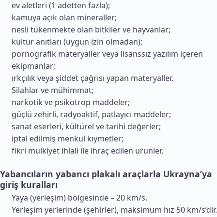
ev aletleri (1 adetten fazla);
kamuya açık olan mineraller;
nesli tükenmekte olan bitkiler ve hayvanlar;
kültür anıtları (uygun izin olmadan);
pornografik materyaller veya lisanssız yazılım içeren
ekipmanlar;
ırkçılık veya şiddet çağrısı yapan materyaller.
Silahlar ve mühimmat;
narkotik ve psikotrop maddeler;
güçlü zehirli, radyoaktif, patlayıcı maddeler;
sanat eserleri, kültürel ve tarihi değerler;
iptal edilmiş menkul kıymetler;
fikri mülkiyet ihlali ile ihraç edilen ürünler.
Yabancıların yabancı plakalı araçlarla Ukrayna’ya
giriş kuralları
Yaya (yerleşim) bölgesinde – 20 km/s.
Yerleşim yerlerinde (şehirler), maksimum hız 50 km/s’dir.