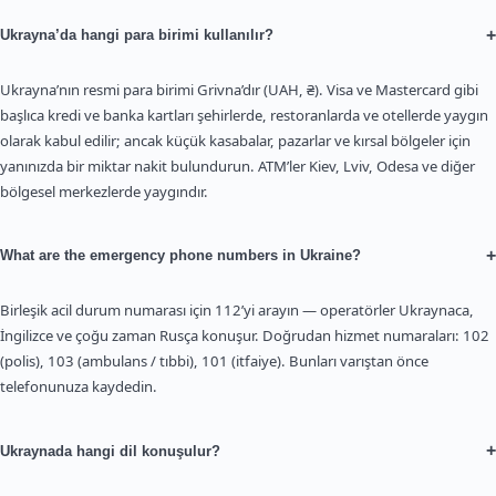
+
Ukrayna’da hangi para birimi kullanılır?
Ukrayna’nın resmi para birimi Grivna’dır (UAH, ₴). Visa ve Mastercard gibi
başlıca kredi ve banka kartları şehirlerde, restoranlarda ve otellerde yaygın
olarak kabul edilir; ancak küçük kasabalar, pazarlar ve kırsal bölgeler için
yanınızda bir miktar nakit bulundurun. ATM’ler Kiev, Lviv, Odesa ve diğer
bölgesel merkezlerde yaygındır.
+
What are the emergency phone numbers in Ukraine?
Birleşik acil durum numarası için 112’yi arayın — operatörler Ukraynaca,
İngilizce ve çoğu zaman Rusça konuşur. Doğrudan hizmet numaraları: 102
(polis), 103 (ambulans / tıbbi), 101 (itfaiye). Bunları varıştan önce
telefonunuza kaydedin.
+
Ukraynada hangi dil konuşulur?