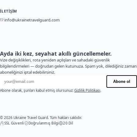
İLETIŞIM
info@ukrainetravelguard.com
Ayda iki kez, seyahat akıllı güncellemeler.
Vize değişiklikleri, rota yeniden açılışları ve sahadaki güvenlik
bilgilendirmeleri — doğrudan gelen kutunuza. Spam yok, dilediğiniz zaman
aboneliğinizi iptal edebilirsiniz.
E-posta adresi
Abone ol
Abone olarak, şunları kabul etmiş olursunuz:
Gizlilik Politikası
.
© 2026 Ukraine Travel Guard. Tüm hakları saklıdır.
SSL Güvenli
Doğrulanmış Bilgi
20 Dil