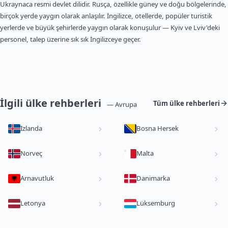
Ukraynaca resmi devlet dilidir. Rusça, özellikle güney ve doğu bölgelerinde,
birçok yerde yaygın olarak anlaşılır. İngilizce, otellerde, popüler turistik
yerlerde ve büyük şehirlerde yaygın olarak konuşulur — Kyiv ve Lviv'deki
personel, talep üzerine sık sık İngilizceye geçer.
İlgili ülke rehberleri
Tüm ülke rehberleri
— Avrupa
İzlanda
Bosna Hersek
Norveç
Malta
Arnavutluk
Danimarka
Letonya
Lüksemburg