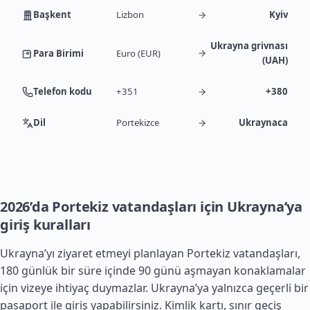
Başkent
Lizbon
Kyiv
Ukrayna grivnası
Para Birimi
Euro (EUR)
(UAH)
Telefon kodu
+351
+380
Dil
Portekizce
Ukraynaca
2026’da Portekiz vatandaşları için Ukrayna’ya
giriş kuralları
Ukrayna’yı ziyaret etmeyi planlayan Portekiz vatandaşları,
180 günlük bir süre içinde 90 günü aşmayan konaklamalar
için vizeye ihtiyaç duymazlar. Ukrayna’ya yalnızca geçerli bir
pasaport ile giriş yapabilirsiniz. Kimlik kartı, sınır geçiş