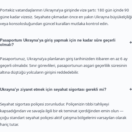
Portekiz vatandaşlarının Ukrayna’ya girişinde vize şartı: 180 gün içinde 90
güne kadar vizesiz. Seyahate çıkmadan önce en yakın Ukrayna büyükelçiliği
veya konsolosluğundan güncel kuralları mutlaka kontrol edin.
Pasaportum Ukrayna’ya giriş yapmak için ne kadar süre geçerli
+
olmalı?
Pasaportunuz, Ukrayna’ya planlanan giriş tarihinizden itibaren en az 6 ay
geçerli olmalıdır. Sınır görevlileri, pasaportunun asgari geçerlilik süresinin
altına düştüğü yolcuların girişini reddedebilir.
+
Ukrayna’yı ziyaret etmek için seyahat sigortası gerekli mi?
Seyahat sigortası poliçesi zorunludur. Poliçenizin tıbbi tahliyeyi
kapsadığından ve savaşla ilgili bir ek teminat içerdiğinden emin olun —
çoğu standart seyahat poliçesi aktif çatışma bölgelerini varsayılan olarak
hariç tutar.