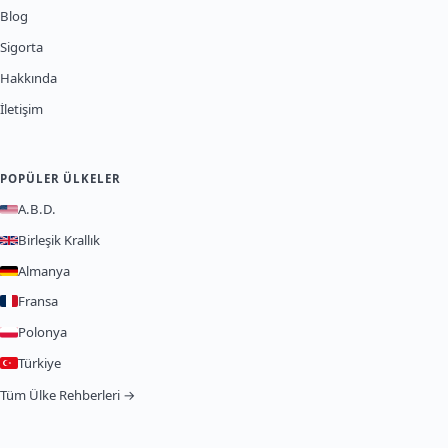
Blog
Sigorta
Hakkında
İletişim
POPÜLER ÜLKELER
A.B.D.
Birleşik Krallık
Almanya
Fransa
Polonya
Türkiye
Tüm Ülke Rehberleri →