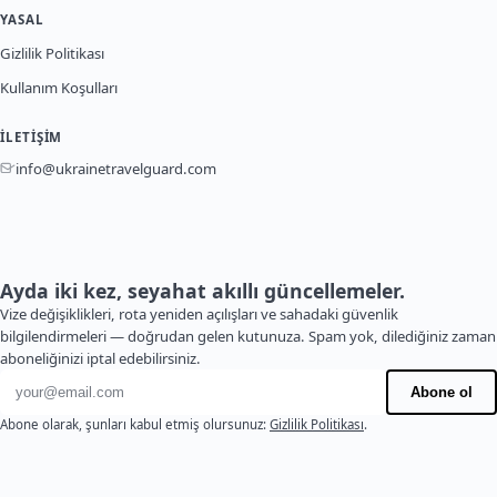
YASAL
Gizlilik Politikası
Kullanım Koşulları
İLETIŞIM
info@ukrainetravelguard.com
Ayda iki kez, seyahat akıllı güncellemeler.
Vize değişiklikleri, rota yeniden açılışları ve sahadaki güvenlik
bilgilendirmeleri — doğrudan gelen kutunuza. Spam yok, dilediğiniz zaman
aboneliğinizi iptal edebilirsiniz.
E-posta adresi
Abone ol
Abone olarak, şunları kabul etmiş olursunuz:
Gizlilik Politikası
.