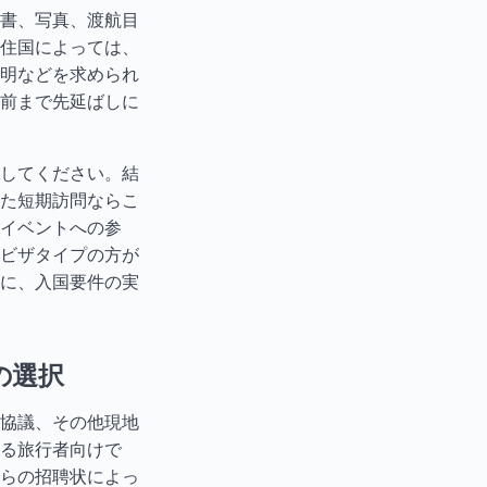
書、写真、渡航目
住国によっては、
明などを求められ
前まで先延ばしに
してください。結
た短期訪問ならこ
イベントへの参
ビザ
タイ
プの方が
に、入国要件の実
の選択
協議、その他現地
る旅行者向けで
らの招聘状によっ