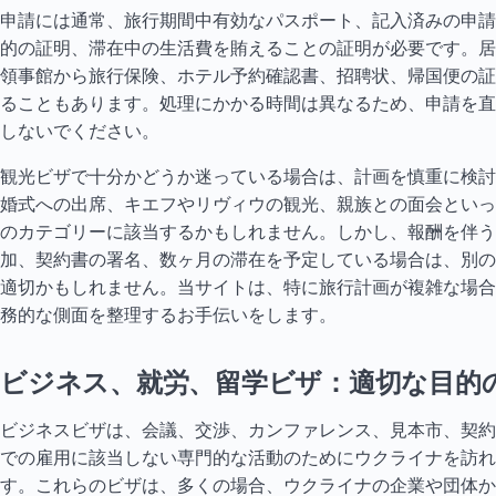
申請には通常、旅行期間中有効なパスポート、記入済みの申請
的の証明、滞在中の生活費を賄えることの証明が必要です。居
領事館から旅行保険、ホテル予約確認書、招聘状、帰国便の証
ることもあります。処理にかかる時間は異なるため、申請を直
しないでください。
観光ビザで十分かどうか迷っている場合は、計画を慎重に検討
婚式への出席、キエフやリヴィウの観光、親族との面会といっ
のカテゴリーに該当するかもしれません。しかし、報酬を伴う
加、契約書の署名、数ヶ月の滞在を予定している場合は、別の
適切かもしれません。当サイトは、特に旅行計画が複雑な場合
務的な側面を整理するお手伝いをします。
ビジネス、就労、留学ビザ：適切な目的
ビジネスビザは、会議、交渉、カンファレンス、見本市、契約
での雇用に該当しない専門的な活動のためにウクライナを訪れ
す。これらのビザは、多くの場合、ウクライナの企業や団体か