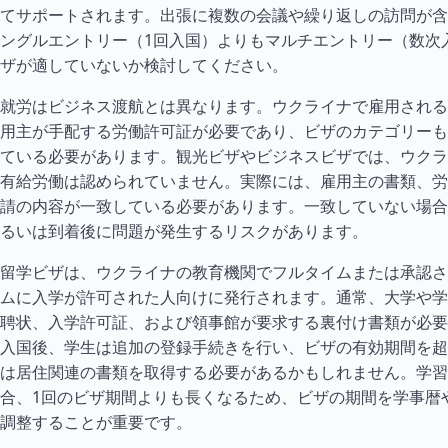
てサポートされます。出張に複数の会議や繰り返しの訪問が含
ングルエントリー（1回入国）よりもマルチエントリー（数次
ザが適していないか検討してください。
就労はビジネス渡航とは異なります。ウクライナで雇用される
用主が手配する労働許可証が必要であり、ビザのカテゴリーも
ている必要があります。観光ビザやビジネスビザでは、ウクラ
有給労働は認められていません。実際には、雇用主の書類、労
請の内容が一致している必要があります。一致していない場合
るいは到着後に問題が発生するリスクがあります。
留学ビザは、ウクライナの教育機関でフル
タイ
ムまたは承認さ
ムに入学が許可された人向けに発行されます。通常、大学や学
聘状、入学許可証、および領事館が要求する裏付け書類が必要
入国後、学生は追加の登録手続きを行い、ビザの有効期間を超
は居住関連の書類を取得する必要があるかもしれません。学習
合、1回のビザ期間よりも長くなるため、ビザの期間を学事暦
調整することが重要です。