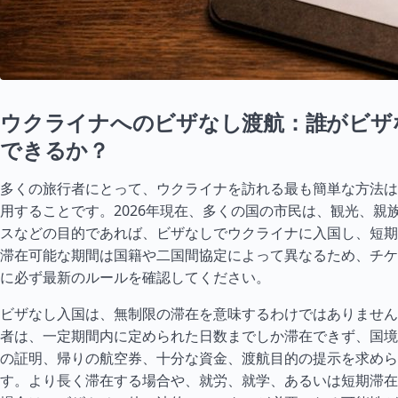
ウクライナへのビザなし渡航：誰がビザ
できるか？
多くの旅行者にとって、ウクライナを訪れる最も簡単な方法は
用することです。2026年現在、多くの国の市民は、観光、親
スなどの目的であれば、ビザなしでウクライナに入国し、短期
滞在可能な期間は国籍や二国間協定によって異なるため、チケ
に必ず最新のルールを確認してください。
ビザなし入国は、無制限の滞在を意味するわけではありません
者は、一定期間内に定められた日数までしか滞在できず、国境
の証明、帰りの航空券、十分な資金、渡航目的の提示を求めら
す。より長く滞在する場合や、就労、就学、あるいは短期滞在