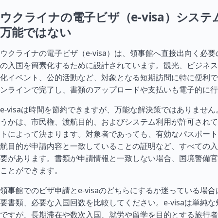
ウクライナの電子ビザ（e-visa）シス
万能ではない
ウクライナの電子ビザ（e-visa）は、領事館へ直接出向く必
の入国を簡素化するために設計されています。観光、ビジネス
化イベント、公的活動など、対象となる短期訪問に特に便利で
ンラインで完了し、書類のアップロードや支払いも電子的に行
e-visaは時間を節約できますが、万能な解決策ではありませ
うかは、市民権、渡航目的、およびシステム利用が許可されて
トによって決まります。対象者であっても、有効なパスポート
航目的が申請内容と一致していることの証明など、すべての入
要があります。書類が申請情報と一致しない場合、国境警備官
ことができます。
領事館でのビザ申請とe-visaのどちらにするか迷っている場
要書類、必要な入国回数を比較してください。e-visaは単純
ですが、長期滞在や数次入国、就労や留学を目的とする旅行者