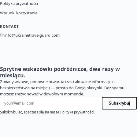
Polityka prywatności
Warunki korzystania
KONTAKT
info@ukrainetravelguard.com
Sprytne wskazówki podróżnicze, dwa razy w
miesiącu.
Zmiany wizowe, ponowne otwarcia tras i aktualne informacje o
bezpieczeństwie na miejscu — prosto do Twojej skrzynki. Bez spamu,
możesz zrezygnować w dowolnym momencie.
Adres e-mail
Subskrybuj
Subskrybując, zgadzasz się na nasze
Polityka prywatności
.