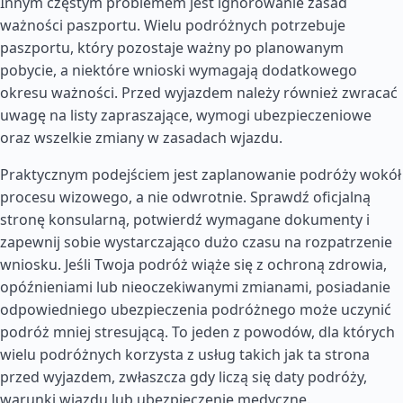
Innym częstym problemem jest ignorowanie zasad
ważności paszportu. Wielu podróżnych potrzebuje
paszportu, który pozostaje ważny po planowanym
pobycie, a niektóre wnioski wymagają dodatkowego
okresu ważności. Przed wyjazdem należy również zwracać
uwagę na listy zapraszające, wymogi ubezpieczeniowe
oraz wszelkie zmiany w zasadach wjazdu.
Praktycznym podejściem jest zaplanowanie podróży wokół
procesu wizowego, a nie odwrotnie. Sprawdź oficjalną
stronę konsularną, potwierdź wymagane dokumenty i
zapewnij sobie wystarczająco dużo czasu na rozpatrzenie
wniosku. Jeśli Twoja podróż wiąże się z ochroną zdrowia,
opóźnieniami lub nieoczekiwanymi zmianami, posiadanie
odpowiedniego ubezpieczenia podróżnego może uczynić
podróż mniej stresującą. To jeden z powodów, dla których
wielu podróżnych korzysta z usług takich jak ta strona
przed wyjazdem, zwłaszcza gdy liczą się daty podróży,
warunki wjazdu lub ubezpieczenie medyczne.