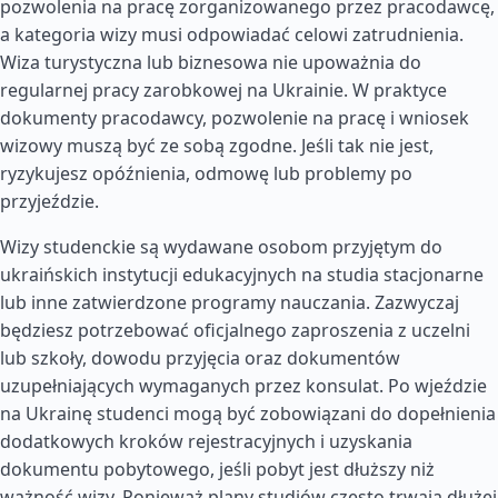
pozwolenia na pracę zorganizowanego przez pracodawcę,
a kategoria wizy musi odpowiadać celowi zatrudnienia.
Wiza turystyczna lub biznesowa nie upoważnia do
regularnej pracy zarobkowej na Ukrainie. W praktyce
dokumenty pracodawcy, pozwolenie na pracę i wniosek
wizowy muszą być ze sobą zgodne. Jeśli tak nie jest,
ryzykujesz opóźnienia, odmowę lub problemy po
przyjeździe.
Wizy studenckie są wydawane osobom przyjętym do
ukraińskich instytucji edukacyjnych na studia stacjonarne
lub inne zatwierdzone programy nauczania. Zazwyczaj
będziesz potrzebować oficjalnego zaproszenia z uczelni
lub szkoły, dowodu przyjęcia oraz dokumentów
uzupełniających wymaganych przez konsulat. Po wjeździe
na Ukrainę studenci mogą być zobowiązani do dopełnienia
dodatkowych kroków rejestracyjnych i uzyskania
dokumentu pobytowego, jeśli pobyt jest dłuższy niż
ważność wizy. Ponieważ plany studiów często trwają dłużej