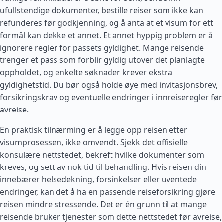
ufullstendige dokumenter, bestille reiser som ikke kan
refunderes før godkjenning, og å anta at et visum for ett
formål kan dekke et annet. Et annet hyppig problem er å
ignorere regler for passets gyldighet. Mange reisende
trenger et pass som forblir gyldig utover det planlagte
oppholdet, og enkelte søknader krever ekstra
gyldighetstid. Du bør også holde øye med invitasjonsbrev,
forsikringskrav og eventuelle endringer i innreiseregler før
avreise.
En praktisk tilnærming er å legge opp reisen etter
visumprosessen, ikke omvendt. Sjekk det offisielle
konsulære nettstedet, bekreft hvilke dokumenter som
kreves, og sett av nok tid til behandling. Hvis reisen din
innebærer helsedekning, forsinkelser eller uventede
endringer, kan det å ha en passende reiseforsikring gjøre
reisen mindre stressende. Det er én grunn til at mange
reisende bruker tjenester som dette nettstedet før avreise,