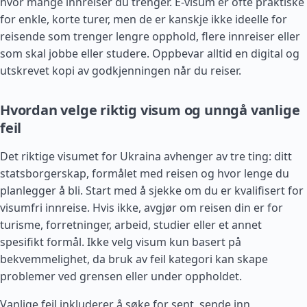
hvor mange innreiser du trenger. E-visum er ofte praktiske
for enkle, korte turer, men de er kanskje ikke ideelle for
reisende som trenger lengre opphold, flere innreiser eller
som skal jobbe eller studere. Oppbevar alltid en digital og
utskrevet kopi av godkjenningen når du reiser.
Hvordan velge riktig visum og unngå vanlige
feil
Det riktige visumet for Ukraina avhenger av tre ting: ditt
statsborgerskap, formålet med reisen og hvor lenge du
planlegger å bli. Start med å sjekke om du er kvalifisert for
visumfri innreise. Hvis ikke, avgjør om reisen din er for
turisme, forretninger, arbeid, studier eller et annet
spesifikt formål. Ikke velg visum kun basert på
bekvemmelighet, da bruk av feil kategori kan skape
problemer ved grensen eller under oppholdet.
Vanlige feil inkluderer å søke for sent, sende inn