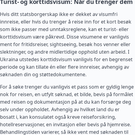
Turist- og korttidsvisum: Når du trenger dem
Hvis ditt statsborgerskap ikke er dekket av visumfri
innreise, eller hvis du trenger å reise inn for et kort besøk
som ikke passer med unntaksreglene, kan et turist- eller
korttidsvisum være påkrevd. Disse visumene er vanligvis
ment for fritidsreiser, sightseeing, besøk hos venner eller
slektninger, og andre midlertidige opphold uten arbeid. I
Ukraina utstedes korttidsvisum vanligvis for en begrenset
periode og kan tillate én eller flere innreiser, avhengig av
søknaden din og støttedokumentene.
For å søke trenger du vanligvis et pass som er gyldig lenge
nok for reisen, en utfylt søknad, et bilde, bevis på formålet
med reisen og dokumentasjon på at du kan forsørge deg
selv under oppholdet. Avhengig av hvilket land du er
bosatt i, kan konsulatet også kreve reiseforsikring,
hotellreservasjoner, en invitasjon eller bevis på hjemreise.
Behandlingstiden varierer, så ikke vent med søknaden til