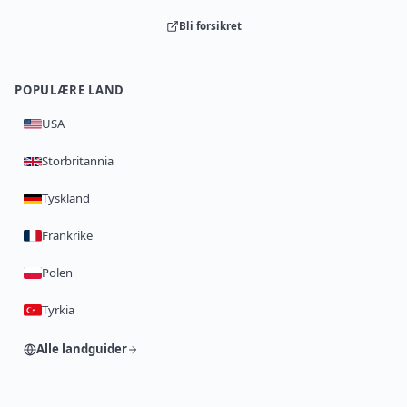
Bli forsikret
POPULÆRE LAND
USA
Storbritannia
Tyskland
Frankrike
Polen
Tyrkia
Alle landguider