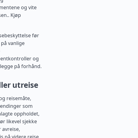
umentene og vite
sen..
Kjøp
isebeskyttelse før
 på vanlige
e
mentkontroller og
anlegge på forhånd.
ler utreise
 og reisemåte,
tlendinger som
anlagte oppholdet,
ør likevel sjekke
 avreise,
s på videre reise