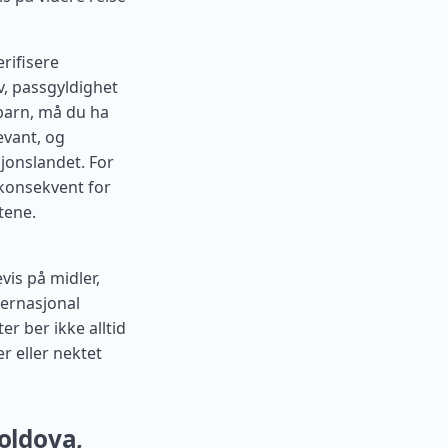
rifisere
v, passgyldighet
barn, må du ha
evant, og
sjonslandet. For
konsekvent for
tene.
evis på midler,
ternasjonal
er ber ikke alltid
r eller nektet
oldova,