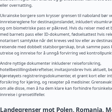
eller overnatting.
Ukrainske borgere som krysser grensen til naboland bør ve
innreisereglene for destinasjonslandet, inkludert visumkra
og om biometriske pass er påkrevd. Hvis du reiser med et 
med barnets pass eller ID-dokument, fødselsattest hvis rel
notarisert samtykke når det kreves ved lov eller av destina
reisende med dobbelt statsborgerskap, bruk samme pass 
utreise og innreise for å unngå forvirring ved kontrollpunk
Andre nyttige dokumenter inkluderer reiseforsikring,
hotellbestillingsbekreftelser, invitasjonsbrev hvis aktuelt, b
kjøretøyets registreringsdokumenter, et grønt kort eller in
forsikring for kjøring, og resepter på medisiner. Grensevakt
om alle disse, men å ha dem klare kan forhindre forsinkelse
innreise i grensetilfeller.
Landegrenser mot Polen, Romania, M