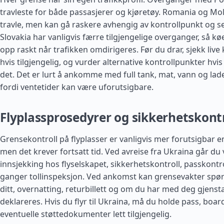
travleste for både passasjerer og kjøretøy.
Romania
og
Mo
travle, men kan gå raskere avhengig av kontrollpunkt og 
Slovakia har vanligvis færre tilgjengelige overganger, så k
opp raskt når trafikken omdirigeres. Før du drar, sjekk liv
hvis tilgjengelig, og vurder alternative kontrollpunkter hvis 
det. Det er lurt å ankomme med full tank, mat, vann og lad
fordi ventetider kan være uforutsigbare.
Flyplassprosedyrer og sikkerhetskontr
Grensekontroll på flyplasser er vanligvis mer forutsigbar 
men det krever fortsatt tid. Ved avreise fra Ukraina går du
innsjekking hos flyselskapet, sikkerhetskontroll, passkontr
ganger tollinspeksjon. Ved ankomst kan grensevakter spø
ditt, overnatting, returbillett og om du har med deg gjen
deklareres. Hvis du flyr til Ukraina, må du holde pass, boa
eventuelle støttedokumenter lett tilgjengelig.