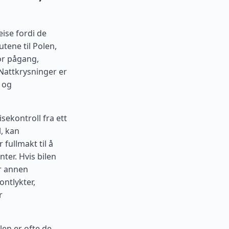
ise fordi de
tene til Polen,
or pågang,
 Nattkrysninger er
 og
sekontroll fra ett
l, kan
fullmakt til å
ter. Hvis bilen
er annen
ontlykter,
r
len er ofte de