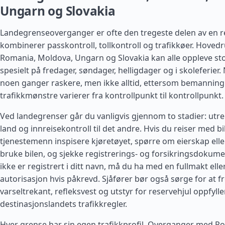
Ungarn og Slovakia
Landegrenseoverganger er ofte den tregeste delen av en re
kombinerer passkontroll, tollkontroll og trafikkøer. Hovedru
Romania
,
Moldova
, Ungarn og
Slovakia
kan alle oppleve st
spesielt på fredager, søndager, helligdager og i skoleferier.
noen ganger raskere, men ikke alltid, ettersom bemanning
trafikkmønstre varierer fra kontrollpunkt til kontrollpunkt.
Ved landegrenser går du vanligvis gjennom to stadier: utrei
land og innreisekontroll til det andre. Hvis du reiser med bi
tjenestemenn inspisere kjøretøyet, spørre om eierskap eller 
bruke bilen, og sjekke registrerings- og forsikringsdokumen
ikke er registrert i ditt navn, må du ha med en fullmakt ell
autorisasjon hvis påkrevd. Sjåfører bør også sørge for at fr
varseltrekant, refleksvest og utstyr for reservehjul oppfylle
destinasjonslandets trafikkregler.
Hver grense har sin egen trafikkprofil. Overganger med Po