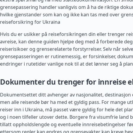
grensepassering handler vanligvis om å ha de riktige dok
hvilke gjenstander som kan og ikke kan tas med over gren
reiseforsikring for Ukraina
Hvis du er usikker på reiseforsikringen din eller trenger re
avreise, kan denne guiden hjelpe deg med å forberede deg
reiserisikoer og grenserelaterte forstyrrelser. Selv når selv
grensepasseringen er rutinemessig, er forsinkelser, doku
endringer i rutetider vanlige nok til at det lønner seg å pl
Dokumenter du trenger for innreise el
Dokumentsettet ditt avhenger av nasjonalitet, destinasjon
men alle reisende bør ha med et gyldig pass. For mange u
reiser inn i Ukraina, må passet være gyldig for hele det pl
og i noen tilfeller utover dette. Borgere fra visumfrie land b
tillatt oppholdslengde og eventuelle innreisebetingelser før
ettersom regler kan endres og grensevakter kan kreve bevi