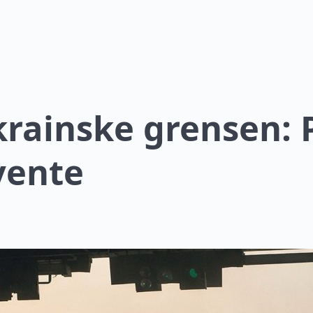
krainske grensen: 
vente