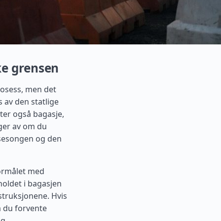
ke grensen
prosess, men det
 av den statlige
nter også bagasje,
ger av om du
, sesongen og den
ormålet med
holdet i bagasjen
nstruksjonene. Hvis
å du forvente
ig