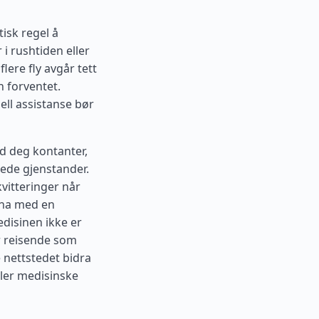
tisk regel å
i rushtiden eller
lere fly avgår tett
 forventet.
ell assistanse bør
ed deg kontanter,
ede gjenstander.
kvitteringer når
 ha med en
edisinen ikke er
or reisende som
e nettstedet bidra
ller medisinske