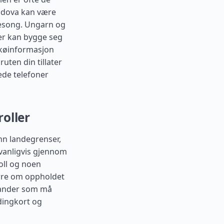
ldova
kan være
sesong. Ungarn og
øer kan bygge seg
e køinformasjon
ruten din tillater
ede telefoner
oller
enn landegrenser,
 vanligvis gjennom
oll og noen
rre om oppholdet
stander som må
rdingkort og