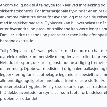
Ankom tidlig nok til å ta høyde for køer ved innsjekking og
sikkerhetskontroll. For internasjonale flyvninger er en prak
ankomme minst tre timer før avgang, og mer hvis du reiser 
med innsjekket bagasje. Flyplasser kan bli overbelastet når f
etter hverandre, og passkontrollkøene kan være lengre enn
Familier, eldre reisende og passasjerer med behov for spesi
beregne ekstra tid.
Toll på flyplasser går vanligvis raskt med mindre du har m
dyr elektronikk, kommersielle mengder varer eller begrens
Hvis du blir spurt, deklarer gjenstandene ærlig og fremvis 
det er mulig. Oppbevar medisiner i originalemballasjen og
legeerklæring for reseptbelagte legemidler, spesielt hvis m
allment tilgjengelig eller inneholder kontrollerte stoffer. F
ønsker ekstra trygghet før flyreisen, kan en polise fra dett
til å dekke uventede forstyrrelser som tapte forbindelser e
problemer i utlandet.