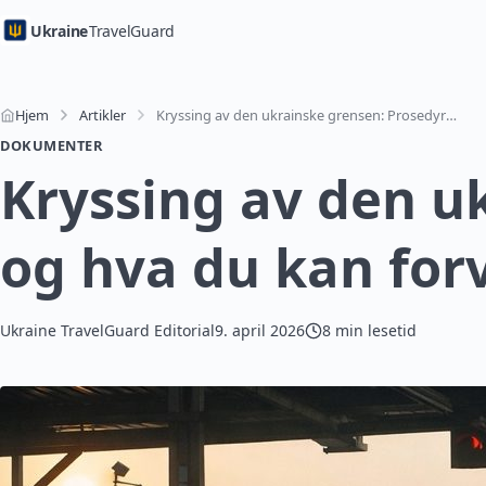
Ukraine
TravelGuard
Hjem
Artikler
Kryssing av den ukrainske grensen: Prosedyrer og hva du kan forvente
DOKUMENTER
Kryssing av den u
og hva du kan for
Ukraine TravelGuard Editorial
9. april 2026
8 min lesetid