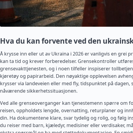
Hva du kan forvente ved den ukrains
Å krysse inn eller ut av Ukraina i 2026 er vanligvis en grei 
kan ta tid og krever forberedelser. Grensekontroller utføres
grensevakttjenesten, og i noen tilfeller inspiserer tollbetje
kjøretøy og papirarbeid. Den nøyaktige opplevelsen avhen
krysser via landeveien eller med fly, tidspunktet på dagen
nåværende sikkerhetssituasjonen.
Ved alle grenseoverganger kan tjenestemenn spørre om f
reisen, oppholdets lengde, overnatting, returplaner og inn
din. Ha dokumentene klare, svar tydelig og rolig, og følg i
du reiser med barn, kjæledyr, medisiner eller verdisaker, m
ekstra spørsmål og ha med støttedokumentasjon. En smid