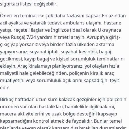
sigortacı listesi değişebilir.
Önerilen teminat ise çok daha fazlasını kapsar. En azından
acil ayakta ve yatarak tedavi, ambulans ulaşımı, hastane
yatışı, reçeteli ilaçlar ve İngilizce (ideal olarak Ukraynaca
veya Rusça) 7/24 yardım hizmeti arayın. Avrupa’ya giriş-
çıkış yapıyorsanız veya birden fazla ülkeden aktarma
yapıyorsanız; seyahat iptali, seyahat kesintisi, bagaj
gecikmesi, kayıp bagaj ve kişisel sorumluluk teminatlarını
ekleyin. Araç kiralamayı planlıyorsanız, yol olayları hızla
maliyetli hale gelebileceğinden, poliçenin kiralık araç
muafiyetini veya sorumluluk açıklarını kapsadığını teyit
edin.
Birkaç haftadan uzun süre kalacak gezginler için poliçenin
önceden var olan hastalıkları, hamilelikle ilgili bakımı,
macera aktivitelerini ve uzak bölge desteğini kapsayıp
kapsamadığını kontrol etmek de faydalıdır. Bunlar temel
planlarda yaygın olarak kapsam dışı bırakılan durumlardır.