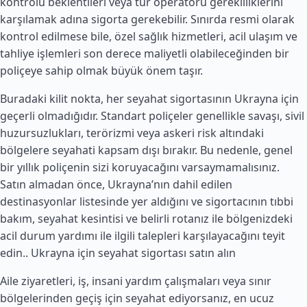
kontrolü beklentileri veya tur operatörü gerekliliklerini
karşılamak adına sigorta gerekebilir. Sınırda resmi olarak
kontrol edilmese bile, özel sağlık hizmetleri, acil ulaşım ve
tahliye işlemleri son derece maliyetli olabileceğinden bir
poliçeye sahip olmak büyük önem taşır.
Buradaki kilit nokta, her seyahat sigortasının Ukrayna için
geçerli olmadığıdır. Standart poliçeler genellikle savaşı, sivil
huzursuzlukları, terörizmi veya askeri risk altındaki
bölgelere seyahati kapsam dışı bırakır. Bu nedenle, genel
bir yıllık poliçenin sizi koruyacağını varsaymamalısınız.
Satın almadan önce, Ukrayna’nın dahil edilen
destinasyonlar listesinde yer aldığını ve sigortacının tıbbi
bakım, seyahat kesintisi ve belirli rotanız ile bölgenizdeki
acil durum yardımı ile ilgili talepleri karşılayacağını teyit
edin..
Ukrayna için seyahat sigortası satın alın
Aile ziyaretleri, iş, insani yardım çalışmaları veya sınır
bölgelerinden geçiş için seyahat ediyorsanız, en ucuz