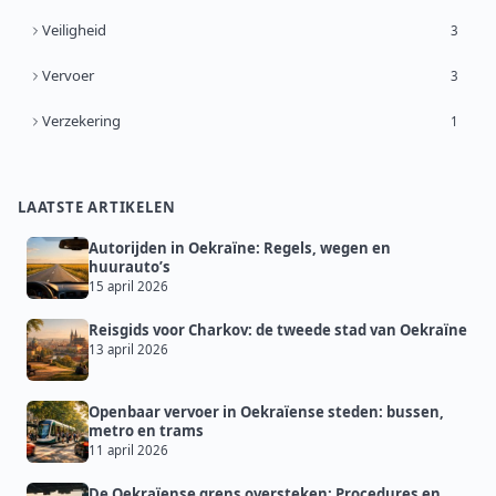
Veiligheid
3
Vervoer
3
Verzekering
1
LAATSTE ARTIKELEN
Autorijden in Oekraïne: Regels, wegen en
huurauto’s
15 april 2026
Reisgids voor Charkov: de tweede stad van Oekraïne
13 april 2026
Openbaar vervoer in Oekraïense steden: bussen,
metro en trams
11 april 2026
De Oekraïense grens oversteken: Procedures en